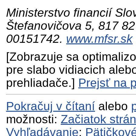
Ministerstvo financií Slo
Štefanovičova 5, 817 82 
00151742.
www.mfsr.sk
[Zobrazuje sa optimaliz
pre slabo vidiacich aleb
prehliadače.]
Prejsť na 
Pokračuj v čítaní
alebo
možnosti:
Začiatok strá
Vyhľadávanie
;
Pätičkové