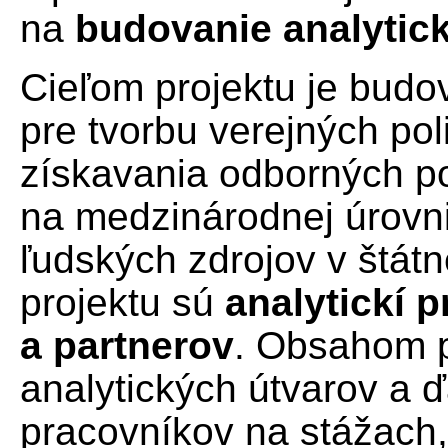
na
budovanie analytic
Cieľom projektu je budo
pre tvorbu verejných pol
získavania odborných p
na medzinárodnej úrovni,
ľudských zdrojov v štát
projektu sú
analytickí 
a partnerov
. Obsahom p
analytických útvarov a ď
pracovníkov na stážach,