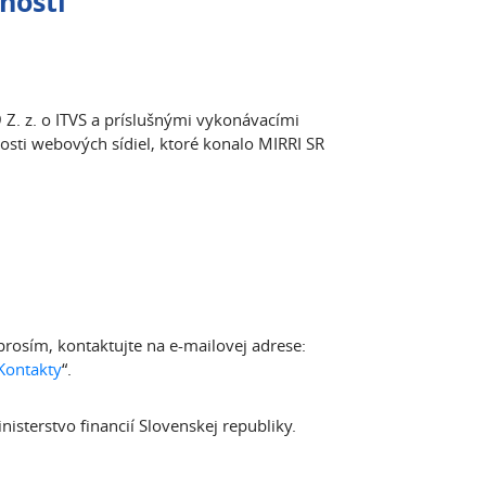
nosti
Z. z. o ITVS a príslušnými vykonávacími
sti webových sídiel, ktoré konalo MIRRI SR
rosím, kontaktujte na e-mailovej adrese:
Kontakty
“.
sterstvo financií Slovenskej republiky.