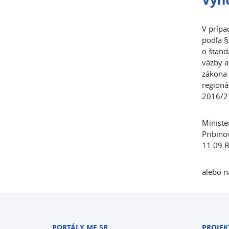
V prípa
podľa §
o štand
väzby a
zákona 
regioná
2016/21
Ministe
Pribino
11 09 B
alebo n
PORTÁLY MF SR
PROJEK