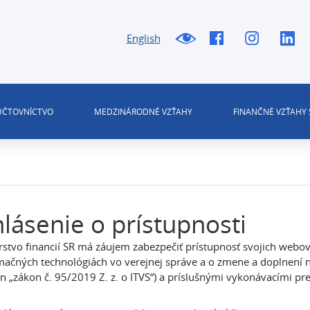
English
 ÚČTOVNÍCTVO
MEDZINÁRODNÉ VZŤAHY
FINANČNÉ VZŤAHY 
lásenie o prístupnosti
rstvo financií SR má záujem zabezpečiť prístupnosť svojich webov
mačných technológiách vo verejnej správe a o zmene a doplnení 
len „zákon č. 95/2019 Z. z. o ITVS“) a príslušnými vykonávacími pr