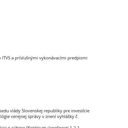
o ITVS a príslušnými vykonávacími predpismi
edu vlády Slovenskej republiky pre investície
ógie verejnej správy v znení vyhlášky č.
ie o súbore [Kritérium úspešnosti 1.2.1