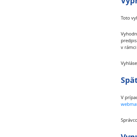
Vypr
Toto vy
Vyhodno
predpis
v rámci
Vyhláse
Spät
V prípa
webmas
Správco
Vyn