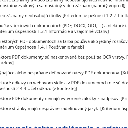
mostatný zvukový a samostatný video záznam (nahratý vopred)]
eo záznamy neobsahujú titulky [Kritérium úspešnosti 1.2.2 Titulk
buľky v textových dokumentoch (PDF, DOCX, ODT, …) a niektoré ta
itérium úspešnosti 1.3.1 Informácie a vzájomné vzťahy]
iektorých PDF dokumentoch sa farba používa ako jediný rozlišov
itérium úspešnosti 1.4.1 Používanie farieb]
ektoré PDF dokumenty sú naskenované bez použitia OCR vrstvy. [K
rázkov]
ýbajúce alebo nesprávne definované názvy PDF dokumentov. [Kri
ektoré odkazy na webovom sídle a v PDF dokumentoch nie sú dos
ešnosti 2.4.4 Účel odkazu (v kontexte)]
ektoré PDF dokumenty nemajú vytvorené záložky z nadpisov. [Kri
ktoré stránky majú nesprávne zadefinovaný jazyk. [Kritérium úspe