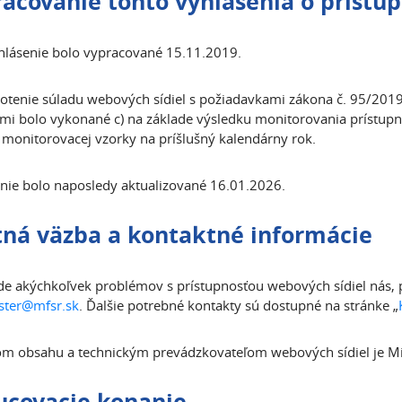
acovanie tohto vyhlásenia o prístup
hlásenie bolo vypracované 15.11.2019.
tenie súladu webových sídiel s požiadavkami zákona č. 95/2019 
mi bolo vykonané c) na základe výsledku monitorovania prístupno
 monitorovacej vzorky na príšlušný kalendárny rok.
nie bolo naposledy aktualizované 16.01.2026.
ná väzba a kontaktné informácie
de akýchkoľvek problémov s prístupnosťou webových sídiel nás, p
ter@mfsr.sk
. Ďalšie potrebné kontakty sú dostupné na stránke „
m obsahu a technickým prevádzkovateľom webových sídiel je Mini
ucovacie konanie