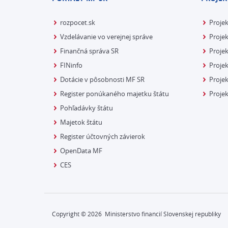
rozpocet.sk
Proje
Vzdelávanie vo verejnej správe
Projek
Finančná správa SR
Projek
FINinfo
Projek
Dotácie v pôsobnosti MF SR
Proje
Register ponúkaného majetku štátu
Projek
Pohľadávky štátu
Majetok štátu
Register účtovných závierok
OpenData MF
CES
Copyright ©
2026
Ministerstvo financií Slovenskej republiky