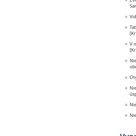
Sa
Vid
Ta
[Kr
V n
[Kr
Ni
ob
Ch
Ni
úsp
Ni
Nie