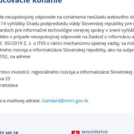
de neuspokojivej odpovede na oznámenie nesúladu webového sídla
 14 vyhlášky Úradu podpredsedu vlády Slovenskej republiky pre in
ardoch pre informačné technológie verejnej správy v znení vyhlá
lebo v prípade neuspokojivej odpovede na žiadosť o informáciu a
č. 95/2019 Z. z. o ITVS v rámci mechanizmu spätnej väzby, sa môže
lneho rozvoja a informatizácie Slovenskej republiky, ako na sub
02, na adrese:
rstvo investícií, regionálneho rozvoja a informatizácie Slovenskej
va 25
ratislava
a e-mailovej adrese:
standard@mirri.gov.sk.
TY MF SR