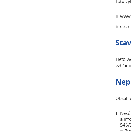
Toto vy
www.m
ces.m
Stav
Tieto w
vzhľado
Nep
Obsah u
Nesúl
a inf
546/2
Zv