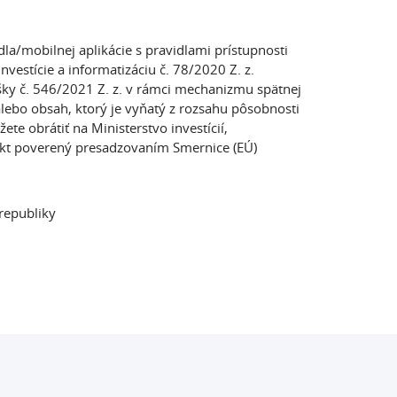
/mobilnej aplikácie s pravidlami prístupnosti
vestície a informatizáciu č. 78/2020 Z. z.
šky č. 546/2021 Z. z. v rámci mechanizmu spätnej
lebo obsah, ktorý je vyňatý z rozsahu pôsobnosti
te obrátiť na Ministerstvo investícií,
jekt poverený presadzovaním Smernice (EÚ)
 republiky