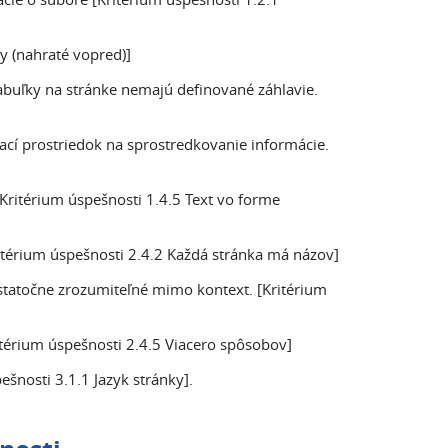
y (nahraté vopred)]
buľky na stránke nemajú definované záhlavie.
ací prostriedok na sprostredkovanie informácie.
ritérium úspešnosti 1.4.5 Text vo forme
térium úspešnosti 2.4.2 Každá stránka má názov]
tatočne zrozumiteľné mimo kontext. [Kritérium
térium úspešnosti 2.4.5 Viacero spôsobov]
šnosti 3.1.1 Jazyk stránky].