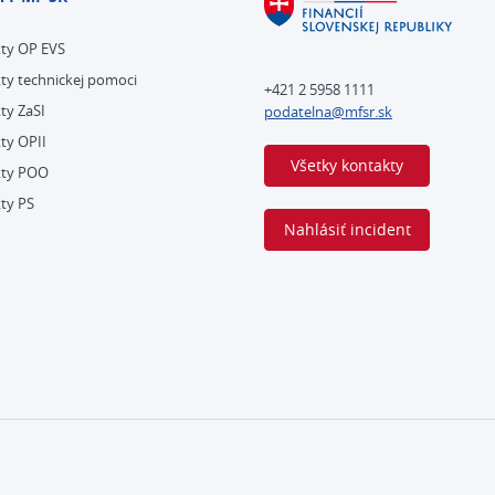
kty OP EVS
ty technickej pomoci
+421 2 5958 1111
ty ZaSI
podatelna@mfsr.sk
ty OPII
Všetky kontakty
kty POO
ty PS
Nahlásiť incident