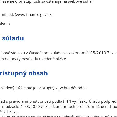
hlásenie o prístupnosti sa vzťahuje na webové sídla:
fsr.sk (www.finance.gov.sk)
fsr.sk
 súladu
ebové sídla sú v čiastočnom súlade so zákonom č. 95/2019 Z. z. 
m na prvky nesúladu uvedené nižšie.
rístupný obsah
vedený nižšie nie je prístupný z týchto dôvodov:
ad s pravidlami prístupnosti podľa § 14 vyhlášky Úradu podpreds
ormatizáciu č. 78/2020 Z. z. o štandardoch pre informačné technol
021 Z. z.:
ukové záznamy a video záznamy neobsahujú alternatívne informác