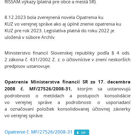
RISSAM.výkazy (platná pre obce a mestá SR).
8.12.2023 bola zverejnená novela Opatrenia ku
KUZ vo verejnej správe ako aj úplné znenie opatrenia ku
KUZ pre rok 2023. Legislatíva platná do roku 2022 je
uložená v súbore Archív.
Ministerstvo financií Slovenskej republiky podľa § 4 ods.
2 zákona č. 431/2002 Z. z. o účtovníctve v znení neskorších
predpisov ustanovuje:
Opatrenie Ministerstva financií SR zo 17. decembra
2008 č. MF/27526/2008-31
, ktorým sa ustanovujú
podrobnosti o metódach a postupoch konsolidácie
vo verejnej správe a podrobnosti o usporiadaní
a označovaní položiek konsolidovanej účtovnej závierky
vo verejnej správe.
Opatrenie č. MF/27526/2008-31