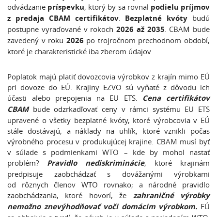
odvádzanie
príspevku
, ktorý by sa rovnal
podielu príjmov
z predaja CBAM certifikátov
.
Bezplatné kvóty
budú
postupne vyraďované v rokoch
2026 až 2035
. CBAM bude
zavedený v roku
2026
po trojročnom prechodnom období,
ktoré je charakteristické iba zberom údajov.
Poplatok majú platiť dovozcovia výrobkov z krajín mimo EÚ
pri dovoze do EÚ. Krajiny EZVO sú vyňaté z dôvodu ich
účasti alebo prepojenia na EU ETS.
Cena certifikátov
CBAM
bude odzrkadľovať ceny v rámci systému EU ETS
upravené o všetky bezplatné kvóty, ktoré výrobcovia v EÚ
stále dostávajú, a náklady na uhlík, ktoré vznikli počas
výrobného procesu v produkujúcej krajine. CBAM musí byť
v súlade s podmienkami WTO – kde by mohol nastať
problém?
Pravidlo nediskriminácie
, ktoré krajinám
predpisuje zaobchádzať s dovážanými výrobkami
od rôznych členov WTO rovnako; a národné pravidlo
zaobchádzania, ktoré hovorí, že
zahraničné výrobky
nemožno znevýhodňovať voči domácim výrobkom.
EÚ