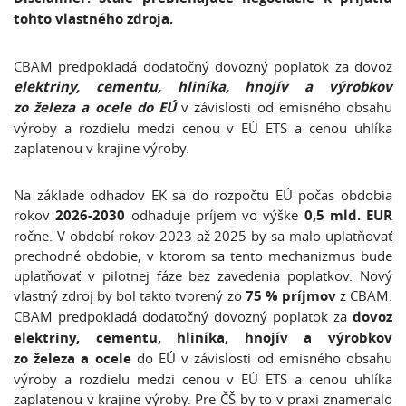
tohto vlastného zdroja.
CBAM predpokladá dodatočný dovozný poplatok za dovoz
elektriny, cementu, hliníka, hnojív a výrobkov
zo železa a ocele do EÚ
v závislosti od emisného obsahu
výroby a rozdielu medzi cenou v EÚ ETS a cenou uhlíka
zaplatenou v krajine výroby.
Na základe odhadov EK sa do rozpočtu EÚ počas obdobia
rokov
2026-2030
odhaduje príjem vo výške
0,5 mld. EUR
ročne. V období rokov 2023 až 2025 by sa malo uplatňovať
prechodné obdobie, v ktorom sa tento mechanizmus bude
uplatňovať v pilotnej fáze bez zavedenia poplatkov. Nový
vlastný zdroj by bol takto tvorený zo
75 % príjmov
z CBAM.
CBAM predpokladá dodatočný dovozný poplatok za
dovoz
elektriny, cementu, hliníka, hnojív a výrobkov
zo železa a ocele
do EÚ v závislosti od emisného obsahu
výroby a rozdielu medzi cenou v EÚ ETS a cenou uhlíka
zaplatenou v krajine výroby. Pre ČŠ by to v praxi znamenalo