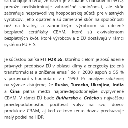
sa obhajuje a tvrdí, že návrh je v súlade s nariadením WTO,
pretože nediskriminuje zahraničné spoločnosti, ale skôr
zabraňuje nespravodlivej hospodárskej súťaži pre vlastných
výrobcov; jeho opatrenia sú zamerané skôr na spoločnosti
než na krajiny; a zahraničným výrobcom sú udelené
bezplatné certifikáty CBAM, ktoré sú ekvivalentom
bezplatných kvót, ktoré výrobcovia z EÚ dostávajú v rámci
systému EU ETS.
Je súčasťou balíka
FIT FOR 55
, ktorého cieľom je zosúladenie
právnych predpisov EÚ v oblasti klímy a energetiky (zelená
transformácia) a zníženie emisií do r. 2030 aspoň o 55 %
v porovnaní s hodnotami v r. 1990. Pri analýze založenej
na vývoze zisťujeme, že
Rusko, Turecko, Ukrajina, India
a
Čína
patria medzi najpravdepodobnejšie ovplyvnené
CBAM. V rámci EÚ bude
Bulharsko
a
Grécko
s najväčšou
pravdepodobnosťou pociťovať vplyv na svoj dovoz
produktov CBAM, aj keď celkovo tento dovoz predstavuje
malý podiel na HDP.