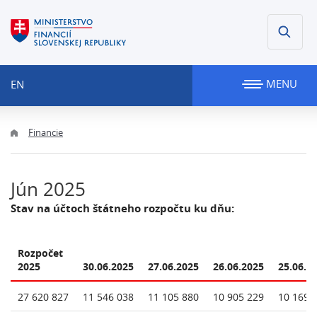
MENU
EN
Financie
Jún 2025
Stav na účtoch štátneho rozpočtu ku dňu:
Rozpočet
2025
30.06.2025
27.06.2025
26.06.2025
25.06.2
27 620 827
11 546 038
11 105 880
10 905 229
10 169 