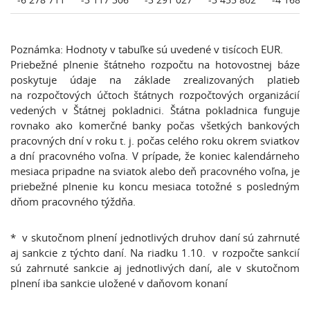
Poznámka: Hodnoty v tabuľke sú uvedené v tisícoch EUR.
Priebežné plnenie štátneho rozpočtu na hotovostnej báze
poskytuje údaje na základe zrealizovaných platieb
na rozpočtových účtoch štátnych rozpočtových organizácií
vedených v Štátnej pokladnici. Štátna pokladnica funguje
rovnako ako komerčné banky počas všetkých bankových
pracovných dní v roku t. j. počas celého roku okrem sviatkov
a dní pracovného voľna. V prípade, že koniec kalendárneho
mesiaca pripadne na sviatok alebo deň pracovného voľna, je
priebežné plnenie ku koncu mesiaca totožné s posledným
dňom pracovného týždňa.
* v skutočnom plnení jednotlivých druhov daní sú zahrnuté
aj sankcie z týchto daní. Na riadku 1.10. v rozpočte sankcií
sú zahrnuté sankcie aj jednotlivých daní, ale v skutočnom
plnení iba sankcie uložené v daňovom konaní