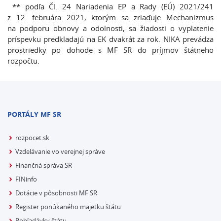
*
* podľa Čl. 24 Nariadenia EP a Rady (EÚ) 2021/241
z 12. februára 2021, ktorým sa zriaďuje Mechanizmus
na podporu obnovy a odolnosti, sa žiadosti o vyplatenie
príspevku predkladajú na EK dvakrát za rok. NIKA prevádza
prostriedky po dohode s MF SR do príjmov štátneho
rozpočtu.
PORTÁLY MF SR
rozpocet.sk
Vzdelávanie vo verejnej správe
Finančná správa SR
FINinfo
Dotácie v pôsobnosti MF SR
Register ponúkaného majetku štátu
Pohľadávky štátu