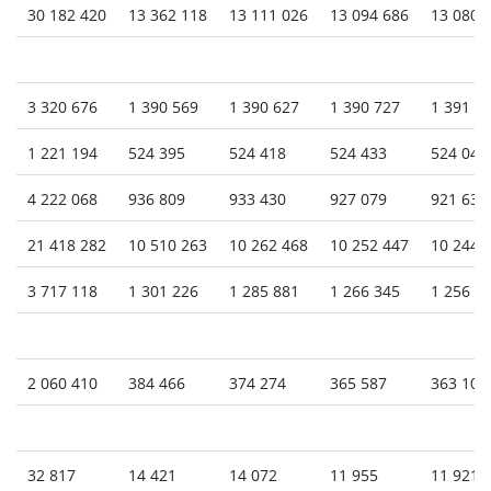
30 182 420
13 362 118
13 111 026
13 094 686
13 080 
3 320 676
1 390 569
1 390 627
1 390 727
1 391 1
1 221 194
524 395
524 418
524 433
524 040
4 222 068
936 809
933 430
927 079
921 630
21 418 282
10 510 263
10 262 468
10 252 447
10 244 
3 717 118
1 301 226
1 285 881
1 266 345
1 256 8
2 060 410
384 466
374 274
365 587
363 102
32 817
14 421
14 072
11 955
11 921