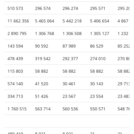
510 573
296 574
296 274
295 571
295 200
11 662 356
5 465 064
5 442 218
5 406 654
4 867 8
2 890 795
1 306 768
1 306 508
1 305 127
1 232 7
143 594
90 592
87 989
86 529
85 252
478 439
319 542
292 377
274 010
270 803
115 803
58 882
58 882
58 882
58 882
574 140
41 520
30 461
30 143
29 713
334 713
51 426
23 567
23 554
23 483
1 760 515
563 714
560 536
550 571
548 766
489 419
8 021
8 021
21
21