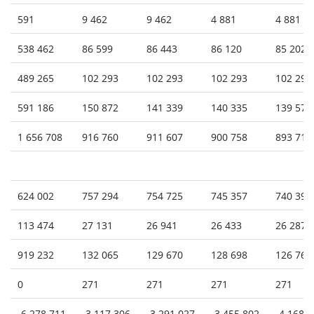
591
9 462
9 462
4 881
4 881
538 462
86 599
86 443
86 120
85 202
489 265
102 293
102 293
102 293
102 293
591 186
150 872
141 339
140 335
139 575
1 656 708
916 760
911 607
900 758
893 716
624 002
757 294
754 725
745 357
740 396
113 474
27 131
26 941
26 433
26 287
919 232
132 065
129 670
128 698
126 763
0
271
271
271
271
-6 278 711
-3 117 306
-3 291 027
-3 455 802
-4 168 