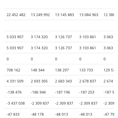
22 452 482
13 249 992
13 145 883
13 084 963
12 386 
5 033 907
3 174 320
3 126 737
3 103 861
3 063 0
5 033 907
3 174 320
3 126 737
3 103 861
3 063 0
0
0
0
0
0
708 162
148 344
138 297
133 733
129 573
4 331 509
2 693 305
2 683 343
2 678 837
2 674 7
-138 476
-186 946
-187 196
-187 253
-187 57
-3 437 038
-2 309 837
-2 309 837
-2 309 837
-2 309 
-47 833
-48 178
-48 013
-48 013
-47 797