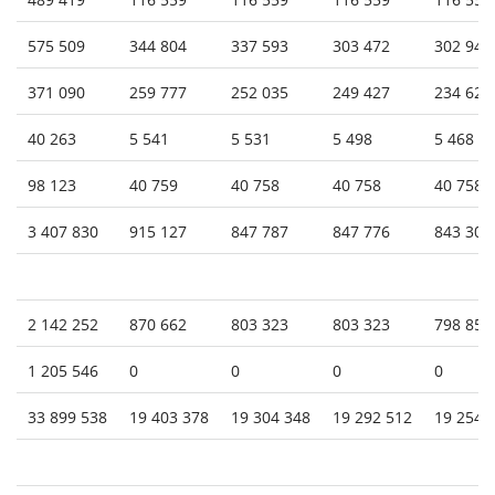
575 509
344 804
337 593
303 472
302 947
371 090
259 777
252 035
249 427
234 621
40 263
5 541
5 531
5 498
5 468
98 123
40 759
40 758
40 758
40 758
3 407 830
915 127
847 787
847 776
843 307
2 142 252
870 662
803 323
803 323
798 854
1 205 546
0
0
0
0
33 899 538
19 403 378
19 304 348
19 292 512
19 254 