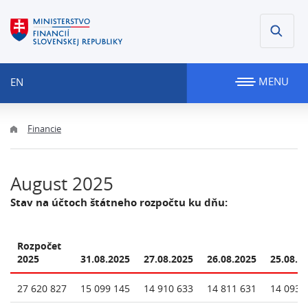
MENU
EN
Financie
August 2025
Stav na účtoch štátneho rozpočtu ku dňu:
Rozpočet
2025
31.08.2025
27.08.2025
26.08.2025
25.08.2
27 620 827
15 099 145
14 910 633
14 811 631
14 093 