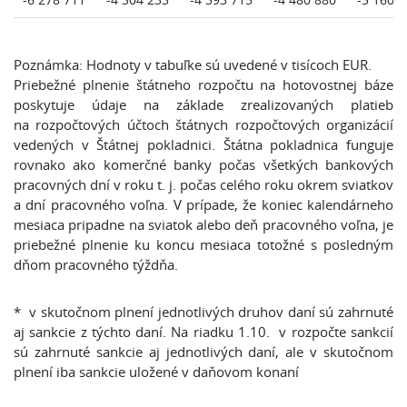
Poznámka: Hodnoty v tabuľke sú uvedené v tisícoch EUR.
Priebežné plnenie štátneho rozpočtu na hotovostnej báze
poskytuje údaje na základe zrealizovaných platieb
na rozpočtových účtoch štátnych rozpočtových organizácií
vedených v Štátnej pokladnici. Štátna pokladnica funguje
rovnako ako komerčné banky počas všetkých bankových
pracovných dní v roku t. j. počas celého roku okrem sviatkov
a dní pracovného voľna. V prípade, že koniec kalendárneho
mesiaca pripadne na sviatok alebo deň pracovného voľna, je
priebežné plnenie ku koncu mesiaca totožné s posledným
dňom pracovného týždňa.
* v skutočnom plnení jednotlivých druhov daní sú zahrnuté
aj sankcie z týchto daní. Na riadku 1.10. v rozpočte sankcií
sú zahrnuté sankcie aj jednotlivých daní, ale v skutočnom
plnení iba sankcie uložené v daňovom konaní