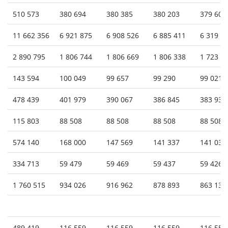
510 573
380 694
380 385
380 203
379 608
11 662 356
6 921 875
6 908 526
6 885 411
6 319 0
2 890 795
1 806 744
1 806 669
1 806 338
1 723 6
143 594
100 049
99 657
99 290
99 021
478 439
401 979
390 067
386 845
383 932
115 803
88 508
88 508
88 508
88 508
574 140
168 000
147 569
141 337
141 034
334 713
59 479
59 469
59 437
59 426
1 760 515
934 026
916 962
878 893
863 137
489 419
116 559
116 559
116 559
116 559