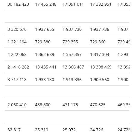
30 182 420
17 465 248
17 391 011
17 382 951
17 353 
3 320 676
1 937 655
1 937 730
1 937 736
1 937 9
1 221 194
729 380
729 355
729 360
729 498
4 222 068
1 362 689
1 357 357
1 317 304
1 293 8
21 418 282
13 435 441
13 366 487
13 398 469
13 392 
3 717 118
1 938 130
1 913 336
1 909 560
1 900 0
2 060 410
488 800
471 175
470 325
469 353
32 817
25 310
25 072
24 726
24 726