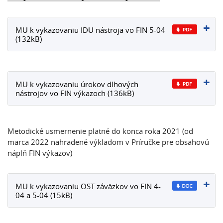
MU k vykazovaniu IDU nástroja vo FIN 5-04
(132kB)
MU k vykazovaniu úrokov dlhových
nástrojov vo FIN výkazoch (136kB)
Metodické usmernenie platné do konca roka 2021 (od
marca 2022 nahradené výkladom v Príručke pre obsahovú
náplň FIN výkazov)
MU k vykazovaniu OST záväzkov vo FIN 4-
04 a 5-04 (15kB)