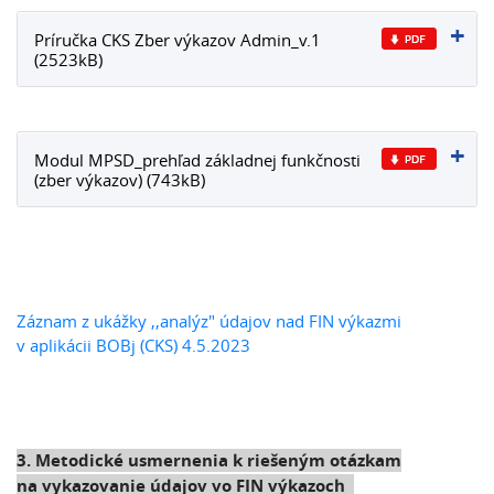
Príručka CKS Zber výkazov Admin_v.1
(2523kB)
Modul MPSD_prehľad základnej funkčnosti
(zber výkazov) (743kB)
Záznam z ukážky ,,analýz" údajov nad FIN výkazmi
v aplikácii BOBj (CKS) 4.5.2023
3. Metodické usmernenia k riešeným otázkam
na vykazovanie údajov vo FIN výkazoch