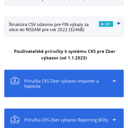
Štruktúra CSV súborov pre FIN výkazy za
obce do RISSAM pre rok 2022 (324kB)
Používateľské príručky k systému CKS pre Zber
výkazov (od 1.1.2023)
+
Príručka CKS Zber výkazov Importér a
Kapitola
+
Príručka CKS Zber výkazov Reporting BObj