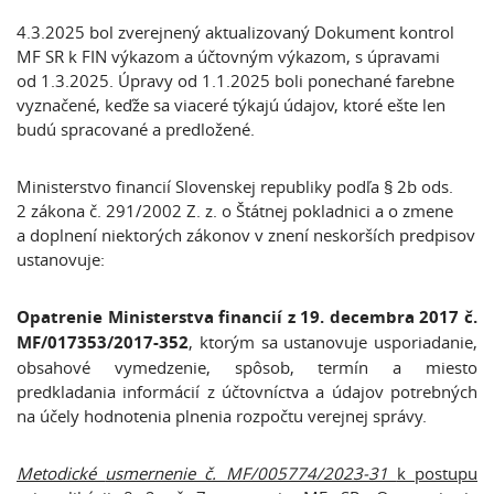
4.3.2025 bol zverejnený aktualizovaný Dokument kontrol
MF SR k FIN výkazom a účtovným výkazom, s úpravami
od 1.3.2025. Úpravy od 1.1.2025 boli ponechané farebne
vyznačené, keďže sa viaceré týkajú údajov, ktoré ešte len
budú spracované a predložené.
Ministerstvo financií Slovenskej republiky podľa § 2b ods.
2 zákona č. 291/2002 Z. z. o Štátnej pokladnici a o zmene
a doplnení niektorých zákonov v znení neskorších predpisov
ustanovuje:
Opatrenie Ministerstva financií z 19. decembra 2017 č.
MF/017353/2017-352
, ktorým sa ustanovuje usporiadanie,
obsahové vymedzenie, spôsob, termín a miesto
predkladania informácií z účtovníctva a údajov potrebných
na účely hodnotenia plnenia rozpočtu verejnej správy.
Metodické
usmernenie č. MF/005774/2023-31
k postupu