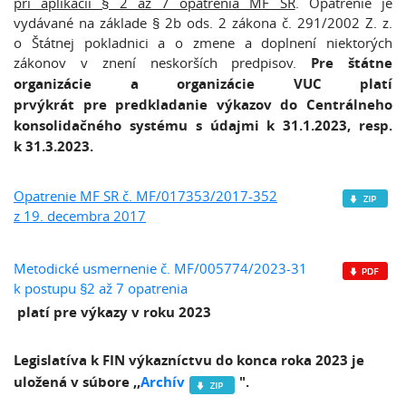
pri aplikácii § 2 až 7 opatrenia MF SR
. Opatrenie je
vydávané na základe § 2b ods. 2 zákona č. 291/2002 Z. z.
o Štátnej pokladnici a o zmene a doplnení niektorých
zákonov v znení neskorších predpisov.
Pre štátne
organizácie a organizácie VUC platí
prvýkrát pre predkladanie výkazov do Centrálneho
konsolidačného systému s údajmi k 31.1.2023, resp.
k 31.3.2023.
Opatrenie MF SR č. MF/017353/2017-352
z 19. decembra 2017
Metodické usmernenie č. MF/005774/2023-31
k postupu §2 až 7 opatrenia
platí pre výkazy v roku 2023
Legis
latíva k FIN
výkazníctvu
do k
onca roka 2023 je
uložená v súbore ,,
Archív
".