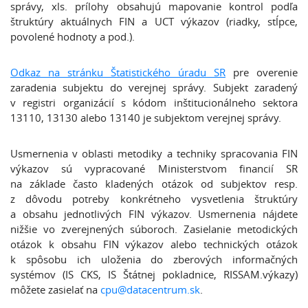
správy, xls. prílohy obsahujú mapovanie kontrol podľa
štruktúry aktuálnych FIN a UCT výkazov (riadky, stĺpce,
povolené hodnoty a pod.).
Odkaz na stránku Štatistického úradu SR
pre overenie
zaradenia subjektu do verejnej správy. Subjekt zaradený
v registri organizácií s kódom inštitucionálneho sektora
13110, 13130 alebo 13140 je subjektom verejnej správy.
Usmernenia v oblasti metodiky a techniky spracovania FIN
výkazov sú vypracované Ministerstvom financií SR
na základe často kladených otázok od subjektov resp.
z dôvodu potreby konkrétneho vysvetlenia štruktúry
a obsahu jednotlivých FIN výkazov. Usmernenia nájdete
nižšie vo zverejnených súboroch. Zasielanie metodických
otázok k obsahu FIN výkazov alebo technických otázok
k spôsobu ich uloženia do zberových informačných
systémov (IS CKS, IS Štátnej pokladnice, RISSAM.výkazy)
môžete zasielať na
cpu@datacentrum.sk
.