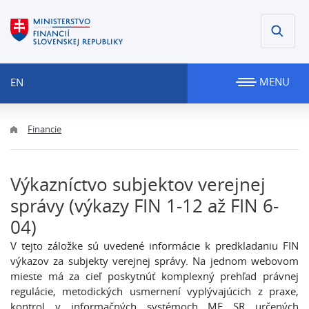
MENU
EN
Financie
Výkazníctvo subjektov verejnej
správy (výkazy FIN 1-12 až FIN 6-
04)
V tejto záložke sú uvedené informácie k predkladaniu FIN
výkazov za subjekty verejnej správy. Na jednom webovom
mieste má za cieľ poskytnúť komplexný prehľad právnej
regulácie, metodických usmernení vyplývajúcich z praxe,
kontrol v informačných systémoch MF SR určených