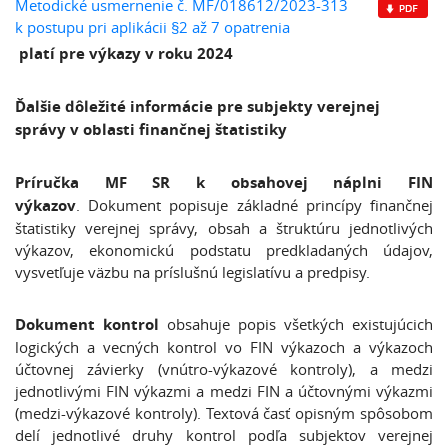
Metodické usmernenie č. MF/018612/2023-313
k postupu pri aplikácii §2 až 7 opatrenia
platí pre výkazy v roku 2024
Ďalšie dôležité informácie pre subjekty verejnej
správy v oblasti finančnej štatistiky
Príručka MF SR k obsahovej náplni FIN
výkazov
. Dokument popisuje základné princípy finančnej
štatistiky verejnej správy, obsah a štruktúru jednotlivých
výkazov, ekonomickú podstatu predkladaných údajov,
vysvetľuje väzbu na príslušnú legislatívu a predpisy.
Dokument kontrol
obsahuje popis všetkých existujúcich
logických a vecných kontrol vo FIN výkazoch a výkazoch
účtovnej závierky (vnútro-výkazové kontroly), a medzi
jednotlivými FIN výkazmi a medzi FIN a účtovnými výkazmi
(medzi-výkazové kontroly). Textová časť opisným spôsobom
delí jednotlivé druhy kontrol podľa subjektov verejnej