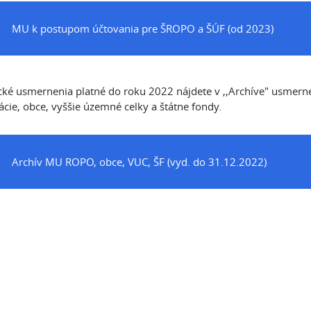
MU k postupom účtovania pre ŠROPO a ŠÚF (od 2023)
ké usmernenia platné do roku 2022 nájdete v ,,Archíve" usmerne
ácie, obce, vyššie územné celky a štátne fondy.
Archív MU ROPO, obce, VUC, ŠF (vyd. do 31.12.2022)