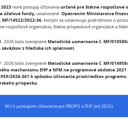
. 2023
nové postupy účtovania
určené pre štátne rozpočtové o
ne účelové fondy,
ustanovené
Opatrením Ministerstva financ
. MF/14522/2022-36
, ktorým sa ustanovujú podrobnosti o post
tne rozpočtové organizácie, štátne príspevkové organizácie a štát
4. 2026 bolo zverejnené
Metodické usmernenie č. MF/010500/
 záväzkov z hľadiska ich splatnosti
.
7. 2026 bolo zverejnené
Metodické usmernenie č. MF/014958/
ného mechanizmu EHP a NFM na programové obdobie 2021 
959/2026-361 k spôsobu účtovania prostriedkov programu š
arskeho príspevku
.
MU k postupom účtovania pre ŠROPO a ŠÚF (od 2025)