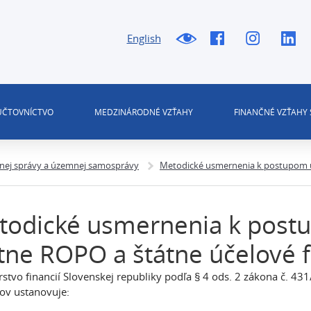
English
 ÚČTOVNÍCTVO
MEDZINÁRODNÉ VZŤAHY
FINANČNÉ VZŤAHY 
tnej správy a územnej samosprávy
Metodické usmernenia k postupom ú
todické usmernenia k postu
tne ROPO a štátne účelové 
rstvo financií Slovenskej republiky podľa § 4 ods. 2 zákona č. 431
ov ustanovuje: