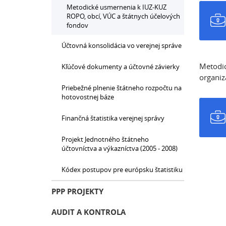
Metodické usmernenia k IUZ-KUZ
ROPO, obcí, VÚC a štátnych účelových
fondov
Účtovná konsolidácia vo verejnej správe
Metodic
Kľúčové dokumenty a účtovné závierky
organiz
Priebežné plnenie štátneho rozpočtu na
hotovostnej báze
Finančná štatistika verejnej správy
Projekt Jednotného štátneho
účtovníctva a výkazníctva (2005 - 2008)
Kódex postupov pre európsku štatistiku
PPP PROJEKTY
AUDIT A KONTROLA