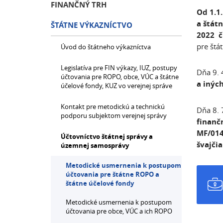
FINANČNÝ TRH
Od 1.1
a štát
ŠTÁTNE VÝKAZNÍCTVO
2022 č
pre štá
Úvod do štátneho výkazníctva
Legislatíva pre FIN výkazy, IUZ, postupy
Dňa 9. 
účtovania pre ROPO, obce, VÚC a štátne
a iných
účelové fondy, KUZ vo verejnej správe
Kontakt pre metodickú a technickú
Dňa 8. 
podporu subjektom verejnej správy
finanč
MF/014
Účtovníctvo štátnej správy a
švajči
územnej samosprávy
Metodické usmernenia k postupom
účtovania pre štátne ROPO a
štátne účelové fondy
Metodické usmernenia k postupom
účtovania pre obce, VÚC a ich ROPO