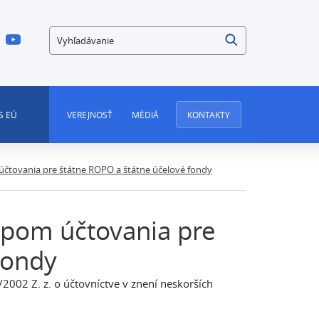
Vyhľadávanie
S EÚ
VEREJNOSŤ
MÉDIÁ
KONTAKTY
čtovania pre štátne ROPO a štátne účelové fondy
pom účtovania pre
fondy
/2002 Z. z. o účtovníctve v znení neskorších