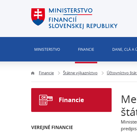
MINISTERSTVO
FINANCIE
DANE, CLÁ A
Financie
Štátne výkazníctvo
Účtovníctvo štá
Me
Financie
štá
Ministe
VEREJNÉ FINANCIE
predpis