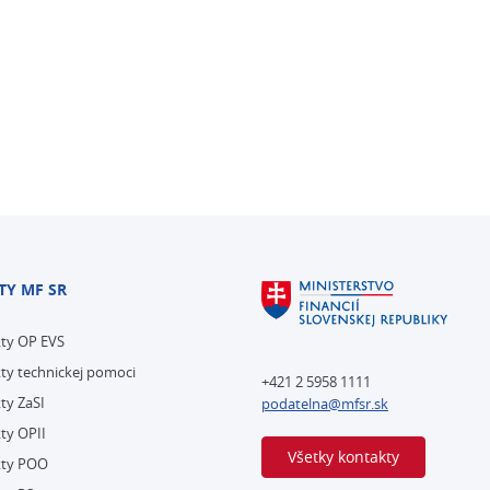
TY MF SR
kty OP EVS
ty technickej pomoci
+421 2 5958 1111
ty ZaSI
podatelna@mfsr.sk
ty OPII
Všetky kontakty
kty POO