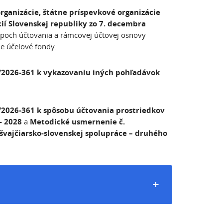
rganizácie, štátne príspevkové organizácie
ií Slovenskej republiky zo 7. decembra
upoch účtovania a rámcovej účtovej osnovy
ne účelové fondy.
2026-361 k vykazovaniu iných pohľadávok
2026-361 k spôsobu účtovania prostriedkov
- 2028
a
Metodické usmernenie č.
vajčiarsko-slovenskej spolupráce – druhého
+