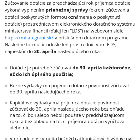
Zúčtovanie dotácie za predchádzajúci rok príjemca dotácie
vykoná vyplnením
priebežnej správy
(okrem zúčtovania
dotácií poskytnutých formou oznámenia o poskytnutí
dotácie) prostredníctvom elektronického dotačného systému
ministerstva financií (ďalej len “EDS“) na webovom sídle
https://mfsr.egrant.sk/
v príslušnom dotačnom programe.
Následne formulár odošle len prostredníctvom EDS,
najneskôr do
30. apríla
nasledujúceho roka.
Dotácie je potrebné zúčtovať
do 30. apríla každoročne,
až do ich úplného použitia;
Bežné výdavky má príjemca dotácie povinnosť zúčtovať
do 30. apríla nasledujúceho roka,
Kapitálové výdavky má príjemca dotácie povinnosť
zúčtovať do 30. apríla nasledujúceho roka bez ohľadu
na to, či boli alebo neboli použité v predchádzajúcom
roku a bez ohľadu na to, či príjemca dotáciu vyúčtoval
alebo nie,
V prípade poskytnutia bežných aj kapitálových výdavkov