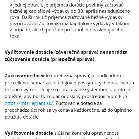
v jednej dotácii, je príjemca dotácie povinný zúčtovať
bežné aj kapitálové výdavky do 30. apríla nasledujúceho
roka. Ďalší rok už príjemca zúčtované bežné výdavky
nezúčtováva. Zúčtováva iba kapitálové výdavky v takom
v prípade, ak ich použitie presunul do nasledujúceho
roka.
Vyúčtovanie dotácie (záverečná správa) nenahrádza
zúčtovanie dotácie (priebežná správa).
Zúčtovanie dotácie
(priebežná správa) je podkladom
pre celkovú sumarizáciu údajov o poskytnutých dotáciách za
rozpočtový rok. Údaje sú spracúvané systémom, a preto je
dôležité, aby bol formulár odoslaný prostredníctvom EDS
https://mfsr.egrant.sk/
. Zúčtovanie dotácie za
predchádzajúci rok sa vykonáva každoročne, až do úplného
použitia dotácie.
Vyúčtovanie dotácie
slúži na kontrolu oprávnenosti