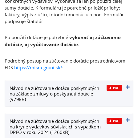
konkrétnych výdavkov, vykonáva sa len po použití celej
sumy dotácie. K formuláru je potrebné priložiť prílohy:
faktúry, výpis z účtu, fotodokumentáciu a pod. Formulár
podpisuje štatutár.
Po použití dotácie je potrebné
vykonať aj zúčtovanie
dotácie, aj vyúčtovanie dotácie.
Podrobný postup na zúčtovanie dotácie prostredníctvom
EDS
https://mfsr.egrant.sk/
:
Návod na zúčtovanie dotácií poskytnutých
na základe zmluvy o poskytnutí dotácie
(979kB)
Návod na zúčtovanie dotácií poskytnutých
na krytie výdavkov súvisiacich s výpadkom
DPFO v roku 2024 (1260kB)