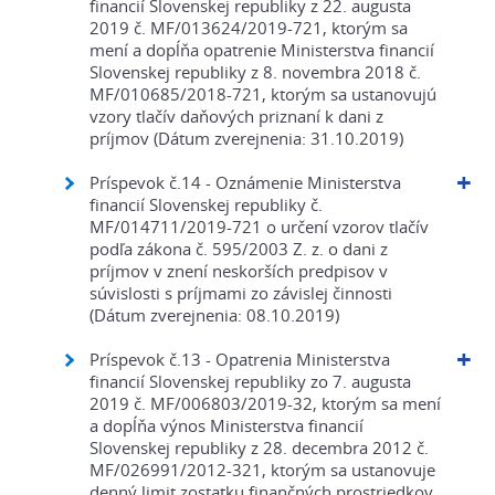
financií Slovenskej republiky z 22. augusta
2019 č. MF/013624/2019-721, ktorým sa
mení a dopĺňa opatrenie Ministerstva financií
Slovenskej republiky z 8. novembra 2018 č.
MF/010685/2018-721, ktorým sa ustanovujú
vzory tlačív daňových priznaní k dani z
príjmov (Dátum zverejnenia: 31.10.2019)
Príspevok č.14 - Oznámenie Ministerstva
financií Slovenskej republiky č.
MF/014711/2019-721 o určení vzorov tlačív
podľa zákona č. 595/2003 Z. z. o dani z
príjmov v znení neskorších predpisov v
súvislosti s príjmami zo závislej činnosti
(Dátum zverejnenia: 08.10.2019)
Príspevok č.13 - Opatrenia Ministerstva
financií Slovenskej republiky zo 7. augusta
2019 č. MF/006803/2019-32, ktorým sa mení
a dopĺňa výnos Ministerstva financií
Slovenskej republiky z 28. decembra 2012 č.
MF/026991/2012-321, ktorým sa ustanovuje
denný limit zostatku finančných prostriedkov