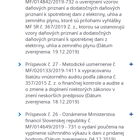
MF/014842/2019-732 o uverejnení vzorov
daňových priznaní a dodatočných daňových
priznaní k spotrebnej dani z elektriny, uhlia a
zemného plynu, ktoré sú prílohami vyhlášky
MF SR č. 367/2019 Z. z., ktorou sa ustanovujú
vzory daňových priznaní a dodatočných
daňových priznaní k spotrebnej dani z
elektriny, uhlia a zemného plynu (Dátum
zverejnenia: 19.12.2019)
Príspevok č. 27 - Metodické usmernenie č.
MF/020133/2019-1411 k vypracovaniu
štatútu vnútorného auditu podľa zákona č.
357/2015 Z. z. o finančnej kontrole a audite a
o zmene a doplnení niektorých zákonov v
znení neskorších predpisov (Dátum
zverejnenia: 18.12.2019)
Príspevok č. 26 - Oznámenie Ministerstva
financií Slovenskej republiky č.
MF/014649/2019 - 731 o vydaní poučenia na
vyplnenie súhrnného výkazu k dani z pridanej
hodnoty (Dátum zverejnenia: 04.12.2019)