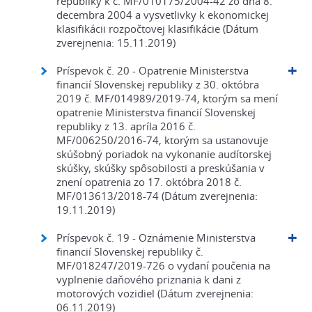
republiky k č. MF/010175/2004-42 zo dňa 8.
decembra 2004 a vysvetlivky k ekonomickej
klasifikácii rozpočtovej klasifikácie (Dátum
zverejnenia: 15.11.2019)
Príspevok č. 20 - Opatrenie Ministerstva
financií Slovenskej republiky z 30. októbra
2019 č. MF/014989/2019-74, ktorým sa mení
opatrenie Ministerstva financií Slovenskej
republiky z 13. apríla 2016 č.
MF/006250/2016-74, ktorým sa ustanovuje
skúšobný poriadok na vykonanie audítorskej
skúšky, skúšky spôsobilosti a preskúšania v
znení opatrenia zo 17. októbra 2018 č.
MF/013613/2018-74 (Dátum zverejnenia:
19.11.2019)
Príspevok č. 19 - Oznámenie Ministerstva
financií Slovenskej republiky č.
MF/018247/2019-726 o vydaní poučenia na
vyplnenie daňového priznania k dani z
motorových vozidiel (Dátum zverejnenia:
06.11.2019)