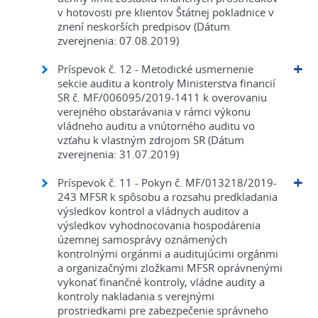
v hotovosti pre klientov Štátnej pokladnice v
znení neskorších predpisov (Dátum
zverejnenia: 07.08.2019)
Príspevok č. 12 - Metodické usmernenie
sekcie auditu a kontroly Ministerstva financií
SR č. MF/006095/2019-1411 k overovaniu
verejného obstarávania v rámci výkonu
vládneho auditu a vnútorného auditu vo
vzťahu k vlastným zdrojom SR (Dátum
zverejnenia: 31.07.2019)
Príspevok č. 11 - Pokyn č. MF/013218/2019-
243 MFSR k spôsobu a rozsahu predkladania
výsledkov kontrol a vládnych auditov a
výsledkov vyhodnocovania hospodárenia
územnej samosprávy oznámených
kontrolnými orgánmi a auditujúcimi orgánmi
a organizačnými zložkami MFSR oprávnenými
vykonať finančné kontroly, vládne audity a
kontroly nakladania s verejnými
prostriedkami pre zabezpečenie správneho