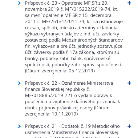
Príspevok č. 23 - Opatrenie MF SR z 20.
novembra 2019 č. MF/015222/2019-74, kt.
sa mení opatrenie MF SR z 15. decembra
2011 č. MF/26131/2011-74, kt. sa ustanovuje
rozsah, spôsob, miesto a termíny ukladania
výkazu vybraných údajov z ind. účt. závierky
zostavenej podľa Medzinárodných štandardov
fin. vykazovania pre účt. jednotky zostavujúce
účt. závierky podľa § 17a zákona, ktorými sú
banky, pobočky zahr. bánk, správcovské
spoločnosti, pobočky zahr. správ. spoločností
(Dátum zverejnenia: 05.12.2019)
Príspevok č. 22 - Oznámenie Ministerstva
financií Slovenskej republiky č.
MF/018885/2019-721 o vydaní opravy k
poučeniu na vyplnenie daňového priznania k
dani z príjmov právnickej osoby (Dátum
zverejnenia: 19.11.2019)
Príspevok č. 21 - Dodatok č. 19 Metodického
usmernenia Ministerstva financií Slovenskej