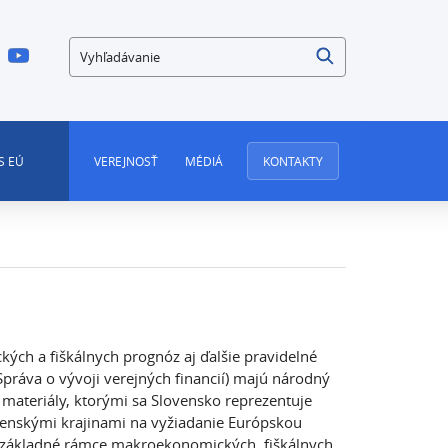
Vyhľadávanie
S EÚ
VEREJNOSŤ
MÉDIÁ
KONTAKTY
ých a fiškálnych prognóz aj ďalšie pravidelné
 Správa o vývoji verejných financií) majú národný
 materiály, ktorými sa Slovensko reprezentuje
enskými krajinami na vyžiadanie Európskou
ú základné rámce makroekonomických, fiškálnych