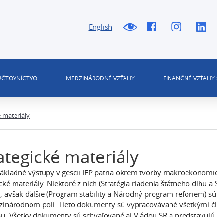
English
 ÚČTOVNÍCTVO
MEDZINÁRODNÉ VZŤAHY
FINANČNÉ VZŤAHY 
é materiály
ategické materiály
ákladné výstupy v gescii IFP patria okrem tvorby makroekonomick
ické materiály. Niektoré z nich (Stratégia riadenia štátneho dlhu a
 avšak ďalšie (Program stability a Národný program reforiem) sú
inárodnom poli. Tieto dokumenty sú vypracovávané všetkými čl
u. Všetky dokumenty sú schvaľované aj Vládou SR a predstavuj