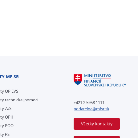
TY MF SR
kty OP EVS
ty technickej pomoci
+421 2 5958 1111
ty ZaSI
podatelna@mfsr.sk
ty OPII
Všetky kontakty
kty POO
ty PS