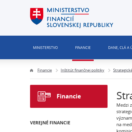
MINISTERSTVO
FINANCIE
DANE, CLÁ A
Financie
Inštitút finančnej politiky
Strategick
Str
Financie
Medzi z
strateg
význam,
VEREJNÉ FINANCIE
na medz
komisio