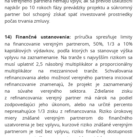
na verejného partnera nemajú vplyv, ak sa prevod uskutoční
najskôr po 10 rokoch fázy prevádzky projektu a súkromný
partner bol schopný získať späť investované prostriedky
počas trvania zmluvy.
14) Finančné ustanovenia:
príručka spresňuje limity
na financovanie verejným partnerom, 50%, 1/3 a 10%
kapitálových výdavkov, podľa ktorých sa stanovuje výška
vplyvu na zaznamenanie. Na tranže s najvyšším rizikom sa
musí uplatniť 2,5 násobný multiplikátor a proporcionálny
multiplikátor na mezzaninové tranže. Schvaľovania
refinancovania alebo možnosť verejného partnera iniciovať
refinancovanie znamenajú, že projekt je zaznamenaný
na súvahe verejného sektora. Zdieľanie zisku
z refinancovania: verejný partner má nárok na podiel
zodpovedajúci jeho úkonom, alebo na určité percento
nepresahujúce 1/3 zisku z refinancovania. Riziko úrokovej
miery znášané verejným partnerom do finančného
uzatvorenia je bez vplyvu, kurzové riziko znášané verejným
partnerom je tiež bez vplyvu, riziko finančnej dostupnosti