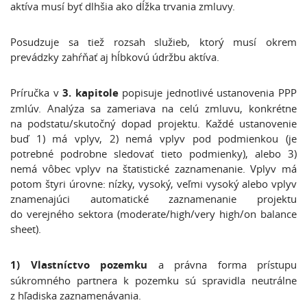
aktíva musí byť dlhšia ako dĺžka trvania zmluvy.
Posudzuje sa tiež rozsah služieb, ktorý musí okrem
prevádzky zahŕňať aj hĺbkovú údržbu aktíva.
Príručka v
3. kapitole
popisuje jednotlivé ustanovenia PPP
zmlúv. Analýza sa zameriava na celú zmluvu, konkrétne
na podstatu/skutočný dopad projektu. Každé ustanovenie
buď 1) má vplyv, 2) nemá vplyv pod podmienkou (je
potrebné podrobne sledovať tieto podmienky), alebo 3)
nemá vôbec vplyv na štatistické zaznamenanie. Vplyv má
potom štyri úrovne: nízky, vysoký, veľmi vysoký alebo vplyv
znamenajúci automatické zaznamenanie projektu
do verejného sektora (moderate/high/very high/on balance
sheet).
1)
Vlastníctvo pozemku
a právna forma prístupu
súkromného partnera k pozemku sú spravidla neutrálne
z hľadiska zaznamenávania.