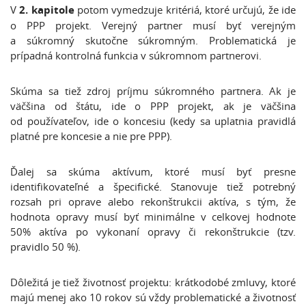
V
2. kapitole
potom
vymedzuje kritériá, ktoré určujú, že ide
o PPP projekt. Verejný partner musí byť verejným
a súkromný skutočne súkromným. Problematická je
prípadná kontrolná funkcia v súkromnom partnerovi.
Skúma sa tiež zdroj príjmu súkromného partnera. Ak je
väčšina od štátu, ide o PPP projekt, ak je väčšina
od používateľov, ide o koncesiu (kedy sa uplatnia pravidlá
platné pre koncesie a nie pre PPP).
Ďalej sa skúma aktívum, ktoré musí byť presne
identifikovateľné a špecifické. Stanovuje tiež potrebný
rozsah pri oprave alebo rekonštrukcii aktíva, s tým, že
hodnota opravy musí byť minimálne v celkovej hodnote
50% aktíva po vykonaní opravy či rekonštrukcie (tzv.
pravidlo 50 %).
Dôležitá je tiež životnosť projektu: krátkodobé zmluvy, ktoré
majú menej ako 10 rokov sú vždy problematické a životnosť