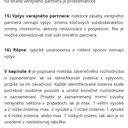
na strane verejného partnera je problematické.
15) Vplyv verejného partnera:
niektoré zásahy verejného
partnera nemajú vplyv: zmena kľúčových subdodávateľov,
zmeny investorov, aktivity nesúvisiace s projektom. Nie je
možné obmedzovať zisk súkromného partnera.
16)
Rôzne:
typické ustanovenia o riešení sporov nemajú
vplyv.
V kapitole 4
je popísaná metóda záverečného rozhodnutia
o zaznamenaní: ak sa identifikovali zistenia s vplyvom,
pripíše sa im závažnosť. Každé identifikované zistenia bude
potrebné osobitne posúdiť a urobiť konečné rozhodnutie
o zaznamenaní. Projekt je zaznamenaný mimo súvahy
verejného sektora v prípadoch, ak je max. 1 veľmi vysoké
a 2 nízke zistenia, max. 2 vysoké a 1 nízke zistenie, 1 vysoké
a 4 nízke zistenia, alebo max. 7 nízkych zistení, tak ako je to
uvedené v nasledovnej tabuľke: