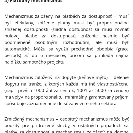
4) Platobný mechanizmus:
Mechanizmus založený na platbách za dostupnosť – musí
byť efektívny, zníženie platby musí byť proporcionálne
zníženej dostupnosti (žiadna dostupnosť sa musí rovnať
nulovej platbe za dostupnosť), zníženie nesmie byť
podmienené osobitným rozhodnutím, ale musí byť
automatické. Môžu sa využiť prechodné obdobia (grace
periods) až do 6 mesiacov, pričom sa prihliada najmä
na dĺžku samotného projektu.
Mechanizmus založený na dopyte (tieňové mýto) – delenie
dopytu na tranže, z ktorých každá má iné vlastnosti/cenu
(napr. prvých 1000 áut za cenu x, 1001 až 5000 za cenu y)
má vplyv na proporcionalitu, minimálny garantovaný príjem
spôsobuje zaznamenanie do súvahy verejného sektora.
Zmiešaný mechanizmus – osobitný mechanizmus môže byť
použitý pre pridružené služby, v ostatných prípadoch sa
platby za dostupnosť a mechanizmus založený na dopyte