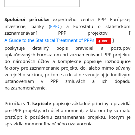
Spoločná príručka
expertného centra PPP Európskej
investičnej banky (
EPEC
) a Eurostatu o štatistickom
zaznamenávaní PPP projektov [
A Guide to the Statistical Treatment of PPPs
]
poskytuje detailný popis pravidiel a postupov
uplatňovaných Eurostatom pri zaznamenávaní PPP projektu
do národných účtov a komplexne popisuje rozhodujúce
faktory pre zaznamenanie projektu do, alebo mimo súvahy
verejného sektora, pričom sa detailne venuje aj jednotlivým
ustanoveniam v PPP zmluvách a ich dopadu
na zaznamenávanie.
Príručka v
1. kapitole
popisuje základné princípy a pravidlá
pre PPP projekty, ich účel a moment, v ktorom by sa malo
pristúpiť k posúdeniu zaznamenania projektu, ktorým je
spravidla moment finančného uzatvorenia.