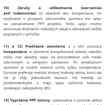
10) Záruky a odškodnenia (warranties
and indemnities)
sú obdobné ako kompenzácie. Ich
využívanie v prospech súkromného partnera má vplyv
na zaznamenanie PPP projektu. Tento vplyv možno
eliminovať dodržaním niekoľkých zásad a obmedzení bližšie
popísaných v príručke.
11) a 12) Predčasné ukončenie
a s ním súvisiaca
kompenzácia
sú pomerne komplikované oblasti, nakoľko
môžu mať zásadný vplyv na prerozdelenie rizík medzi
súkromným a verejným partnerom. Pri predčasnom
ukončení je možné stanoviť určitú výšku kompenzácie.
Eurostat preferuje metódu trhovej hodnoty aktíva, ktorú ale
nie je vždy jednoduché stanoviť. Iné metódy sú
problematickejšie a majú vplyv (účtovná hodnota,
zostávajúci zabezpečený dlh).
13) Vypršanie PPP zmluvy
: ustanovenia o prevode aktíva