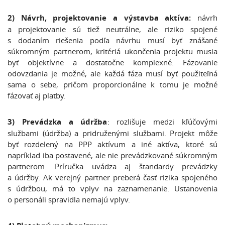
2)
Návrh, projektovanie a výstavba aktíva:
návrh
a projektovanie sú tiež neutrálne, ale riziko spojené
s dodaním riešenia podľa návrhu musí byť znášané
súkromným partnerom, kritériá ukončenia projektu musia
byť objektívne a dostatočne komplexné. Fázovanie
odovzdania je možné, ale každá fáza musí byť použiteľná
sama o sebe, pričom proporcionálne k tomu je možné
fázovať aj platby.
3) Prevádzka a údržba
: rozlišuje medzi kľúčovými
službami (údržba) a pridruženými službami. Projekt môže
byť rozdelený na PPP aktívum a iné aktíva, ktoré sú
napríklad iba postavené, ale nie prevádzkované súkromným
partnerom. Príručka uvádza aj štandardy prevádzky
a údržby. Ak verejný partner preberá časť rizika spojeného
s údržbou, má to vplyv na zaznamenanie. Ustanovenia
o personáli spravidla nemajú vplyv.