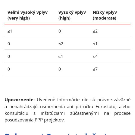
Veľmi vysoký vplyv
Vysoký vplyv
Nízky vplyv
(very high)
(high)
(moderate)
≤1
0
≤2
0
≤2
≤1
0
≤1
≤4
0
0
≤7
Upozornenie:
Uvedené informácie nie sú právne záväzné
a nenahrádzajú usmernenia ani príručku Eurostatu, alebo
konzultáciu s inštitúciami zúčastnenými na procese
posudzovania PPP projektov.