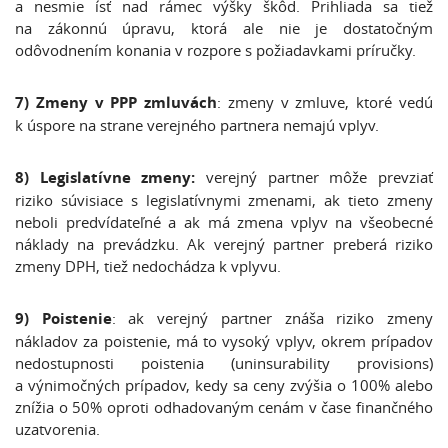
a nesmie ísť nad rámec výšky škôd. Prihliada sa tiež
na zákonnú úpravu, ktorá ale nie je dostatočným
odôvodnením konania v rozpore s požiadavkami príručky.
7) Zmeny v PPP zmluvách
: zmeny v zmluve, ktoré vedú
k úspore na strane verejného partnera nemajú vplyv.
8) Legislatívne zmeny:
verejný partner môže prevziať
riziko súvisiace s legislatívnymi zmenami, ak tieto zmeny
neboli predvídateľné a ak má zmena vplyv na všeobecné
náklady na prevádzku. Ak verejný partner preberá riziko
zmeny DPH, tiež nedochádza k vplyvu.
9) Poistenie
: ak verejný partner znáša riziko zmeny
nákladov za poistenie, má to vysoký vplyv, okrem prípadov
nedostupnosti poistenia (uninsurability provisions)
a výnimočných prípadov, kedy sa ceny zvýšia o 100% alebo
znížia o 50% oproti odhadovaným cenám v čase finančného
uzatvorenia.