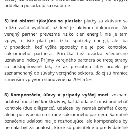
oddelia a posudzujú sa osobitne.
5) Iné oblasti týkajúce sa platieb
: platby za aktívum sa
môžu začať vyplácať, až keď je aktívum dokončené. Ak
verejný partner prevezme riziko cien energií, nie je tam
vplyv, to isté platí pri riziku spotreby energií, ale iba
v prípadoch, keď výška spotreby nie je pod kontrolou
súkromného partnera. Príručka tiež uvádza všeobecne
uznávané indexy. Príjmy verejného partnera od tretej strany
sú odstupňované tak, že ak presiahnu 50% projekt je
zaznamenaný do súvahy verejného sektora, ďalej sú hranice
s menším vplyvom stanovené na 20% a 5%.
6) Kompenzácia, úľavy a prípady vyššej moci
: zoznam
udalostí musí byť konkluzívny, každá udalosť musí podliehať
kontrole (due dilligence), udalosti by nemali zahŕňať úkony
alebo pochybenia na strane súkromného partnera. Samotné
označenie udalosti nie je rozhodujúce, ale kompenzácia by
nemala byť za udalosti, ktoré sú poistiteľné a predvídateľné