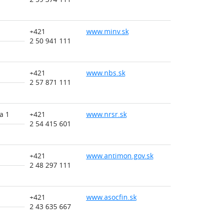
+421
www.minv.sk
2 50 941 111
+421
www.nbs.sk
2 57 871 111
a 1
+421
www.nrsr.sk
2 54 415 601
+421
www.antimon.gov.sk
2 48 297 111
+421
www.asocfin.sk
2 43 635 667