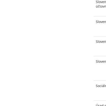
Sloven
účtovn
Slove
Sloven
Sloven
Sociál
Úrad 