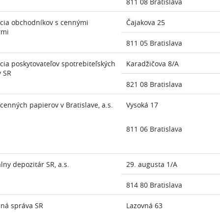
811 08 Bratislava
cia obchodníkov s cennými
Čajakova 25
rmi
811 05 Bratislava
cia poskytovateľov spotrebiteľských
Karadžičova 8/A
v SR
821 08 Bratislava
cenných papierov v Bratislave, a.s.
Vysoká 17
811 06 Bratislava
lny depozitár SR, a.s.
29. augusta 1/A
814 80 Bratislava
čná správa SR
Lazovná 63