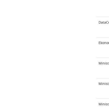
DataC
Ekonom
Minist
Minist
Minist