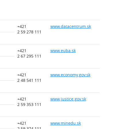
+421
www.datacentrum.sk
2 59 278 111
+421
www.euba.sk
2 67 295 111
+421
www.economy.gov.sk
2 48 541 111
+421
www.justice.gov.sk
2 59 353 111
+421
www.minedu.sk
2 59 374 111