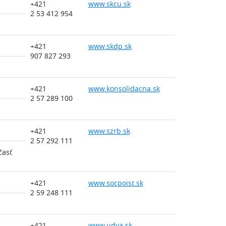
+421
www.skcu.sk
2 53 412 954
+421
www.skdp.sk
907 827 293
+421
www.konsolidacna.sk
2 57 289 100
+421
www.szrb.sk
2 57 292 111
časť
+421
www.socpoist.sk
2 59 248 111
+421
www.udva.sk