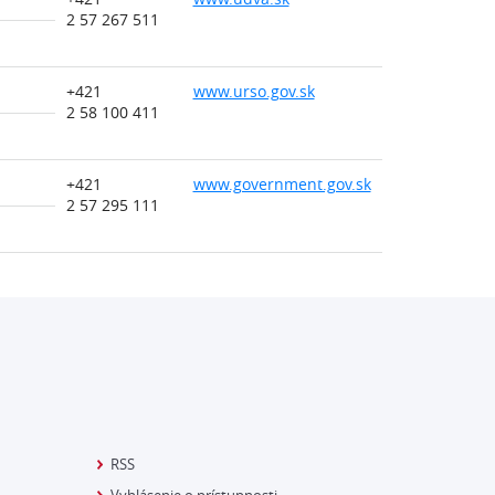
2 57 267 511
+421
www.urso.gov.sk
2 58 100 411
+421
www.government.gov.sk
2 57 295 111
RSS
Vyhlásenie o prístupnosti