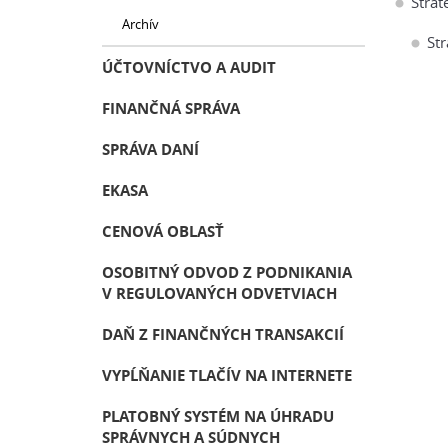
Strat
Archív
Str
ÚČTOVNÍCTVO A AUDIT
FINANČNÁ SPRÁVA
SPRÁVA DANÍ
EKASA
CENOVÁ OBLASŤ
OSOBITNÝ ODVOD Z PODNIKANIA
V REGULOVANÝCH ODVETVIACH
DAŇ Z FINANČNÝCH TRANSAKCIÍ
VYPĹŇANIE TLAČÍV NA INTERNETE
PLATOBNÝ SYSTÉM NA ÚHRADU
SPRÁVNYCH A SÚDNYCH