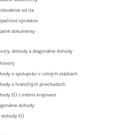
lobodenie od cla
zpečnosť výrobkov
tatné dokumenty
vory, dohody a diagonálne dohody
hovory
hody o spolupráci v colných otázkach
hody o hraničných priechodoch
hody EÚ s tretími krajinami
agonálne dohody
é dohody EÚ