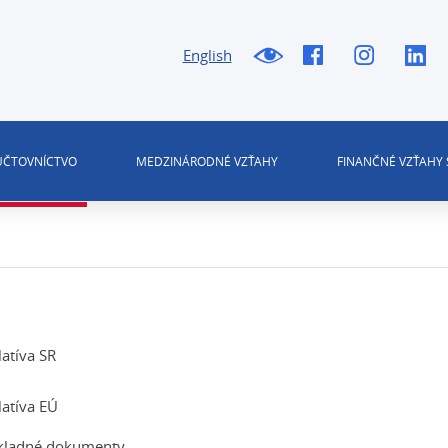
English
 ÚČTOVNÍCTVO
MEDZINÁRODNÉ VZŤAHY
FINANČNÉ VZŤAHY 
latíva SR
latíva EÚ
kladné dokumenty