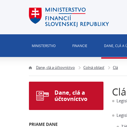
MINISTERSTVO
FINANCIE
DANE, CLÁ A
Dane, clá a účtovníctvo
Colná oblasť
Clá
Clá
Dane, clá a
účtovníctvo
Legis
Legis
PRIAME DANE
Zá