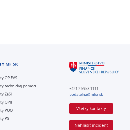
TY MF SR
kty OP EVS
ty technickej pomoci
+421 2 5958 1111
ty ZaSI
podatelna@mfsr.sk
ty OPII
Všetky kontakty
kty POO
ty PS
Nahlásiť incident