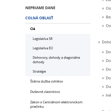
NEPRIAME DANE
Os
Be
COLNÁ OBLASŤ
Os
Clá
Legislatíva SR
Doho
Legislatíva EÚ
Do
Dohovory, dohody a diagonálne
Do
dohody
Do
Stratégie
Do
Štátna služba colníkov
Di
Duševné vlastníctvo
In
Zákon o Centrálnom elektronickom
priečinku