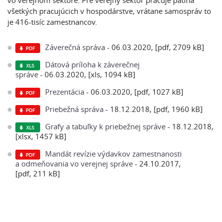
vo verejnom sektore. Pre verejný sektor pracuje pätina
všetkých pracujúcich v hospodárstve, vrátane samospráv to
je 416-tisíc zamestnancov.
Záverečná správa
- 06.03.2020, [pdf, 2709 kB]
Dátová príloha k záverečnej
správe
- 06.03.2020, [xls, 1094 kB]
Prezentácia
- 06.03.2020, [pdf, 1027 kB]
Priebežná správa
- 18.12.2018, [pdf, 1960 kB]
Grafy a tabuľky k priebežnej správe
- 18.12.2018,
[xlsx, 1457 kB]
Mandát revízie výdavkov zamestnanosti
a odmeňovania vo verejnej správe
- 24.10.2017,
[pdf, 211 kB]