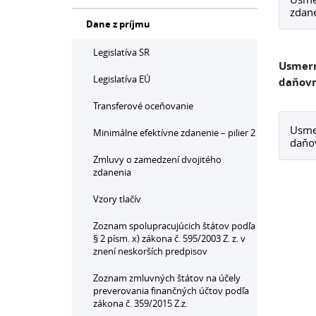
zdane
Dane z príjmu
Legislatíva SR
Usmern
Legislatíva EÚ
daňovn
Transferové oceňovanie
Usmer
Minimálne efektívne zdanenie – pilier 2
daňov
Zmluvy o zamedzení dvojitého
zdanenia
Vzory tlačív
Zoznam spolupracujúcich štátov podľa
§ 2 písm. x) zákona č. 595/2003 Z. z. v
znení neskorších predpisov
Zoznam zmluvných štátov na účely
preverovania finančných účtov podľa
zákona č. 359/2015 Z.z.