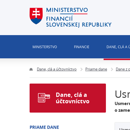
MINISTERSTVO
FINANCIE
DANE, CLÁ A
Dane, clá a účtovníctvo
Priame dane
Dane z 
Us
Dane, clá a
účtovníctvo
Usmern
o zame
PRIAME DANE
Usmer