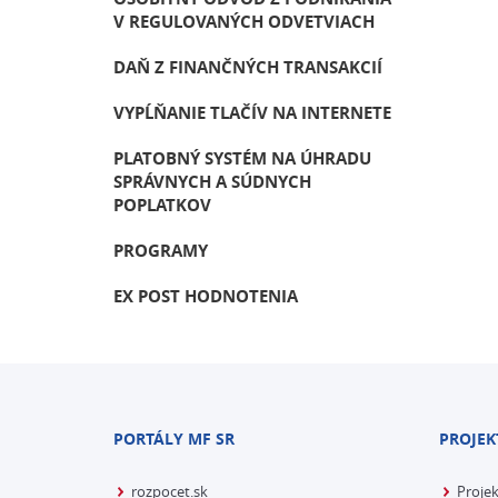
V REGULOVANÝCH ODVETVIACH
DAŇ Z FINANČNÝCH TRANSAKCIÍ
VYPĹŇANIE TLAČÍV NA INTERNETE
PLATOBNÝ SYSTÉM NA ÚHRADU
SPRÁVNYCH A SÚDNYCH
POPLATKOV
PROGRAMY
EX POST HODNOTENIA
PORTÁLY MF SR
PROJEK
rozpocet.sk
Proje