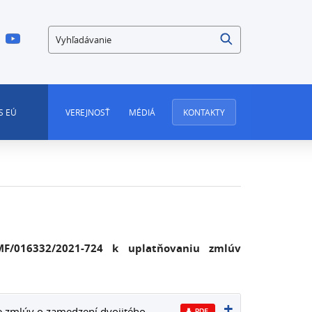
Vyhľadávanie
S EÚ
VEREJNOSŤ
MÉDIÁ
KONTAKTY
 MF/016332/2021-724 k uplatňovaniu zmlúv
ie zmlúv o zamedzení dvojitého