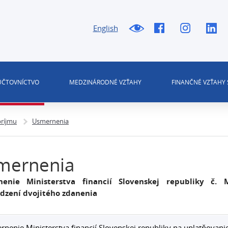
English
 ÚČTOVNÍCTVO
MEDZINÁRODNÉ VZŤAHY
FINANČNÉ VZŤAHY 
príjmu
Usmernenia
mernenia
enie Ministerstva financií Slovenskej republiky č.
dzení dvojitého zdanenia
nenie Ministerstva financií Slovenskej republiky na uplatňovan