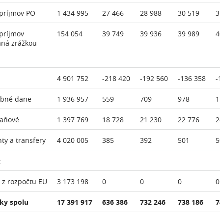
príjmov PO
1 434 995
27 466
28 988
30 519
3
príjmov
154 054
39 749
39 936
39 989
4
aná zrážkou
4 901 752
-218 420
-192 560
-136 358
-
ebné dane
1 936 957
559
709
978
1
daňové
1 397 769
18 728
21 230
22 776
2
nty a transfery
4 020 005
385
392
501
5
:
 z rozpočtu EU
3 173 198
0
0
0
0
ky spolu
17 391 917
636 386
732 246
738 186
7