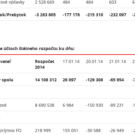
lové výdavky
2 528 669
484
484
603
6
ok/Prebytok
-3 283 605
-177 178
-215 310
-232 097
-
na účtoch štátneho rozpočtu ku dňu:
vateľ
Rozpočet
17.01.14
20.01.14
21.01.14
2
2014
 spolu
14 108 312
26 097
-129 308
-65 954
-
ové
8 690 538
6 984
-150 930
-89 231
-
:
príjmov FO
218 999
155 051
-30 588
-26 949
-