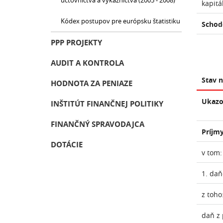
účtovníctva a výkazníctva (2005 - 2008)
kapitá
Kódex postupov pre európsku štatistiku
Schod
PPP PROJEKTY
AUDIT A KONTROLA
Stav 
HODNOTA ZA PENIAZE
Ukazo
INŠTITÚT FINANČNEJ POLITIKY
FINANČNÝ SPRAVODAJCA
Príjmy
DOTÁCIE
v tom:
1. daň
z toho
daň z 