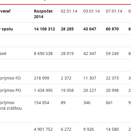
vateľ
Rozpočet
02.01.14
03.01.14
07.01.14
0
2014
 spolu
14 108 312
28 285
43 047
60 870
8
ové
8 690 538
28 019
42 347
59 249
8
:
príjmov FO
218 999
2 372
11 307
22 373
3
príjmov PO
1 434 995
19 058
20 227
20 998
2
príjmov
154 054
89
346
661
9
aná zrážkou
4 901 752
6 272
9 926
14 580
2