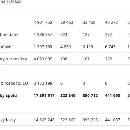
aná zrážkou
4 901 752
29 463
33 458
40 272
3
ebné dane
1 936 957
924
127
192
2
daňové
1 397 769
4 839
6 119
6 743
1
nty a transfery
4 020 005
138
161
162
3
:
 z rozpočtu EU
3 173 198
0
0
0
0
ky spolu
17 391 917
323 846
390 712
441 690
5
 výdavky
14 863 248
323 362
390 228
441 087
5