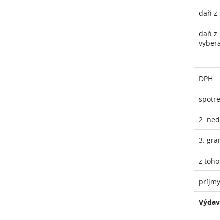
daň z 
daň z 
vyber
DPH
spotr
2. ne
3. gra
z toho
príjmy
Výdav