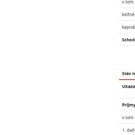
v tom:
bežné
kapitá
Schod
Stav 
Ukazo
Príjmy
v tom:
1. daň