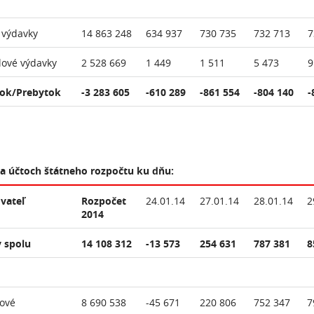
 výdavky
14 863 248
634 937
730 735
732 713
7
lové výdavky
2 528 669
1 449
1 511
5 473
9
ok/Prebytok
-3 283 605
-610 289
-861 554
-804 140
-
na účtoch štátneho rozpočtu ku dňu:
vateľ
Rozpočet
24.01.14
27.01.14
28.01.14
2
2014
 spolu
14 108 312
-13 573
254 631
787 381
8
ové
8 690 538
-45 671
220 806
752 347
7