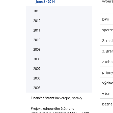
vyber
Január 2014
2013
DPH
2012
spotr
2011
2010
2. ne
2009
3. gra
2008
z toho
2007
príjmy
2006
Výdav
2005
v tom:
Finančná štatistika verejnej správy
bežné
Projekt Jednotného štátneho