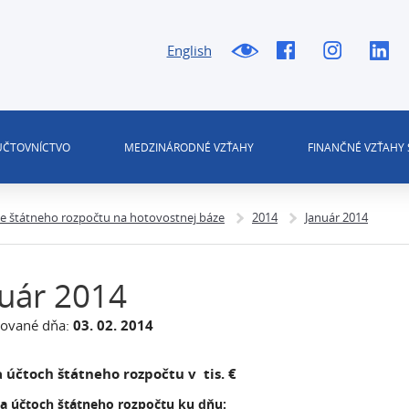
English
 ÚČTOVNÍCTVO
MEDZINÁRODNÉ VZŤAHY
FINANČNÉ VZŤAHY 
ie štátneho rozpočtu na hotovostnej báze
2014
Január 2014
uár 2014
zované dňa:
03. 02. 2014
 účtoch štátneho rozpočtu v tis. €
na účtoch štátneho rozpočtu ku dňu: