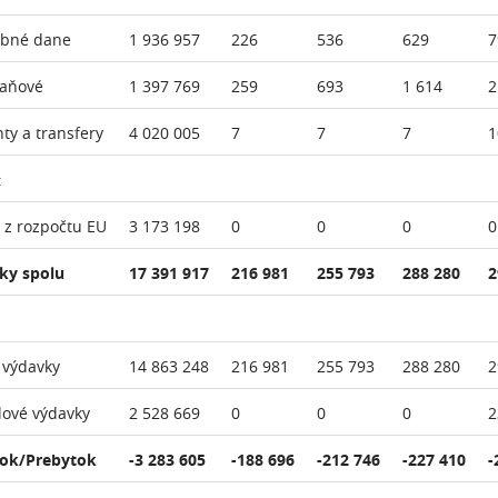
ebné dane
1 936 957
226
536
629
7
daňové
1 397 769
259
693
1 614
2
nty a transfery
4 020 005
7
7
7
1
:
 z rozpočtu EU
3 173 198
0
0
0
0
ky spolu
17 391 917
216 981
255 793
288 280
2
 výdavky
14 863 248
216 981
255 793
288 280
2
lové výdavky
2 528 669
0
0
0
2
ok/Prebytok
-3 283 605
-188 696
-212 746
-227 410
-