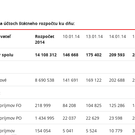
na účtoch štátneho rozpočtu ku dňu:
vateľ
Rozpočet
10.01.14
13.01.14
14.01.14
1
2014
 spolu
14 108 312
146 668
175 402
209 593
2
ové
8 690 538
141 691
169 122
202 688
2
:
príjmov FO
218 999
84 208
104 825
125 286
1
príjmov PO
1 434 995
22 037
22 629
23 598
2
príjmov
154 054
5 041
5 524
10 779
3