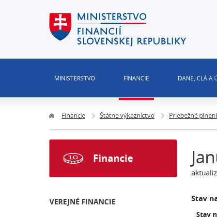
MINISTERSTVO
FINANCIE
DANE, CLÁ A
Financie
Štátne výkazníctvo
Priebežné plnen
Jan
Financie
aktuali
Stav na
VEREJNÉ FINANCIE
Stav 