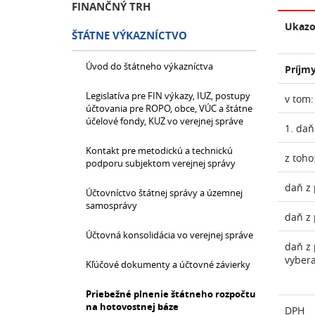
FINANČNÝ TRH
Ukazo
ŠTÁTNE VÝKAZNÍCTVO
Úvod do štátneho výkazníctva
Príjmy
Legislatíva pre FIN výkazy, IUZ, postupy
v tom:
účtovania pre ROPO, obce, VÚC a štátne
účelové fondy, KUZ vo verejnej správe
1. daň
Kontakt pre metodickú a technickú
z toho
podporu subjektom verejnej správy
daň z 
Účtovníctvo štátnej správy a územnej
samosprávy
daň z 
Účtovná konsolidácia vo verejnej správe
daň z 
vyber
Kľúčové dokumenty a účtovné závierky
Priebežné plnenie štátneho rozpočtu
na hotovostnej báze
DPH