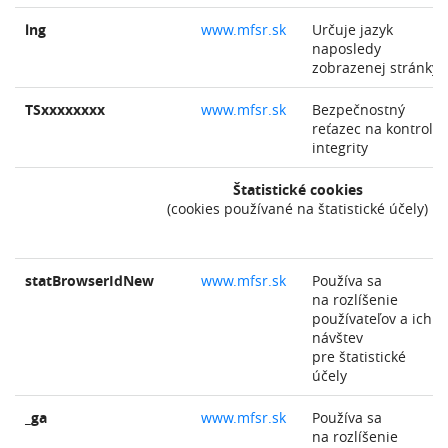
lng
www.mfsr.sk
Určuje jazyk
naposledy
zobrazenej stránky
TSxxxxxxxx
www.mfsr.sk
Bezpečnostný
reťazec na kontrolu
integrity
Štatistické cookies
(cookies používané na štatistické účely)
statBrowserIdNew
www.mfsr.sk
Používa sa
na rozlíšenie
používateľov a ich
návštev
pre štatistické
účely
_ga
www.mfsr.sk
Používa sa
na rozlíšenie