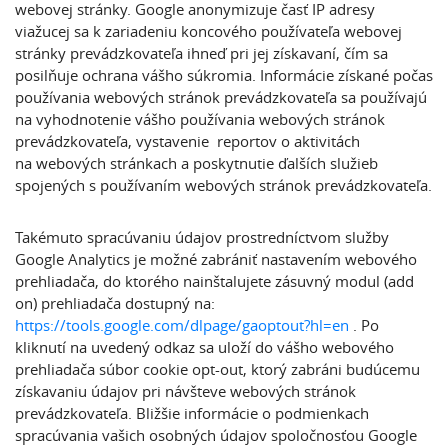
webovej stránky. Google anonymizuje časť IP adresy
viažucej sa k zariadeniu koncového používateľa webovej
stránky prevádzkovateľa ihneď pri jej získavaní, čím sa
posilňuje ochrana vášho súkromia. Informácie získané počas
používania webových stránok prevádzkovateľa sa používajú
na vyhodnotenie vášho používania webových stránok
prevádzkovateľa, vystavenie reportov o aktivitách
na webových stránkach a poskytnutie ďalších služieb
spojených s používaním webových stránok prevádzkovateľa.
Takémuto spracúvaniu údajov prostredníctvom služby
Google Analytics je možné zabrániť nastavením webového
prehliadača, do ktorého nainštalujete zásuvný modul (add
on) prehliadača dostupný na:
https://tools.google.com/dlpage/gaoptout?hl=en
. Po
kliknutí na uvedený odkaz sa uloží do vášho webového
prehliadača súbor cookie opt-out, ktorý zabráni budúcemu
získavaniu údajov pri návšteve webových stránok
prevádzkovateľa. Bližšie informácie o podmienkach
spracúvania vašich osobných údajov spoločnosťou Google