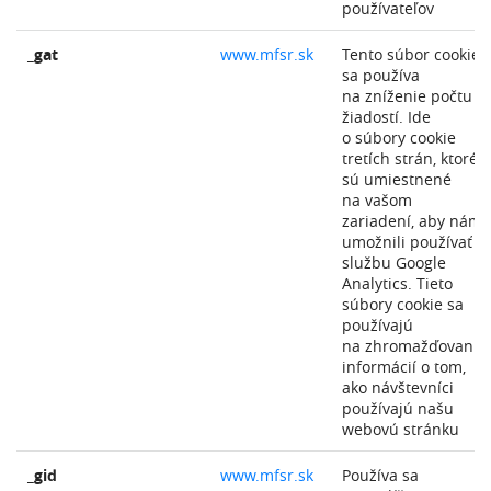
používateľov
_gat
www.mfsr.sk
Tento súbor cookie
sa používa
na zníženie počtu
žiadostí. Ide
o súbory cookie
tretích strán, ktoré
sú umiestnené
na vašom
zariadení, aby nám
umožnili používať
službu Google
Analytics. Tieto
súbory cookie sa
používajú
na zhromažďovanie
informácií o tom,
ako návštevníci
používajú našu
webovú stránku
_gid
www.mfsr.sk
Používa sa