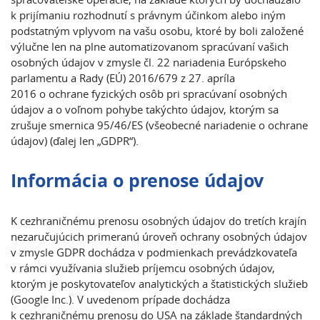
k prijímaniu rozhodnutí s právnym účinkom alebo iným
podstatným vplyvom na vašu osobu, ktoré by boli založené
výlučne len na plne automatizovanom spracúvaní vašich
osobných údajov v zmysle čl. 22 nariadenia Európskeho
parlamentu a Rady (EÚ) 2016/679 z 27. apríla
2016 o ochrane fyzických osôb pri spracúvaní osobných
údajov a o voľnom pohybe takýchto údajov, ktorým sa
zrušuje smernica 95/46/ES (všeobecné nariadenie o ochrane
údajov) (ďalej len „GDPR“).
Informácia o prenose údajov
K cezhraničnému prenosu osobných údajov do tretích krajín
nezaručujúcich primeranú úroveň ochrany osobných údajov
v zmysle GDPR dochádza v podmienkach prevádzkovateľa
v rámci využívania služieb príjemcu osobných údajov,
ktorým je poskytovateľov analytických a štatistických služieb
(Google Inc.). V uvedenom prípade dochádza
k cezhraničnému prenosu do USA na základe štandardných