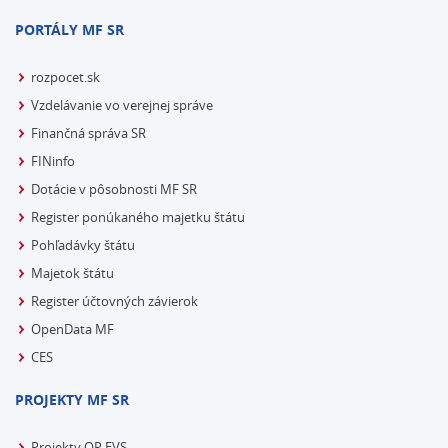
PORTÁLY MF SR
rozpocet.sk
Vzdelávanie vo verejnej správe
Finančná správa SR
FINinfo
Dotácie v pôsobnosti MF SR
Register ponúkaného majetku štátu
Pohľadávky štátu
Majetok štátu
Register účtovných závierok
OpenData MF
CES
PROJEKTY MF SR
Projekty OP EVS