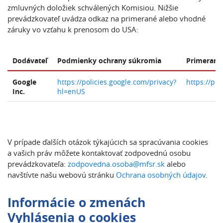
zmluvných doložiek schválených Komisiou. Nižšie
prevádzkovateľ uvádza odkaz na primerané alebo vhodné
záruky vo vzťahu k prenosom do USA:
Dodávateľ
Podmienky ochrany súkromia
Primerané 
Google
https://policies.google.com/privacy?
https://pr
Inc.
hl=enUS
V prípade ďalších otázok týkajúcich sa spracúvania cookies
a vašich práv môžete kontaktovať zodpovednú osobu
prevádzkovateľa:
zodpovedna.osoba@mfsr.sk
alebo
navštívte našu webovú stránku
Ochrana osobných údajov
.
Informácie o zmenách
Vyhlásenia o cookies