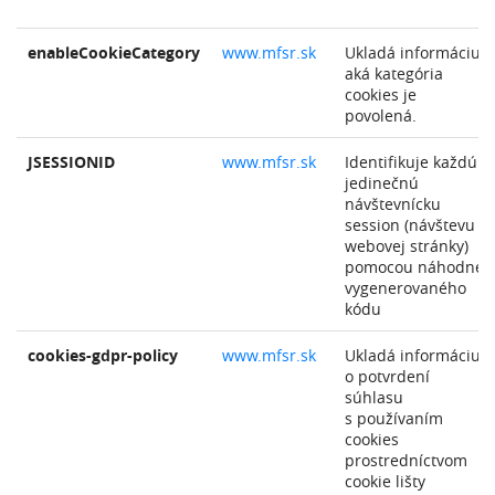
enableCookieCategory
www.mfsr.sk
Ukladá informáciu
aká kategória
cookies je
povolená.
JSESSIONID
www.mfsr.sk
Identifikuje každú
jedinečnú
návštevnícku
session (návštevu
webovej stránky)
pomocou náhodne
vygenerovaného
kódu
cookies-gdpr-policy
www.mfsr.sk
Ukladá informáciu
o potvrdení
súhlasu
s používaním
cookies
prostredníctvom
cookie lišty