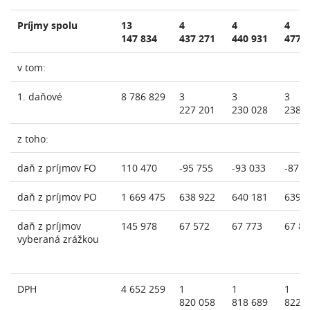
Príjmy spolu
13
4
4
4
147 834
437 271
440 931
477 
v tom:
1. daňové
8 786 829
3
3
3
227 201
230 028
238 
z toho:
daň z príjmov FO
110 470
-95 755
-93 033
-87 7
daň z príjmov PO
1 669 475
638 922
640 181
639 
daň z príjmov
145 978
67 572
67 773
67 85
vyberaná zrážkou
DPH
4 652 259
1
1
1
820 058
818 689
822 