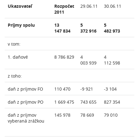
Ukazovateľ
Rozpočet
29.06.11
30.06.11
2011
Príjmy spolu
13
5
5
147 834
372 916
482 973
v tom:
1. daňové
8 786 829
4
4
003 939
112 598
z toho:
daň z príjmov FO
110 470
-9 921
-3 104
daň z príjmov PO
1 669 475
743 655
827 354
daň z príjmov
145 978
78 669
79 010
vyberaná zrážkou