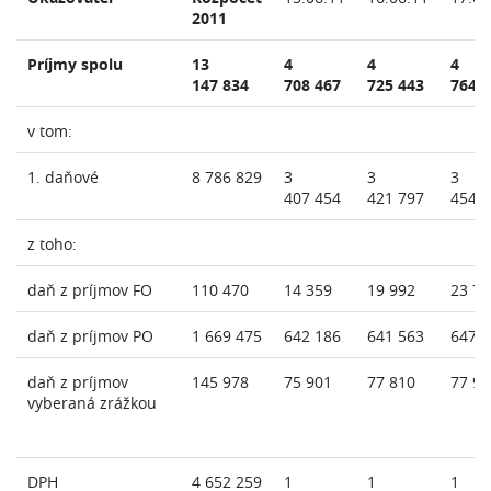
2011
Príjmy spolu
13
4
4
4
147 834
708 467
725 443
764 
v tom:
1. daňové
8 786 829
3
3
3
407 454
421 797
454 
z toho:
daň z príjmov FO
110 470
14 359
19 992
23 73
daň z príjmov PO
1 669 475
642 186
641 563
647 
daň z príjmov
145 978
75 901
77 810
77 91
vyberaná zrážkou
DPH
4 652 259
1
1
1