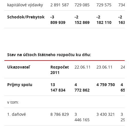
kapitálové výdavky
2 891 587
729 085
729 575
734 
Schodok/Prebytok
-3
-2
-2
-2
809 939
152 869
182 110
163 
Stav na účtoch štátneho rozpočtu ku dňu:
Ukazovateľ
Rozpočet
22.06.11
23.06.11
24.0
2011
Príjmy spolu
13
4
4 759 750
4
147 834
772 862
650
v tom:
1. daňové
8 786 829
3
3 430 321
3
446 165
297