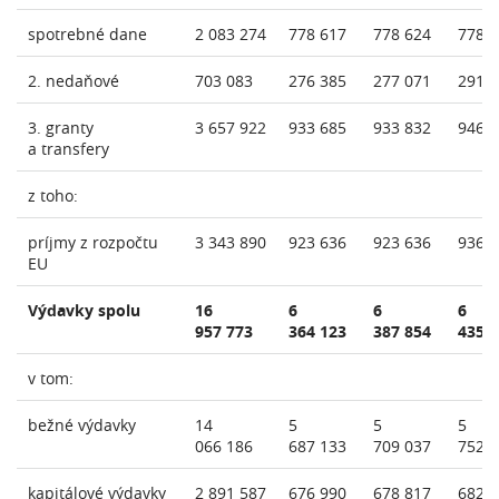
spotrebné dane
2 083 274
778 617
778 624
778 
2. nedaňové
703 083
276 385
277 071
291 
3. granty
3 657 922
933 685
933 832
946 
a transfery
z toho:
príjmy z rozpočtu
3 343 890
923 636
923 636
936 
EU
Výdavky spolu
16
6
6
6
957 773
364 123
387 854
435 
v tom:
bežné výdavky
14
5
5
5
066 186
687 133
709 037
752 
kapitálové výdavky
2 891 587
676 990
678 817
682 