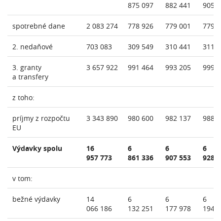
875 097
882 441
905 
spotrebné dane
2 083 274
778 926
779 001
779 
2. nedaňové
703 083
309 549
310 441
311 
3. granty
3 657 922
991 464
993 205
999 
a transfery
z toho:
príjmy z rozpočtu
3 343 890
980 600
982 137
988 
EU
Výdavky spolu
16
6
6
6
957 773
861 336
907 553
928 
v tom:
bežné výdavky
14
6
6
6
066 186
132 251
177 978
194 