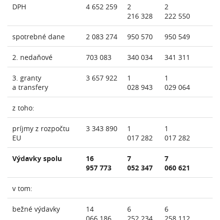
DPH
4 652 259
2
2
216 328
222 550
spotrebné dane
2 083 274
950 570
950 549
2. nedaňové
703 083
340 034
341 311
3. granty
3 657 922
1
1
a transfery
028 943
029 064
z toho:
príjmy z rozpočtu
3 343 890
1
1
EU
017 282
017 282
Výdavky spolu
16
7
7
957 773
052 347
060 621
v tom:
bežné výdavky
14
6
6
066 186
252 234
258 112