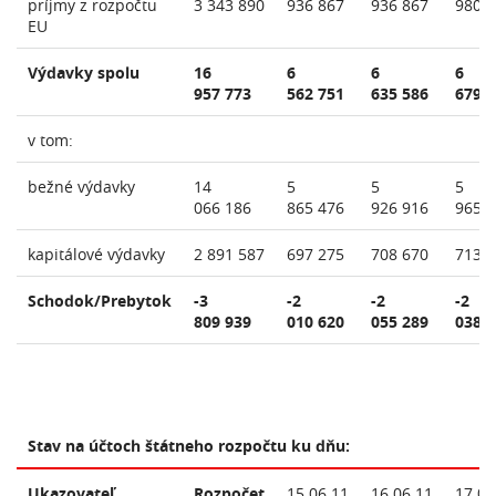
príjmy z rozpočtu
3 343 890
936 867
936 867
980 
EU
Výdavky spolu
16
6
6
6
957 773
562 751
635 586
679 
v tom:
bežné výdavky
14
5
5
5
066 186
865 476
926 916
965 
kapitálové výdavky
2 891 587
697 275
708 670
713 
Schodok/Prebytok
-3
-2
-2
-2
809 939
010 620
055 289
038 
Stav na účtoch štátneho rozpočtu ku dňu:
Ukazovateľ
Rozpočet
15.06.11
16.06.11
17.06