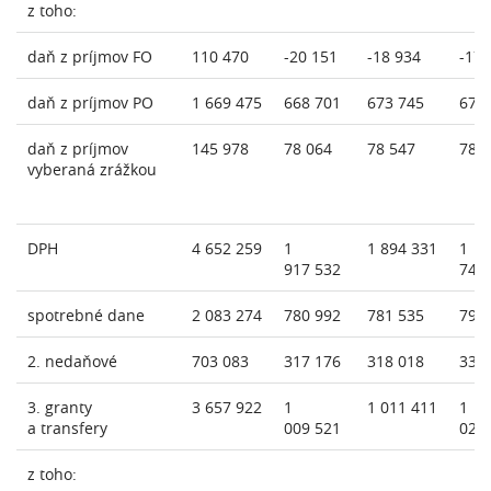
z toho:
daň z príjmov FO
110 470
-20 151
-18 934
-17 
daň z príjmov PO
1 669 475
668 701
673 745
672
daň z príjmov
145 978
78 064
78 547
78 
vyberaná zrážkou
DPH
4 652 259
1
1 894 331
1
917 532
745
spotrebné dane
2 083 274
780 992
781 535
797
2. nedaňové
703 083
317 176
318 018
332
3. granty
3 657 922
1
1 011 411
1
a transfery
009 521
020
z toho: