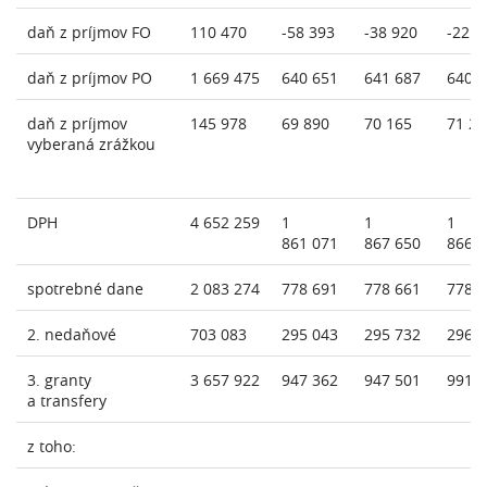
daň z príjmov FO
110 470
-58 393
-38 920
-22 2
daň z príjmov PO
1 669 475
640 651
641 687
640 
daň z príjmov
145 978
69 890
70 165
71 21
vyberaná zrážkou
DPH
4 652 259
1
1
1
861 071
867 650
866 
spotrebné dane
2 083 274
778 691
778 661
778 
2. nedaňové
703 083
295 043
295 732
296 
3. granty
3 657 922
947 362
947 501
991 
a transfery
z toho: