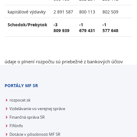
kapitálové výdavky
2 891 587
800 113
802 509
Schodok/Prebytok
-3
-1
-1
809 939
679 431
577 648
údaje o plnení rozpočtu sú priebežné z bankových účtov
PORTÁLY MF SR
rozpocet.sk
Vzdelávanie vo verejnej správe
Finančná správa SR
FINinfo
Dotácie v pôsobnosti MF SR