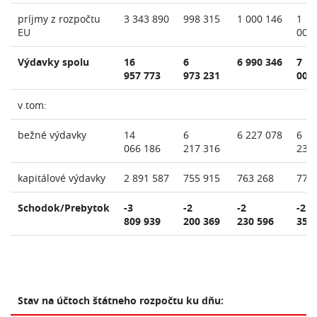
príjmy z rozpočtu
3 343 890
998 315
1 000 146
1
EU
009
Výdavky spolu
16
6
6 990 346
7
957 773
973 231
009
v tom:
bežné výdavky
14
6
6 227 078
6
066 186
217 316
235
kapitálové výdavky
2 891 587
755 915
763 268
774
Schodok/Prebytok
-3
-2
-2
-2
809 939
200 369
230 596
359
Stav na účtoch štátneho rozpočtu ku dňu: