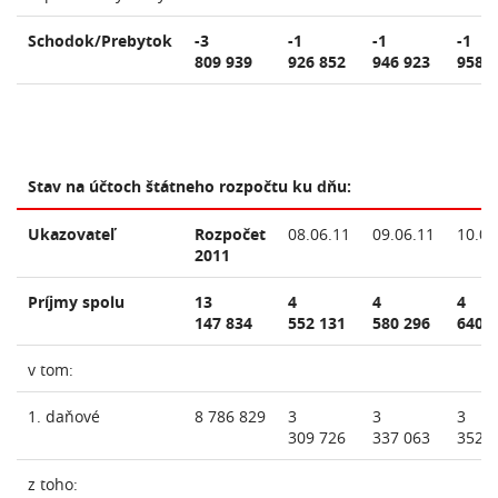
Schodok/Prebytok
-3
-1
-1
-1
809 939
926 852
946 923
958 
Stav na účtoch štátneho rozpočtu ku dňu:
Ukazovateľ
Rozpočet
08.06.11
09.06.11
10.06
2011
Príjmy spolu
13
4
4
4
147 834
552 131
580 296
640 
v tom:
1. daňové
8 786 829
3
3
3
309 726
337 063
352 
z toho: