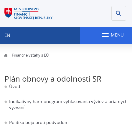
MENU
EN
Finančné vzťahy s EÚ
Plán obnovy a odolnosti SR
Úvod
Indikatívny harmonogram vyhlasovania výziev a priamych
vyzvaní
Politika boja proti podvodom