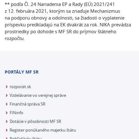
** podľa Čl. 24 Nariadenia EP a Rady (EÚ) 2021/241
z 12. februára 2021, ktorým sa zriaďuje Mechanizmus
na podporu obnovy a odolnosti, sa žiadosti o vyplatenie
príspevku predkladajú na EK dvakrát za rok. NIKA prevádza
prostriedky po dohode s MF SR do príjmov štátneho
rozpočtu.
PORTÁLY MF SR
rozpocet.sk
Vzdelávanie vo verejnej správe
Finančná správa SR
FINinfo
Dotácie v pôsobnosti MF SR
Register ponúkaného majetku štátu
Pohľadávky štátu