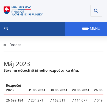
MENU
EN
Financie
Máj 2023
Stav na účtoch štátneho rozpočtu ku dňu:
Rozpočet
2023
31.05.2023
30.05.2023
29.05.2023
26.05.2
26 699 184
7 234 271
7 162 311
7 114 077
7 049 6