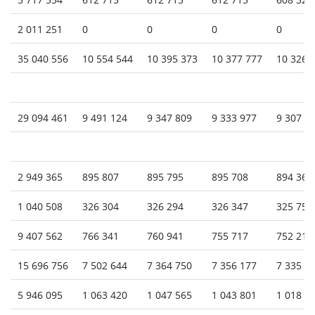
2 011 251
0
0
0
0
35 040 556
10 554 544
10 395 373
10 377 777
10 326 
29 094 461
9 491 124
9 347 809
9 333 977
9 307 5
2 949 365
895 807
895 795
895 708
894 362
1 040 508
326 304
326 294
326 347
325 754
9 407 562
766 341
760 941
755 717
752 219
15 696 756
7 502 644
7 364 750
7 356 177
7 335 1
5 946 095
1 063 420
1 047 565
1 043 801
1 018 6