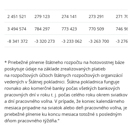
2 451 521
279 123
274 141
273 291
271 707
3 494 574
784 297
773 423
770 509
746 989
-8 341 372
-3 320 273
-3 233 062
-3 263 700
-3 276 
* Priebežné plnenie štátneho rozpočtu na hotovostnej báze
poskytuje údaje na základe zrealizovaných platieb
na rozpočtových účtoch štátnych rozpočtových organizácií
vedených v Štátnej pokladnici. Štátna pokladnica funguje
rovnako ako komerčné banky počas všetkých bankových
pracovných dní v roku t. j. počas celého roku okrem sviatkov
a dní pracovného voľna. V prípade, že koniec kalendárneho
mesiaca pripadne na sviatok alebo deň pracovného voľna, je
priebežné plnenie ku koncu mesiaca totožné s posledným
dňom pracovného týždňa.“