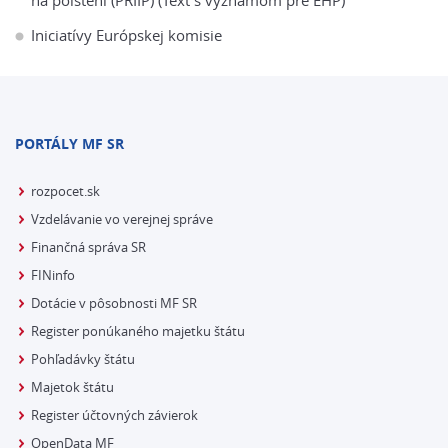
na poistení (PRIIP) (Text s významom pre EHP)
Iniciatívy Európskej komisie
PORTÁLY MF SR
rozpocet.sk
Vzdelávanie vo verejnej správe
Finančná správa SR
FINinfo
Dotácie v pôsobnosti MF SR
Register ponúkaného majetku štátu
Pohľadávky štátu
Majetok štátu
Register účtovných závierok
OpenData MF