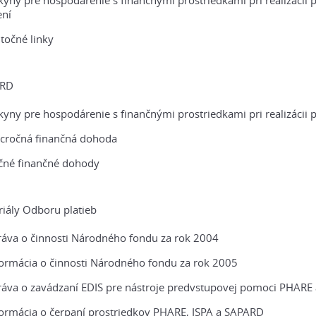
kyny pre hospodárenie s finančnými prostriedkami pri realizác
ení
točné linky
RD
kyny pre hospodárenie s finančnými prostriedkami pri realizáci
acročná finančná dohoda
čné finančné dohody
iály Odboru platieb
ráva o činnosti Národného fondu za rok 2004
formácia o činnosti Národného fondu za rok 2005
ráva o zavádzaní EDIS pre nástroje predvstupovej pomoci PHARE 
formácia o čerpaní prostriedkov PHARE, ISPA a SAPARD