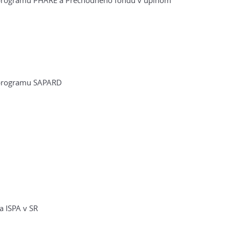
ii programu PHARE a Prechodného fondu v úplnom
i programu SAPARD
a ISPA v SR