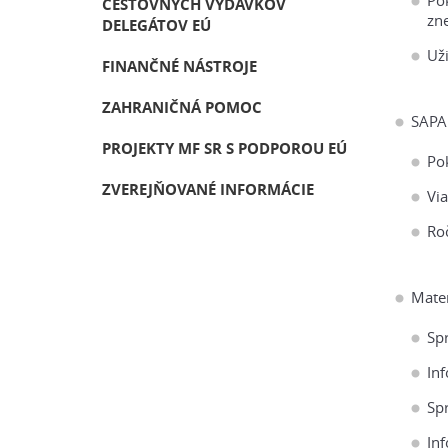
Po
CESTOVNÝCH VÝDAVKOV
zn
DELEGÁTOV EÚ
Uži
FINANČNÉ NÁSTROJE
ZAHRANIČNÁ POMOC
SAPA
PROJEKTY MF SR S PODPOROU EÚ
Po
ZVEREJŇOVANÉ INFORMÁCIE
Vi
Ro
Mater
Sp
In
Sp
In