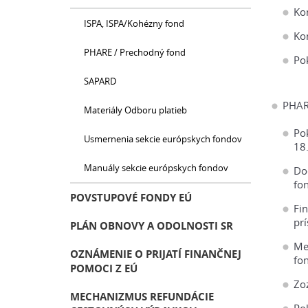
Ko
ISPA, ISPA/Kohézny fond
Ko
PHARE / Prechodný fond
Pok
SAPARD
PHAR
Materiály Odboru platieb
Po
Usmernenia sekcie európskych fondov
18
Manuály sekcie európskych fondov
Do
fo
POVSTUPOVÉ FONDY EÚ
Fi
pr
PLÁN OBNOVY A ODOLNOSTI SR
Me
OZNÁMENIE O PRIJATÍ FINANČNEJ
fo
POMOCI Z EÚ
Zo
MECHANIZMUS REFUNDÁCIE