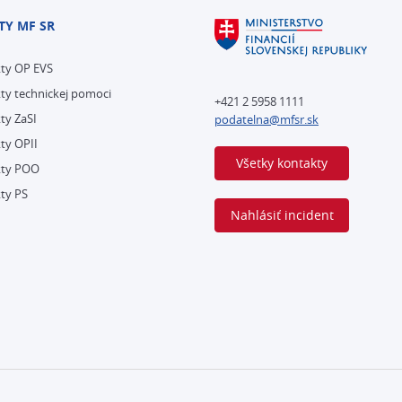
TY MF SR
kty OP EVS
ty technickej pomoci
+421 2 5958 1111
ty ZaSI
podatelna@mfsr.sk
ty OPII
Všetky kontakty
kty POO
ty PS
Nahlásiť incident