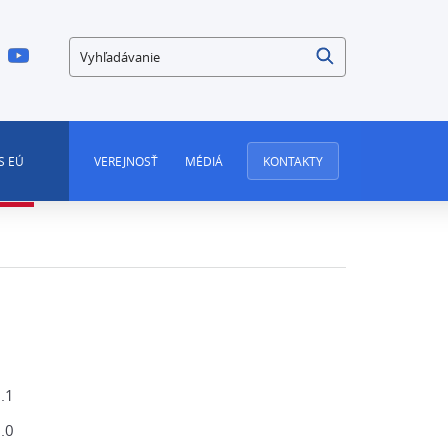
Vyhľadávanie
S EÚ
VEREJNOSŤ
MÉDIÁ
KONTAKTY
.1
.0