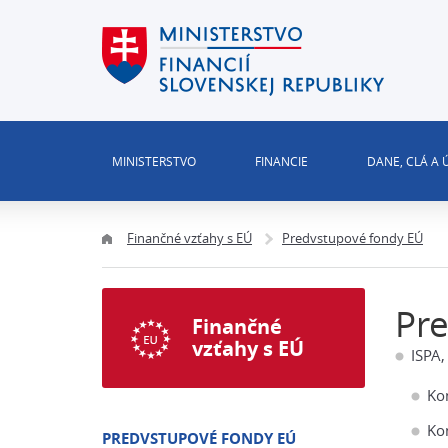
MINISTERSTVO
FINANCIE
DANE, CLÁ A
Finančné vzťahy s EÚ
Predvstupové fondy EÚ
Pr
Finančné
vzťahy s EÚ
ISPA,
Ko
Ko
PREDVSTUPOVÉ FONDY EÚ