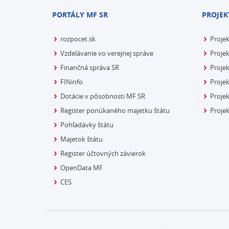
PORTÁLY MF SR
PROJEK
rozpocet.sk
Proje
Vzdelávanie vo verejnej správe
Projek
Finančná správa SR
Projek
FINinfo
Projek
Dotácie v pôsobnosti MF SR
Proje
Register ponúkaného majetku štátu
Projek
Pohľadávky štátu
Majetok štátu
Register účtovných závierok
OpenData MF
CES