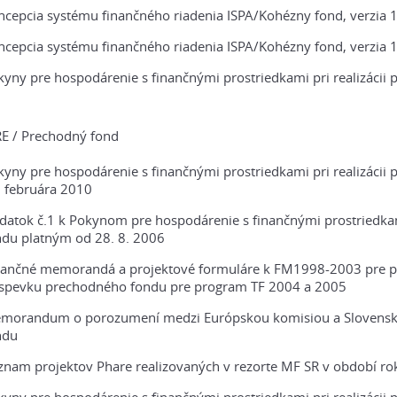
ncepcia systému finančného riadenia ISPA/Kohézny fond, verzia 1
ncepcia systému finančného riadenia ISPA/Kohézny fond, verzia 1
yny pre hospodárenie s finančnými prostriedkami pri realizácii
E / Prechodný fond
kyny pre hospodárenie s finančnými prostriedkami pri realizáci
. februára 2010
datok č.1 k Pokynom pre hospodárenie s finančnými prostriedka
ndu platným od 28. 8. 2006
nančné memorandá a projektové formuláre k FM1998-2003 pre 
íspevku prechodného fondu pre program TF 2004 a 2005
morandum o porozumení medzi Európskou komisiou a Slovensko
ndu
znam projektov Phare realizovaných v rezorte MF SR v období ro