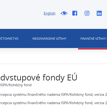
English
 ÚČTOVNÍCTVO
MEDZINÁRODNÉ VZŤAHY
FINANČNÉ VZŤAHY 
edvstupové fondy EÚ
 ISPA/Kohézny fond
ncepcia systému finančného riadenia ISPA/Kohézny fond, verzia 2
ncepcia systému finančného riadenia ISPA/Kohézny fond, verzia 2