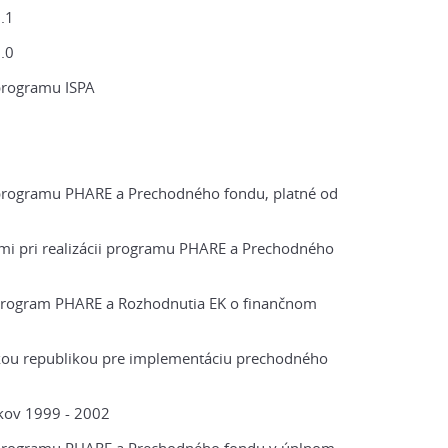
.1
.0
 programu ISPA
i programu PHARE a Prechodného fondu, platné od
mi pri realizácii programu PHARE a Prechodného
program PHARE a Rozhodnutia EK o finančnom
u republikou pre implementáciu prechodného
kov 1999 - 2002