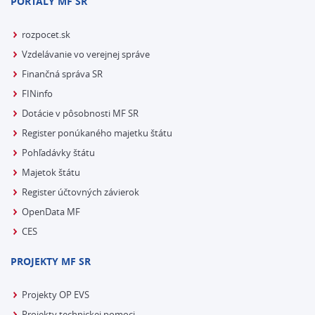
PORTÁLY MF SR
rozpocet.sk
Vzdelávanie vo verejnej správe
Finančná správa SR
FINinfo
Dotácie v pôsobnosti MF SR
Register ponúkaného majetku štátu
Pohľadávky štátu
Majetok štátu
Register účtovných závierok
OpenData MF
CES
PROJEKTY MF SR
Projekty OP EVS
Projekty technickej pomoci