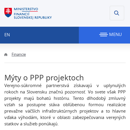
MENU
EN
Financie
Mýty o PPP projektoch
Verejno-súkromné partnerstvá získavajú v uplynulých
rokoch na Slovensku značnú pozornosť. Vo svete však PPP
projekty majú bohatú históriu. Tento dlhodobý zmluvný
vzťah sa postupne stáva obľúbenou formou realizácie
prevažne väčších infraštruktúrnych projektov a to hlavne
vďaka výhodám, ktoré v oblasti zabezpečovania verejných
statkov a služieb ponúkajú.