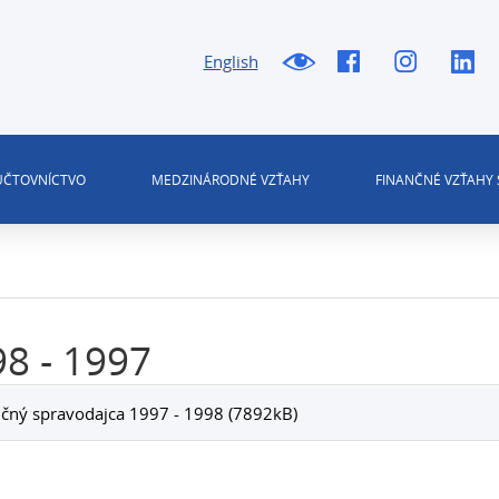
English
 ÚČTOVNÍCTVO
MEDZINÁRODNÉ VZŤAHY
FINANČNÉ VZŤAHY 
8 - 1997
čný spravodajca 1997 - 1998 (7892kB)