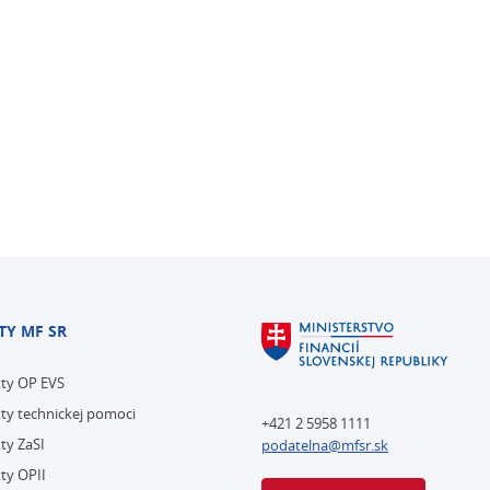
TY MF SR
kty OP EVS
ty technickej pomoci
+421 2 5958 1111
ty ZaSI
podatelna@mfsr.sk
ty OPII