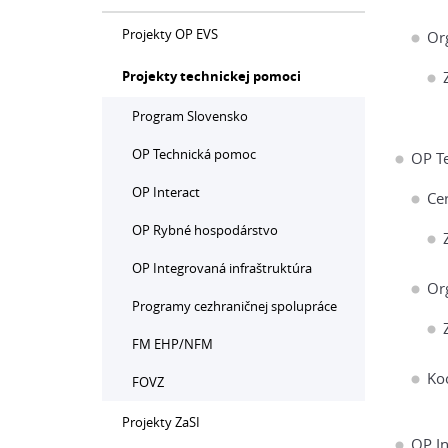
Projekty OP EVS
Or
Projekty technickej pomoci
Program Slovensko
OP Technická pomoc
OP T
OP Interact
Cer
OP Rybné hospodárstvo
OP Integrovaná infraštruktúra
Or
Programy cezhraničnej spolupráce
FM EHP/NFM
Ko
FOVZ
Projekty ZaSI
OP In