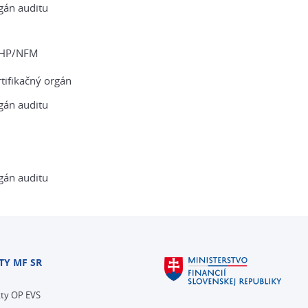
gán auditu
HP/NFM
tifikačný orgán
gán auditu
Z
gán auditu
TY MF SR
kty OP EVS