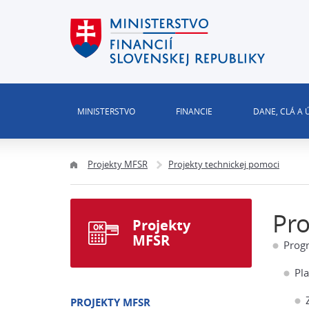
MINISTERSTVO
FINANCIE
DANE, CLÁ A
Projekty MFSR
Projekty technickej pomoci
Pro
Projekty
MFSR
Prog
Pl
PROJEKTY MFSR