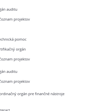
gán auditu
Zoznam projektov
echnická pomoc
tifikačný orgán
Zoznam projektov
gán auditu
Zoznam projektov
ordinačný orgán pre finančné nástroje
teract