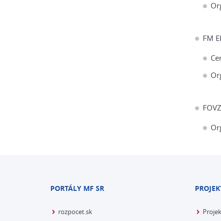
Or
FM E
Cer
Or
FOV
Or
PORTÁLY MF SR
PROJEK
rozpocet.sk
Proje