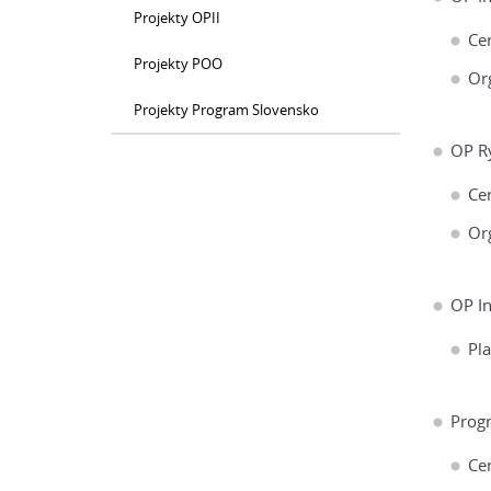
Projekty OPII
Cer
Projekty POO
Or
Projekty Program Slovensko
OP R
Cer
Or
OP In
Pl
Progr
Cer