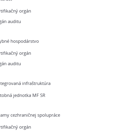
tifikačný orgán
gán auditu
ybné hospodárstvo
tifikačný orgán
gán auditu
tegrovaná infraštruktúra
atobná jednotka MF SR
amy cezhraničnej spolupráce
tifikačný orgán