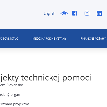
English
 ÚČTOVNÍCTVO
MEDZINÁRODNÉ VZŤAHY
FINANČNÉ VZŤAHY 
jekty technickej pomoci
ram Slovensko
atobný orgán
Zoznam projektov