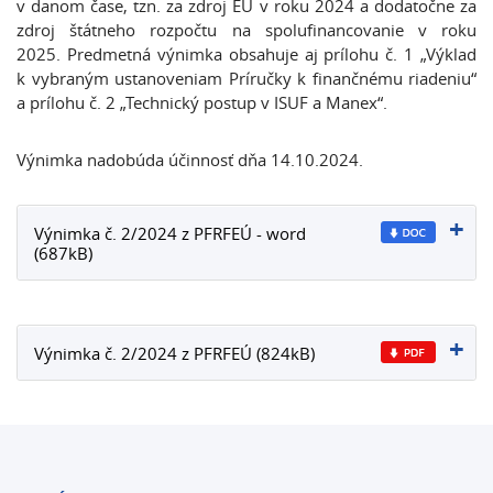
v danom čase, tzn. za zdroj EÚ v roku 2024 a dodatočne za
zdroj štátneho rozpočtu na spolufinancovanie v roku
2025. Predmetná výnimka obsahuje aj prílohu č. 1 „Výklad
k vybraným ustanoveniam Príručky k finančnému riadeniu“
a prílohu č. 2 „Technický postup v ISUF a Manex“.
Výnimka nadobúda účinnosť dňa 14.10.2024.
Výnimka č. 2/2024 z PFRFEÚ - word
(687kB)
Výnimka č. 2/2024 z PFRFEÚ (824kB)