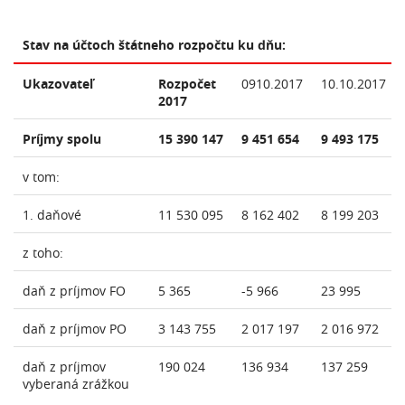
Stav na účtoch štátneho rozpočtu ku dňu:
Ukazovateľ
Rozpočet
0910.2017
10.10.2017
2017
Príjmy spolu
15 390 147
9 451 654
9 493 175
v tom:
1. daňové
11 530 095
8 162 402
8 199 203
z toho:
daň z príjmov FO
5 365
-5 966
23 995
daň z príjmov PO
3 143 755
2 017 197
2 016 972
daň z príjmov
190 024
136 934
137 259
vyberaná zrážkou