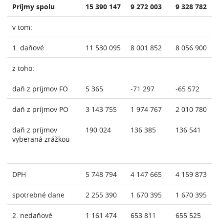
Príjmy spolu
15 390 147
9 272 003
9 328 782
v tom:
1. daňové
11 530 095
8 001 852
8 056 900
z toho:
daň z príjmov FO
5 365
-71 297
-65 572
daň z príjmov PO
3 143 755
1 974 767
2 010 780
daň z príjmov
190 024
136 385
136 541
vyberaná zrážkou
DPH
5 748 794
4 147 665
4 159 873
spotrebné dane
2 255 390
1 670 395
1 670 395
2. nedaňové
1 161 474
653 811
655 525