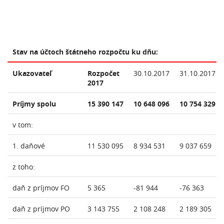
Stav na účtoch štátneho rozpočtu ku dňu:
Ukazovateľ
Rozpočet
30.10.2017
31.10.2017
2017
Príjmy spolu
15 390 147
10 648 096
10 754 329
v tom:
1. daňové
11 530 095
8 934 531
9 037 659
z toho:
daň z príjmov FO
5 365
-81 944
-76 363
daň z príjmov PO
3 143 755
2 108 248
2 189 305