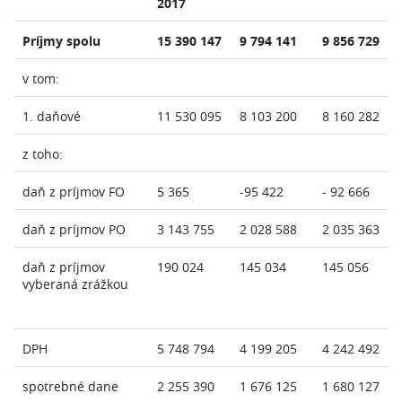
2017
Príjmy spolu
15 390 147
9 794 141
9 856 729
v tom:
1. daňové
11 530 095
8 103 200
8 160 282
z toho:
daň z príjmov FO
5 365
-95 422
- 92 666
daň z príjmov PO
3 143 755
2 028 588
2 035 363
daň z príjmov
190 024
145 034
145 056
vyberaná zrážkou
DPH
5 748 794
4 199 205
4 242 492
spotrebné dane
2 255 390
1 676 125
1 680 127