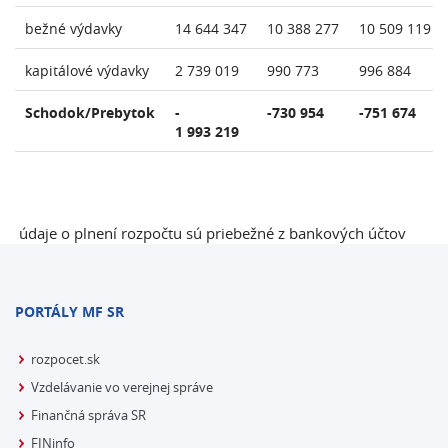
bežné výdavky
14 644 347
10 388 277
10 509 119
kapitálové výdavky
2 739 019
990 773
996 884
Schodok/Prebytok
-
-730 954
-751 674
1 993 219
údaje o plnení rozpočtu sú priebežné z bankových účtov
PORTÁLY MF SR
rozpocet.sk
Vzdelávanie vo verejnej správe
Finančná správa SR
FINinfo