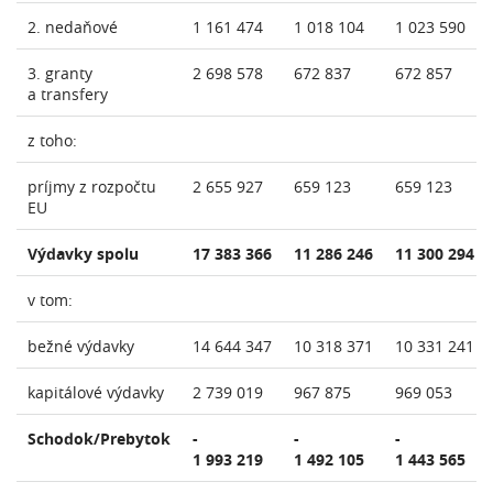
2. nedaňové
1 161 474
1 018 104
1 023 590
3. granty
2 698 578
672 837
672 857
a transfery
z toho:
príjmy z rozpočtu
2 655 927
659 123
659 123
EU
Výdavky spolu
17 383 366
11 286 246
11 300 294
v tom:
bežné výdavky
14 644 347
10 318 371
10 331 241
kapitálové výdavky
2 739 019
967 875
969 053
Schodok/Prebytok
-
-
-
1 993 219
1 492 105
1 443 565