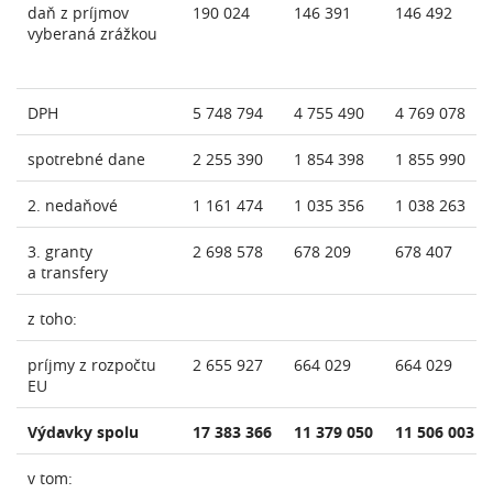
daň z príjmov
190 024
146 391
146 492
vyberaná zrážkou
DPH
5 748 794
4 755 490
4 769 078
spotrebné dane
2 255 390
1 854 398
1 855 990
2. nedaňové
1 161 474
1 035 356
1 038 263
3. granty
2 698 578
678 209
678 407
a transfery
z toho:
príjmy z rozpočtu
2 655 927
664 029
664 029
EU
Výdavky spolu
17 383 366
11 379 050
11 506 003
v tom: