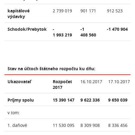
kapitálové
2 739 019
901 171
912 523
výdavky
Schodok/Prebytok
-
-1
-1 470 904
1 993 219
408 560
Stav na účtoch štátneho rozpočtu ku dňu:
Ukazovateľ
Rozpočet
16.10.2017
17.10.2017
2017
Príjmy spolu
15 390 147
9 622 336
9 650 039
v tom:
1. daňové
11 530 095
8 309 908
8 336 456