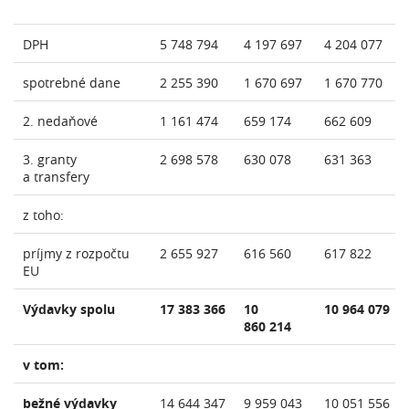
DPH
5 748 794
4 197 697
4 204 077
spotrebné dane
2 255 390
1 670 697
1 670 770
2. nedaňové
1 161 474
659 174
662 609
3. granty
2 698 578
630 078
631 363
a transfery
z toho:
príjmy z rozpočtu
2 655 927
616 560
617 822
EU
Výdavky spolu
17 383 366
10
10 964 079
860 214
v tom:
bežné výdavky
14 644 347
9 959 043
10 051 556