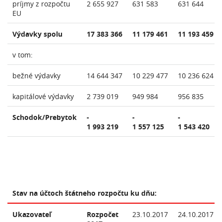
príjmy z rozpočtu
2 655 927
631 583
631 644
EU
Výdavky spolu
17 383 366
11 179 461
11 193 459
v tom:
bežné výdavky
14 644 347
10 229 477
10 236 624
kapitálové výdavky
2 739 019
949 984
956 835
Schodok/Prebytok
-
-
-
1 993 219
1 557 125
1 543 420
Stav na účtoch štátneho rozpočtu ku dňu:
Ukazovateľ
Rozpočet
23.10.2017
24.10.2017