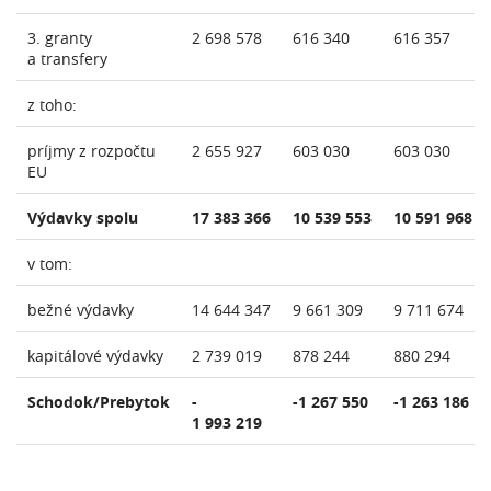
3. granty
2 698 578
616 340
616 357
a transfery
z toho:
príjmy z rozpočtu
2 655 927
603 030
603 030
EU
Výdavky spolu
17 383 366
10 539 553
10 591 968
v tom:
bežné výdavky
14 644 347
9 661 309
9 711 674
kapitálové výdavky
2 739 019
878 244
880 294
Schodok/Prebytok
-
-1 267 550
-1 263 186
1 993 219