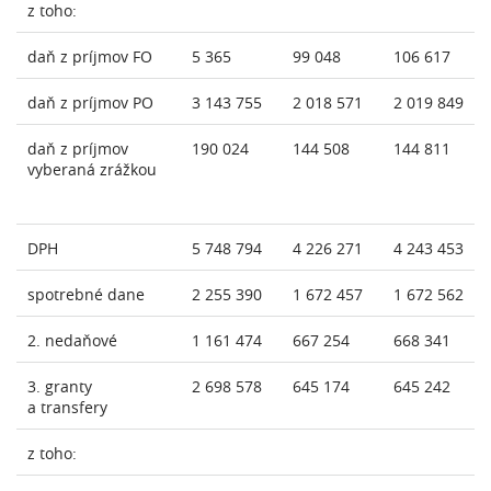
z toho:
daň z príjmov FO
5 365
99 048
106 617
daň z príjmov PO
3 143 755
2 018 571
2 019 849
daň z príjmov
190 024
144 508
144 811
vyberaná zrážkou
DPH
5 748 794
4 226 271
4 243 453
spotrebné dane
2 255 390
1 672 457
1 672 562
2. nedaňové
1 161 474
667 254
668 341
3. granty
2 698 578
645 174
645 242
a transfery
z toho: