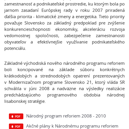
zamestnanosť a podnikateľské prostredie, ku ktorým bola po
jarnom zasadaní Európskej rady v roku 2007 priradená
ďalšia priorita - klimatické zmeny a energetika. Tieto priority
považuje Slovensko za základný predpoklad pre zvýšenie
konkurencieschopnosti ekonomiky, akceleráciu rozvoja
vedomostnej spoločnosti, zabezpečenie zamestnanosti
obyvateľov a efektívnejšie využívanie podnikateľského
potenciálu.
Základné východiská nového národného programu reforiem
boli koncipované na základe súboru konkrétnych
krátkodobých a strednodobých opatrení prezentovaných
v Modernizačnom programe Slovensko 21, ktorý vláda SR
schválila v júni 2008 a nadväzne na výsledky realizácie
predchádzajúceho programového obdobia národnej
lisabonskej stratégie.
Národný program reforiem 2008 - 2010
Akčné plány k Národnému programu reforiem