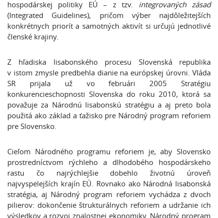
hospodárskej politiky EÚ – z tzv.
integrovaných zásad
(Integrated Guidelines), pričom výber najdôležitejších
konkrétnych priorít a samotných aktivít si určujú jednotlivé
členské krajiny.
Z hľadiska lisabonského procesu Slovenská republika
v istom zmysle predbehla dianie na európskej úrovni. Vláda
SR prijala už vo februári 2005 Stratégiu
konkurencieschopnosti Slovenska do roku 2010, ktorá sa
považuje za Národnú lisabonskú stratégiu a aj preto bola
použitá ako základ a ťažisko pre Národný program reforiem
pre Slovensko.
Cieľom Národného programu reforiem je, aby Slovensko
prostredníctvom rýchleho a dlhodobého hospodárskeho
rastu čo najrýchlejšie dobehlo životnú úroveň
najvyspelejších krajín EÚ. Rovnako ako Národná lisabonská
stratégia, aj Národný program reforiem vychádza z dvoch
pilierov: dokončenie štrukturálnych reforiem a udržanie ich
výsledkov a rozvoj znalostnej ekonomiky. Národný program