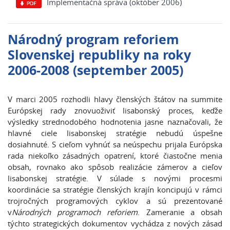
Implementačná správa (október 2006)
Národný program reforiem
Slovenskej republiky na roky
2006-2008 (september 2005)
V marci 2005 rozhodli hlavy členských štátov na summite
Európskej rady znovuoživiť lisabonský proces, keďže
výsledky strednodobého hodnotenia jasne naznačovali, že
hlavné ciele lisabonskej stratégie nebudú úspešne
dosiahnuté. S cieľom vyhnúť sa neúspechu prijala Európska
rada niekoľko zásadných opatrení, ktoré čiastočne menia
obsah, rovnako ako spôsob realizácie zámerov a cieľov
lisabonskej stratégie. V súlade s novými procesmi
koordinácie sa stratégie členských krajín koncipujú v rámci
trojročných programových cyklov a sú prezentované
v
Národných programoch reforiem
. Zameranie a obsah
týchto strategických dokumentov vychádza z nových zásad