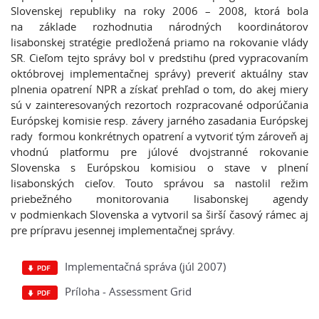
Slovenskej republiky na roky 2006 – 2008, ktorá bola
na základe rozhodnutia národných koordinátorov
lisabonskej stratégie predložená priamo na rokovanie vlády
SR. Cieľom tejto správy bol v predstihu (pred vypracovaním
októbrovej implementačnej správy) preveriť aktuálny stav
plnenia opatrení NPR a získať prehľad o tom, do akej miery
sú v zainteresovaných rezortoch rozpracované odporúčania
Európskej komisie resp. závery jarného zasadania Európskej
rady formou konkrétnych opatrení a vytvoriť tým zároveň aj
vhodnú platformu pre júlové dvojstranné rokovanie
Slovenska s Európskou komisiou o stave v plnení
lisabonských cieľov. Touto správou sa nastolil režim
priebežného monitorovania lisabonskej agendy
v podmienkach Slovenska a vytvoril sa širší časový rámec aj
pre prípravu jesennej implementačnej správy.
Implementačná správa (júl 2007)
Príloha - Assessment Grid