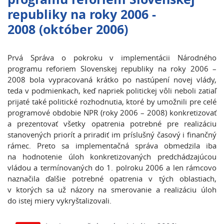
republiky na roky 2006 -
2008 (október 2006)
Prvá Správa o pokroku v implementácii Národného
programu reforiem Slovenskej republiky na roky 2006 –
2008 bola vypracovaná krátko po nastúpení novej vlády,
teda v podmienkach, keď napriek politickej vôli neboli zatiaľ
prijaté také politické rozhodnutia, ktoré by umožnili pre celé
programové obdobie NPR (roky 2006 – 2008) konkretizovať
a prezentovať všetky opatrenia potrebné pre realizáciu
stanovených priorít a priradiť im príslušný časový i finančný
rámec. Preto sa implementačná správa obmedzila iba
na hodnotenie úloh konkretizovaných predchádzajúcou
vládou a termínovaných do 1. polroku 2006 a len rámcovo
naznačila ďalšie potrebné opatrenia v tých oblastiach,
v ktorých sa už názory na smerovanie a realizáciu úloh
do istej miery vykryštalizovali.