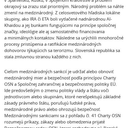
v Španielsku, Rusku, v Spojenom kráľovstve a problém
okrajový sa zrazu stal prioritným. Národný problém sa náhle
zmenil na medzinárodný. Z celosvetového hľadiska lokálne
skupiny, ako IRA či ETA boli vytlačené nadnárodnou Al-
Khaidou a jej bunkami fungujúcimi na princípe spoločnej
značky, ideológie ale aj samostatného financovania
a minimálnych kontaktov. Následne sa urýchlili mnohoročné
procesy pristúpenia a ratifikácie medzinárodných
dohovorov týkajúcich sa terorizmu. Slovenská republika sa
stala zmluvnou stranou každého z nich.
Cieľom medzinárodných sankcií je udržať alebo obnoviť
medzinárodný mier a bezpečnosť podľa princípov Charty
OSN a Spoločnej zahraničnej a bezpečnostnej politiky EÚ.
Ide predovšetkým o zmenu politiky vlády a štátu voči
jednotlivcom alebo skupinám, ktoré nerešpektujú základné
zásady právneho štátu, porušujú ľudské práva,
medzinárodné právo alebo ohrozujú bezpečnosť.
Medzinárodnými sankciami sa z pohľadu čl. 41 Charty OSN
rozumejú príkazy, zákazy alebo obmedzenia prijaté