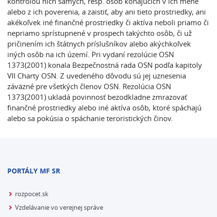
kontrolou nich samých, resp. osôb konajúcich v ich mene
alebo z ich poverenia, a zaistiť, aby ani tieto prostriedky, ani
akékoľvek iné finančné prostriedky či aktíva neboli priamo či
nepriamo sprístupnené v prospech takýchto osôb, či už
pričinením ich štátnych príslušníkov alebo akýchkoľvek
iných osôb na ich území. Pri vydaní rezolúcie OSN
1373(2001) konala Bezpečnostná rada OSN podľa kapitoly
VII Charty OSN. Z uvedeného dôvodu sú jej uznesenia
záväzné pre všetkých členov OSN. Rezolúcia OSN
1373(2001) ukladá povinnosť bezodkladne zmrazovať
finančné prostriedky alebo iné aktíva osôb, ktoré spáchajú
alebo sa pokúsia o spáchanie teroristických činov.
PORTÁLY MF SR
rozpocet.sk
Vzdelávanie vo verejnej správe