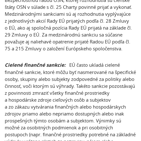
Bezpečnostnou radou OSN, ktorej rozhodnutia sú členské
štáty OSN v súlade s čl. 25 Charty povinné prijať a vykonať.
Medzinárodnými sankciami sú aj rozhodnutia vyplývajúce
z jednotlivých akcií Rady EÚ prijatých podľa čl. 28 Zmluvy
o EÚ, ako aj spoločná pozícia Rady EÚ prijatá na základe čl.
29 Zmluvy o EÚ. Za medzinárodnú sankciu sa súčasne
považuje aj naliehavé opatrenie prijaté Radou EÚ podľa čl.
75 a 215 Zmluvy o založení Európskeho spoločenstva.
Cielené finančné sankcie
:
EÚ často ukladá cielené
finančné sankcie, ktoré môžu byť nasmerované na špecifické
osoby, skupiny alebo subjekty zodpovedné za politiky alebo
činnosť, voči ktorým sú výhrady. Takéto sankcie pozostávajú
z povinnosti zmraziť všetky finančné prostriedky
a hospodárske zdroje cieľových osôb a subjektov
a zo zákazu vytvárania finančných alebo hospodárskych
zdrojov priamo alebo nepriamo dostupných alebo inak
prospešných týmto osobám a subjektom. Výnimky sú
možné za osobitných podmienok a pri osobitných
postupoch (napr. finančné prostriedky potrebné na základné