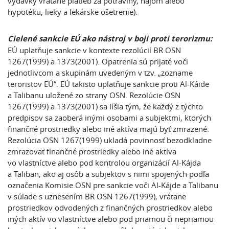
výdavky vrátane platieb za potraviny, nájom alebo
hypotéku, lieky a lekárske ošetrenie).
Cielené sankcie EÚ ako nástroj v boji proti terorizmu:
EÚ uplatňuje sankcie v kontexte rezolúcií BR OSN
1267(1999) a 1373(2001). Opatrenia sú prijaté voči
jednotlivcom a skupinám uvedeným v tzv. „zozname
teroristov EÚ“. EÚ takisto uplatňuje sankcie proti Al-Káide
a Talibanu uložené zo strany OSN. Rezolúcie OSN
1267(1999) a 1373(2001) sa líšia tým, že každý z týchto
predpisov sa zaoberá inými osobami a subjektmi, ktorých
finančné prostriedky alebo iné aktíva majú byť zmrazené.
Rezolúcia OSN 1267(1999) ukladá povinnosť bezodkladne
zmrazovať finančné prostriedky alebo iné aktíva
vo vlastníctve alebo pod kontrolou organizácií Al-Kájda
a Taliban, ako aj osôb a subjektov s nimi spojených podľa
označenia Komisie OSN pre sankcie voči Al-Kájde a Talibanu
v súlade s uznesením BR OSN 1267(1999), vrátane
prostriedkov odvodených z finančných prostriedkov alebo
iných aktív vo vlastníctve alebo pod priamou či nepriamou