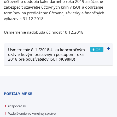
účtovného obdobia kalendárneho roka 2019 a súčasne
zabezpečiť uzavretie účtovných kníh v ISUF a dodržanie
termínov na predloženie účtovnej závierky a finančných
výkazov k 31.12.2018.
Usmernenie nadobúda účinnosť 10.12.2018.
Usmernenie č. 1 /2018-U ku koncoročným
uzávierkovým pracovným postupom roka
2018 pre používateľov ISUF (4098kB)
PORTÁLY MF SR
rozpocet.sk
Vzdelávanie vo verejnej správe