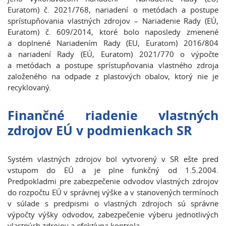
Euratom) č. 2021/768, nariadení o metódach a postupe
sprístupňovania vlastných zdrojov – Nariadenie Rady (EÚ,
Euratom) č. 609/2014, ktoré bolo naposledy zmenené
a doplnené Nariadením Rady (EU, Euratom) 2016/804
a nariadení Rady (EÚ, Euratom) 2021/770 o výpočte
a metódach a postupe sprístupňovania vlastného zdroja
založeného na odpade z plastových obalov, ktorý nie je
recyklovaný.
Finančné riadenie vlastných
zdrojov EÚ v podmienkach SR
Systém vlastných zdrojov bol vytvorený v SR ešte pred
vstupom do EÚ a je plne funkčný od 1.5.2004.
Predpokladmi pre zabezpečenie odvodov vlastných zdrojov
do rozpočtu EÚ v správnej výške a v stanovených termínoch
v súlade s predpismi o vlastných zdrojoch sú správne
výpočty výšky odvodov, zabezpečenie výberu jednotlivých
vlastných zdrojov a efektívna kontrola.