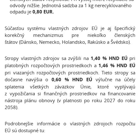
odvody nižšie. Jednotná sadzba za 1 kg nerecyklovaného
odpadu je
0,80 EUR.
Súčasťou systému vlastných zdrojov EÚ je aj špecifický
korekčný mechanizmus pre niekoľko členských
štátov (Dánsko, Nemecko, Holandsko, Rakúsko a Švédsko).
Stropy vlastných zdrojov sa zvýšili na
1,40 % HND EÚ
pri
platobných rozpočtových prostriedkoch a
1,46 % HND EÚ
pri viazaných rozpočtových prostriedkoch. Tieto stropy sa
dočasne navýšia o
0,60 % HND EÚ
výlučne na účely
splatenia všetkých záväzkov Únie, ktoré vyplývajú
z vypožičania si finančných prostriedkov na financovanie
nástroja plánu obnovy (v platnosti po roku 2027 do roku
2058).
Podrobnejšie informácie o vlastných zdrojoch rozpočtu
EÚ sú dostupné tu: