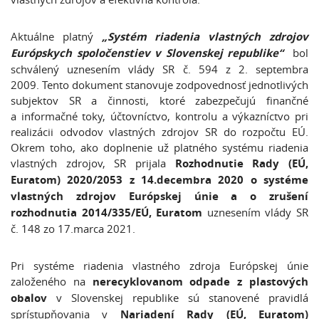
Aktuálne platný
„Systém riadenia vlastných zdrojov
Európskych spoločenstiev v Slovenskej republike“
​
bol
schválený uznesením vlády SR č. 594 z 2. septembra
2009. Tento dokument stanovuje zodpovednosť jednotlivých
subjektov SR a činnosti, ktoré zabezpečujú finančné
a informačné toky, účtovníctvo, kontrolu a výkazníctvo pri
realizácii odvodov vlastných zdrojov SR do rozpočtu EÚ.
Okrem toho, ako doplnenie už platného systému riadenia
vlastných zdrojov, SR prijala
Rozhodnutie Rady (EÚ,
Euratom) 2020/2053 z 14.decembra 2020 o systéme
vlastných zdrojov Európskej únie a o zrušení
rozhodnutia 2014/335/EÚ, Euratom
uznesením vlády SR
č. 148 zo 17.marca 2021.
Pri systéme riadenia vlastného zdroja Európskej únie
založeného na
nerecyklovanom odpade z plastových
obalov
v Slovenskej republike sú stanovené pravidlá
sprístupňovania v
Nariadení Rady (EÚ, Euratom)