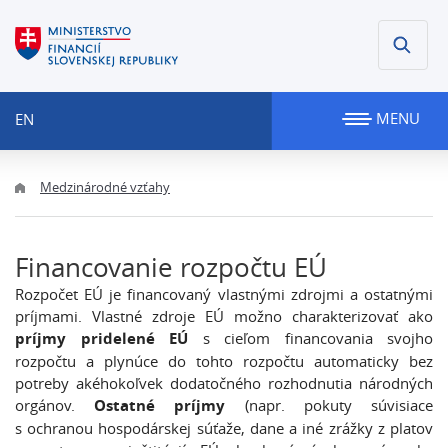
MENU
EN
Medzinárodné vzťahy
Financovanie rozpočtu EÚ
Rozpočet EÚ je financovaný vlastnými zdrojmi a ostatnými
príjmami. Vlastné zdroje EÚ možno charakterizovať ako
príjmy pridelené EÚ
s cieľom financovania svojho
rozpočtu a plynúce do tohto rozpočtu automaticky bez
potreby akéhokoľvek dodatočného rozhodnutia národných
orgánov.
Ostatné príjmy
(napr. pokuty súvisiace
s ochranou hospodárskej súťaže, dane a iné zrážky z platov