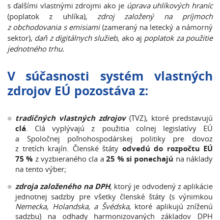
s ďalšími vlastnými zdrojmi ako je
úprava uhlíkových hraníc
(poplatok z uhlíka),
zdroj založený na príjmoch
z obchodovania s emisiami
(zameraný na letecký a námorný
sektor),
daň z digitálnych služieb
, ako aj
poplatok za použitie
jednotného trhu.
V súčasnosti systém vlastných
zdrojov EÚ pozostáva z:
tradičných vlastných zdrojov
(TVZ), ktoré predstavujú
clá
. Clá vyplývajú z použitia colnej legislatívy EÚ
a Spoločnej poľnohospodárskej politiky pre dovoz
z tretích krajín. Členské štáty
odvedú do rozpočtu EÚ
75 %
z vyzbieraného cla a
25 % si ponechajú
na náklady
na tento výber;
zdroja založeného na DPH
, ktorý je odvodený z aplikácie
jednotnej sadzby pre všetky členské štáty (s výnimkou
Nemecka, Holandska, a Švédska
, ktoré aplikujú zníženú
sadzbu) na odhady harmonizovaných základov DPH