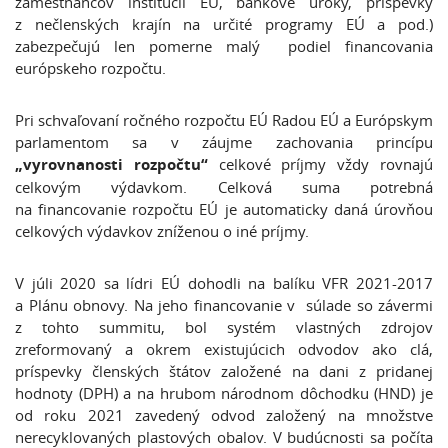
zamestnancov inštitúcií EÚ, bankové úroky, príspevky
z nečlenských krajín na určité programy EÚ a pod.)
zabezpečujú len pomerne malý podiel financovania
európskeho rozpočtu.
Pri schvaľovaní ročného rozpočtu EÚ Radou EÚ a Európskym
parlamentom sa v záujme zachovania princípu
„vyrovnanosti rozpočtu“
celkové príjmy vždy rovnajú
celkovým výdavkom. Celková suma potrebná
na financovanie rozpočtu EÚ je automaticky daná úrovňou
celkových výdavkov zníženou o iné príjmy.
V júli 2020 sa lídri EÚ dohodli na balíku VFR 2021-2017
a Plánu obnovy. Na jeho financovanie v súlade so závermi
z tohto summitu, bol systém vlastných zdrojov
zreformovaný a okrem existujúcich odvodov ako clá,
príspevky členských štátov založené na dani z pridanej
hodnoty (DPH) a na hrubom národnom dôchodku (HND) je
od roku 2021 zavedený odvod založený na množstve
nerecyklovaných plastových obalov. V budúcnosti sa počíta