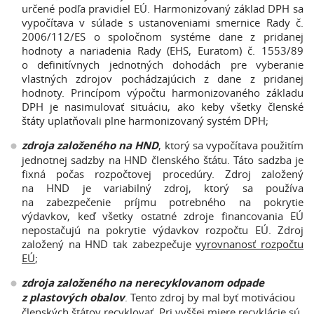
určené podľa pravidiel EÚ. Harmonizovaný základ DPH sa
vypočítava v súlade s ustanoveniami smernice Rady č.
2006/112/ES o spoločnom systéme dane z pridanej
hodnoty a nariadenia Rady (EHS, Euratom) č. 1553/89
o definitívnych jednotných dohodách pre vyberanie
vlastných zdrojov pochádzajúcich z dane z pridanej
hodnoty. Princípom výpočtu harmonizovaného základu
DPH je nasimulovať situáciu, ako keby všetky členské
štáty uplatňovali plne harmonizovaný systém DPH;
zdroja založeného na HND
, ktorý sa vypočítava použitím
jednotnej sadzby na HND členského štátu. Táto sadzba je
fixná počas rozpočtovej procedúry. Zdroj založený
na HND je variabilný zdroj, ktorý sa používa
na zabezpečenie príjmu potrebného na pokrytie
výdavkov, keď všetky ostatné zdroje financovania EÚ
nepostačujú na pokrytie výdavkov rozpočtu EÚ. Zdroj
založený na HND tak zabezpečuje
vyrovnanosť rozpočtu
EÚ
;
zdroja založeného na nerecyklovanom odpade
z plastových obalov
. Tento zdroj by mal byť motiváciou
členských štátov recyklovať. Pri vyššej miere recyklácie sú