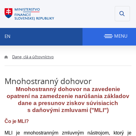
MENU
EN
Dane, clá a účtovníctvo
Mnohostranný dohovor
Mnohostranný dohovor na zavedenie
opatrení na zamedzenie narúšania základov
dane a presunov ziskov súvisiacich
s daňovými zmluvami ("MLI")
Čo je MLI?
MLI je mnohostranným zmluvným nástrojom, ktorý je