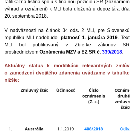
ratifikačná listina spolu s finálnou pozíciou SR (zoznamom
výhrad a oznámení) k MLI bola uložená u depozitára dňa
20. septembra 2018.
V nadväznosti na článok 34 ods. 2 MLI, pre Slovenskú
republiku MLI nadobudol
platnosť 1. januára 2019
. Text
MLI bol publikovaný v Zbierke zákonov SR
prostredníctvom
Oznámenia MZV a EZ SR č.
339/2018
.
Aktuálny status k modifikácii relevantných zmlúv
o zamedzení dvojitého zdanenia uvádzame v tabuľke
nižšie:
Zmluvný štát
Účinnosť
Číslo
Oznámen
oznámenia
druhéh
(Z. z.)
zmluvné
štátu
1.
Austrália
1.1.2019
408/2018
Odkaz