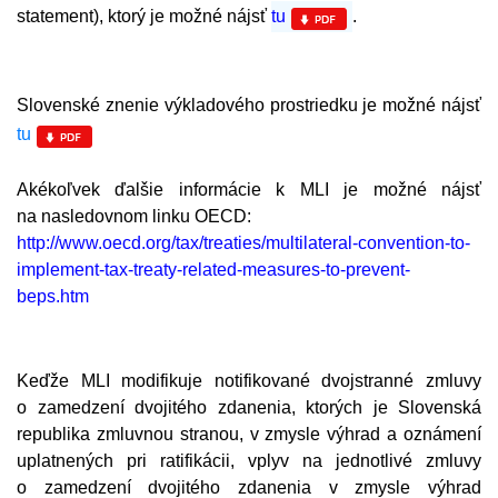
statement), ktorý je možné nájsť
tu
.
Slovenské znenie výkladového prostriedku je možné nájsť
tu
Akékoľvek ďalšie informácie k MLI je možné nájsť
na nasledovnom linku OECD:
http://www.oecd.org/tax/treaties/multilateral-convention-to-
implement-tax-treaty-related-measures-to-prevent-
beps.htm
Keďže MLI modifikuje notifikované dvojstranné zmluvy
o zamedzení dvojitého zdanenia, ktorých je Slovenská
republika zmluvnou stranou, v zmysle výhrad a oznámení
uplatnených pri ratifikácii, vplyv na jednotlivé zmluvy
o zamedzení dvojitého zdanenia v zmysle výhrad