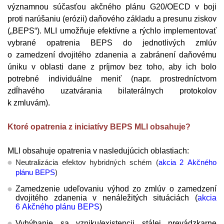
významnou súčasťou akčného plánu G20/OECD v boji
proti narúšaniu (erózii) daňového základu a presunu ziskov
(„BEPS“). MLI umožňuje efektívne a rýchlo implementovať
vybrané opatrenia BEPS do jednotlivých zmlúv
o zamedzení dvojitého zdanenia a zabránení daňovému
úniku v oblasti dane z príjmov bez toho, aby ich bolo
potrebné individuálne meniť (napr. prostredníctvom
zdĺhavého uzatvárania bilaterálnych protokolov
k zmluvám).
Ktoré opatrenia z iniciatívy BEPS MLI obsahuje?
MLI obsahuje opatrenia v nasledujúcich oblastiach:
Neutralizácia efektov hybridných schém (
akcia 2 Akčného
plánu BEPS
)
Zamedzenie udeľovaniu výhod zo zmlúv o zamedzení
dvojitého zdanenia v nenáležitých situáciách (
akcia
6 Akčného plánu BEPS
)
Vyhýbanie sa vzniku/existencii stálej prevádzkarne