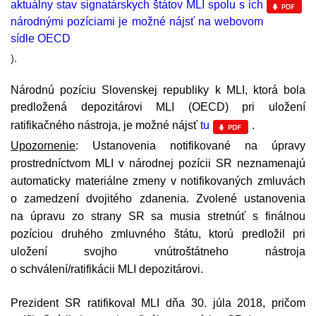
aktuálny stav signatárskych štátov MLI spolu s ich
národnými pozíciami je možné nájsť na webovom
sídle OECD
).
Národnú pozíciu Slovenskej republiky k MLI, ktorá bola
predložená depozitárovi MLI (OECD) pri uložení
ratifikačného nástroja, je možné nájsť
tu
.
Upozornenie
: Ustanovenia notifikované na úpravy
prostredníctvom MLI v národnej pozícii SR neznamenajú
automaticky materiálne zmeny v notifikovaných zmluvách
o zamedzení dvojitého zdanenia. Zvolené ustanovenia
na úpravu zo strany SR sa musia stretnúť s finálnou
pozíciou druhého zmluvného štátu, ktorú predložil pri
uložení svojho vnútroštátneho nástroja
o schválení/ratifikácii MLI depozitárovi.
Prezident SR ratifikoval MLI dňa 30. júla 2018, pričom