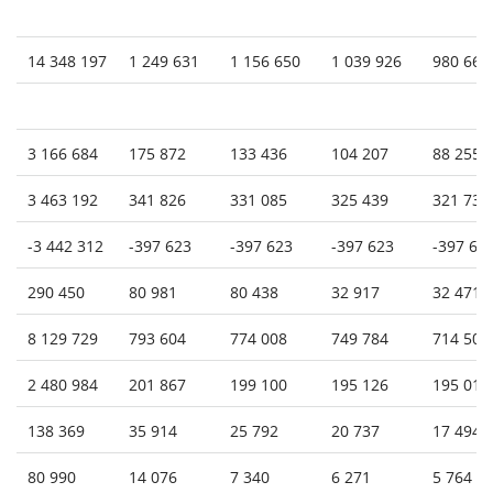
14 348 197
1 249 631
1 156 650
1 039 926
980 664
3 166 684
175 872
133 436
104 207
88 255
3 463 192
341 826
331 085
325 439
321 731
-3 442 312
-397 623
-397 623
-397 623
-397 62
290 450
80 981
80 438
32 917
32 471
8 129 729
793 604
774 008
749 784
714 505
2 480 984
201 867
199 100
195 126
195 013
138 369
35 914
25 792
20 737
17 494
80 990
14 076
7 340
6 271
5 764