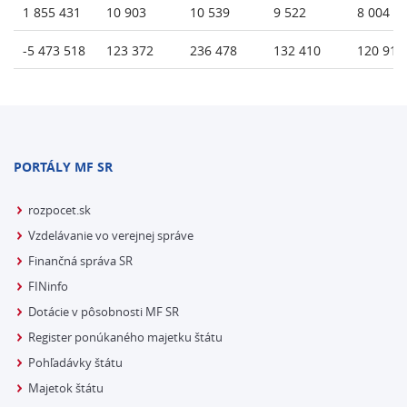
1 855 431
10 903
10 539
9 522
8 004
-5 473 518
123 372
236 478
132 410
120 910
PORTÁLY MF SR
rozpocet.sk
Vzdelávanie vo verejnej správe
Finančná správa SR
FINinfo
Dotácie v pôsobnosti MF SR
Register ponúkaného majetku štátu
Pohľadávky štátu
Majetok štátu