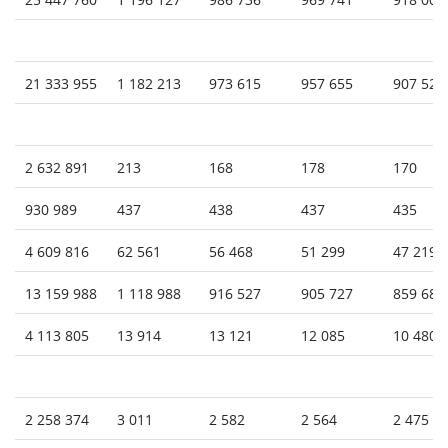
21 333 955
1 182 213
973 615
957 655
907 522
2 632 891
213
168
178
170
930 989
437
438
437
435
4 609 816
62 561
56 468
51 299
47 219
13 159 988
1 118 988
916 527
905 727
859 683
4 113 805
13 914
13 121
12 085
10 480
2 258 374
3 011
2 582
2 564
2 475