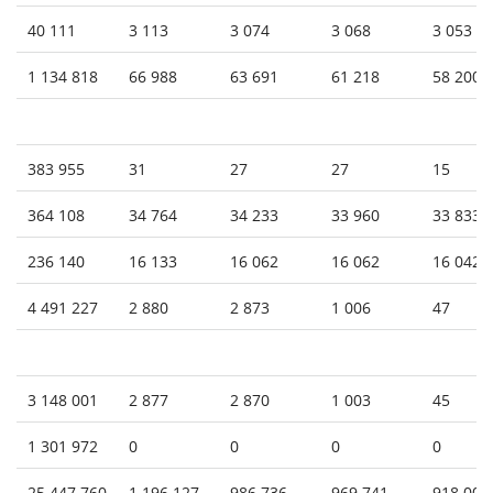
40 111
3 113
3 074
3 068
3 053
1 134 818
66 988
63 691
61 218
58 200
383 955
31
27
27
15
364 108
34 764
34 233
33 960
33 833
236 140
16 133
16 062
16 062
16 042
4 491 227
2 880
2 873
1 006
47
3 148 001
2 877
2 870
1 003
45
1 301 972
0
0
0
0
25 447 760
1 196 127
986 736
969 741
918 001