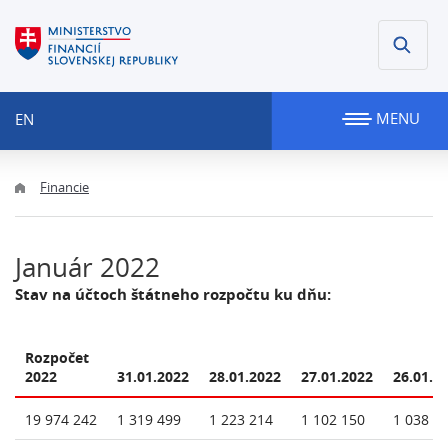
MENU
EN
Financie
Január 2022
Stav na účtoch štátneho rozpočtu ku dňu:
Rozpočet
2022
31.01.2022
28.01.2022
27.01.2022
26.01.2
19 974 242
1 319 499
1 223 214
1 102 150
1 038 9