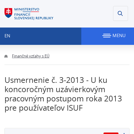
MENU
EN
Finančné vzťahy s EÚ
Usmernenie č. 3-2013 - U ku
koncoročným uzávierkovým
pracovným postupom roka 2013
pre používateľov ISUF