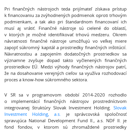
Pri finančných nástrojoch teda prijímateľ získava prístup
k financovaniu za zvýhodnených podmienok oproti trhovým
podmienkam, a tak ako pri štandardnom financovaní ich
musí aj vrátiť. Finančné nástroje sú cielené do oblastí,
v ktorých je možné identifikovať trhovú medzeru. Okrem
návratnosti finančné nástroje umožňujú vo veľkej miere
zapojiť súkromný kapitál a prostriedky finančných inštitúcií.
Návratnosťou a zapojením dodatočných prostriedkov sa
významne zvyšuje dopad takto vyčlenených finančných
prostriedkov EÚ. Medzi výhody finančných nástrojov patrí,
že na dosahovanie verejných cieľov sa využíva rozhodovací
proces a know-how súkromného sektora.
V SR sa v programovom období 2014-2020 rozhodlo
o implementácií finančných nástrojov prostredníctvom
integrovanej štruktúry Slovak Investment Holding.
Slovak
Investment Holding, a.s.
je správcovská spoločnosť
spravujúca National Development Fund II., a.s. NDF II. je
fond fondov, v ktorom sú zhromaždené prostriedky