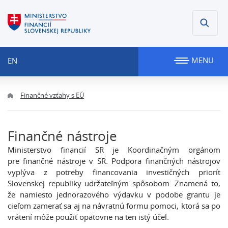
MENU
EN
Finančné vzťahy s EÚ
Finančné nástroje
Ministerstvo financií SR je Koordinačným orgánom
pre finančné nástroje v SR. Podpora finančných nástrojov
vyplýva z potreby financovania investičných priorít
Slovenskej republiky udržateľným spôsobom. Znamená to,
že namiesto jednorazového výdavku v podobe grantu je
cieľom zamerať sa aj na návratnú formu pomoci, ktorá sa po
vrátení môže použiť opätovne na ten istý účel.