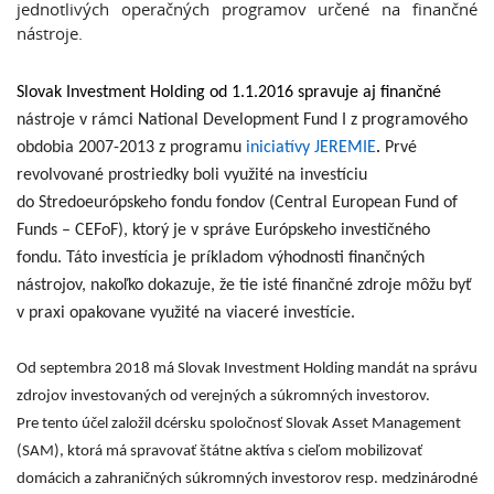
jednotlivých operačných programov určené na finančné
nástroje.
Slovak Investment Holding od 1.1.2016 spravuje aj finančné
nástroje v rámci National Development Fund I
z programového
obdobia 2007-2013 z programu
iniciatívy JEREMIE
.
Prvé
revolvované prostriedky boli využité na investíciu
do Stredoeurópskeho fondu fondov (Central European Fund of
Funds – CEFoF), ktorý je v správe Európskeho investičného
fondu. Táto investícia je príkladom výhodnosti finančných
nástrojov, nakoľko dokazuje, že tie isté finančné zdroje môžu byť
v praxi opakovane využité na viaceré investície.
Od septembra 2018 má Slovak Investment Holding mandát na správu
zdrojov investovaných od verejných a súkromných investorov.
Pre tento účel založil dcérsku spoločnosť Slovak Asset Management
(SAM), ktorá má spravovať štátne aktíva s cieľom mobilizovať
domácich a zahraničných súkromných investorov resp. medzinárodné