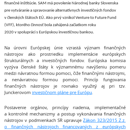
finančné inštitúcie. SAM má povolenie Národnej banky Slovenska
pre vytváranie a spravovanie alternatívnych investičných fondov
v členských štátoch EÚ. Ako prvý vznikol Venture to Future Fund
(VFF), ktorého činnosť bola zahájená začiatkom roku
2020 v spolupráci s Európskou investičnou bankou.
Na úrovni Európskej únie vzrastá význam finančných
nástrojov ako prostriedku implementácie európskych
štrukturálnych a investičných fondov. Európska komisia
vyzýva členské štáty k významnému navýšeniu pomeru
medzi návratnou formou pomoci, čiže finančnými nástrojmi,
a nenávratnou formou pomoci. Princíp fungovania
finančných nástrojov je rovnako využitý aj pri tzv.
Junckerovom
investičnom pláne pre Európu
.
Postavenie orgánov, princípy riadenia, implementačné
a kontrolné mechanizmy a postup vykonávania finančných
nástrojov v podmienkach SR upravuje
Zákon 323/2015 Z.z.
o finančných nástrojoch financovaných z európskych