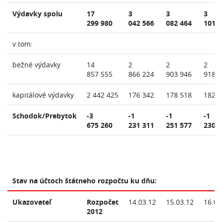
Výdavky spolu
17
3
3
3
299 980
042 566
082 464
101 
v tom:
bežné výdavky
14
2
2
2
857 555
866 224
903 946
918 
kapitálové výdavky
2 442 425
176 342
178 518
182 
Schodok/Prebytok
-3
-1
-1
-1
675 260
231 311
251 577
230 
Stav na účtoch štátneho rozpočtu ku dňu:
Ukazovateľ
Rozpočet
14.03.12
15.03.12
16.03
2012