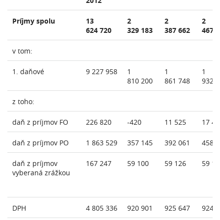
2012
Príjmy spolu
13
2
2
2
624 720
329 183
387 662
467 
v tom:
1. daňové
9 227 958
1
1
1
810 200
861 748
932 
z toho:
daň z príjmov FO
226 820
-420
11 525
17 42
daň z príjmov PO
1 863 529
357 145
392 061
458 
daň z príjmov
167 247
59 100
59 126
59 17
vyberaná zrážkou
DPH
4 805 336
920 901
925 647
924 