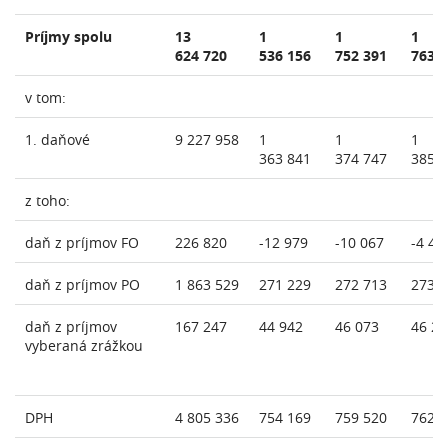
Príjmy spolu
13
1
1
1
624 720
536 156
752 391
763 
v tom:
1. daňové
9 227 958
1
1
1
363 841
374 747
385 
z toho:
daň z príjmov FO
226 820
-12 979
-10 067
-4 40
daň z príjmov PO
1 863 529
271 229
272 713
273 
daň z príjmov
167 247
44 942
46 073
46 29
vyberaná zrážkou
DPH
4 805 336
754 169
759 520
762 