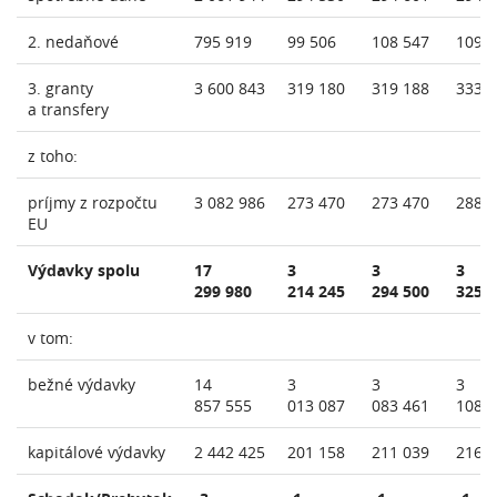
2. nedaňové
795 919
99 506
108 547
109 
3. granty
3 600 843
319 180
319 188
333 
a transfery
z toho:
príjmy z rozpočtu
3 082 986
273 470
273 470
288 
EU
Výdavky spolu
17
3
3
3
299 980
214 245
294 500
325 
v tom:
bežné výdavky
14
3
3
3
857 555
013 087
083 461
108 
kapitálové výdavky
2 442 425
201 158
211 039
216 