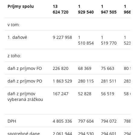
Príjmy spolu
13
1
1
1
624 720
929 540
947 505
966 
v tom:
1. daňové
9 227 958
1
1
1
510 854
519 770
523 
z toho:
daň z príjmov FO
226 820
68 369
75 663
80 57
daň z príjmov PO
1 863 529
280 115
281 511
283 
daň z príjmov
167 247
52 828
56 519
58 62
vyberaná zrážkou
DPH
4 805 336
797 604
794 072
788 
spotrebné dane
2 061 944
294 530
294 601
294 