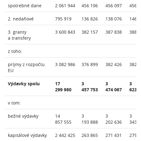
spotrebné dane
2 061 944
456 106
456 097
456 
2. nedaňové
795 919
136 826
138 076
146 
3. granty
3 600 843
382 157
387 838
388 
a transfery
z toho:
príjmy z rozpočtu
3 082 986
376 899
382 426
382 
EU
Výdavky spolu
17
3
3
3
299 980
457 753
474 067
623 
v tom:
bežné výdavky
14
3
3
3
857 555
193 888
202 636
343 
kapitálové výdavky
2 442 425
263 865
271 431
279 