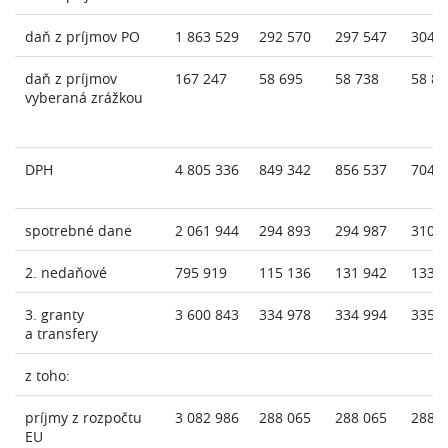
daň z príjmov PO
1 863 529
292 570
297 547
304 
daň z príjmov
167 247
58 695
58 738
58 80
vyberaná zrážkou
DPH
4 805 336
849 342
856 537
704 
spotrebné dane
2 061 944
294 893
294 987
310 
2. nedaňové
795 919
115 136
131 942
133 
3. granty
3 600 843
334 978
334 994
335 
a transfery
z toho:
príjmy z rozpočtu
3 082 986
288 065
288 065
288 
EU