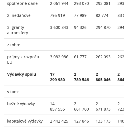
spotrebné dane
2 061 944
293 070
293 081
293 
2. nedaňové
795 919
77 989
82 774
83 81
3. granty
3 600 843
94 326
294 870
294 
a transfery
z toho:
príjmy z rozpočtu
3 082 986
61 777
262 093
262 
EU
Výdavky spolu
17
2
2
2
299 980
789 546
805 046
864 
v tom:
bežné výdavky
14
2
2
2
857 555
661 700
671 873
723 
kapitálové výdavky
2 442 425
127 846
133 173
140 