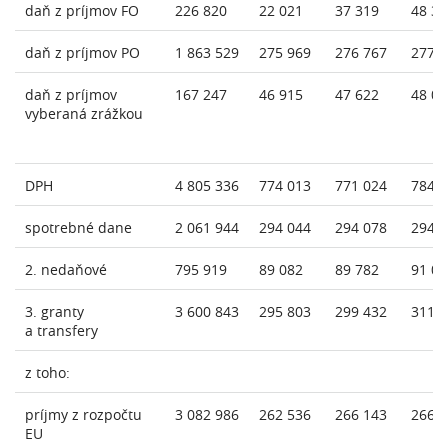
daň z príjmov FO
226 820
22 021
37 319
48 37
daň z príjmov PO
1 863 529
275 969
276 767
277 
daň z príjmov
167 247
46 915
47 622
48 09
vyberaná zrážkou
DPH
4 805 336
774 013
771 024
784 
spotrebné dane
2 061 944
294 044
294 078
294 
2. nedaňové
795 919
89 082
89 782
91 02
3. granty
3 600 843
295 803
299 432
311 
a transfery
z toho:
príjmy z rozpočtu
3 082 986
262 536
266 143
266 
EU