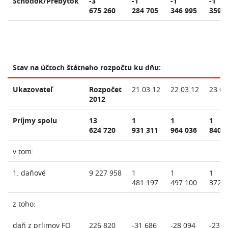
Schodok/Prebytok
-3
-1
-1
-1
675 260
284 705
346 995
359 
Stav na účtoch štátneho rozpočtu ku dňu:
Ukazovateľ
Rozpočet
21.03.12
22.03.12
23.03
2012
Príjmy spolu
13
1
1
1
624 720
931 311
964 036
840 
v tom:
1. daňové
9 227 958
1
1
1
481 197
497 100
372 
z toho:
daň z príjmov FO
226 820
-31 686
-28 094
-23 7