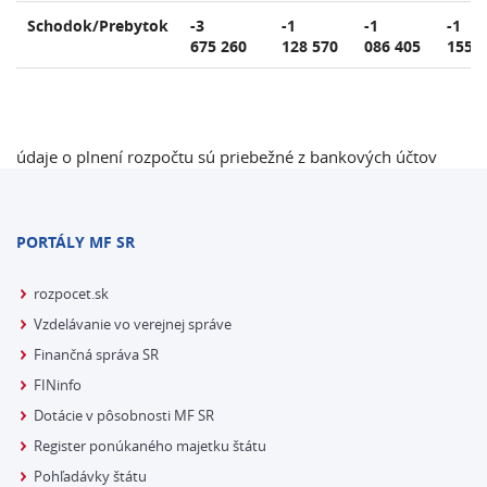
Schodok/Prebytok
-3
-1
-1
-1
675 260
128 570
086 405
155 
údaje o plnení rozpočtu sú priebežné z bankových účtov
PORTÁLY MF SR
rozpocet.sk
Vzdelávanie vo verejnej správe
Finančná správa SR
FINinfo
Dotácie v pôsobnosti MF SR
Register ponúkaného majetku štátu
Pohľadávky štátu