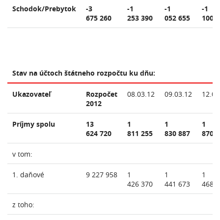
Schodok/Prebytok
-3
-1
-1
-1
675 260
253 390
052 655
100 
Stav na účtoch štátneho rozpočtu ku dňu:
Ukazovateľ
Rozpočet
08.03.12
09.03.12
12.03
2012
Príjmy spolu
13
1
1
1
624 720
811 255
830 887
870 
v tom:
1. daňové
9 227 958
1
1
1
426 370
441 673
468 
z toho: