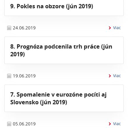
9. Pokles na obzore (jún 2019)
inf
24.06.2019
Viac
8. Prognóza podcenila trh práce (jún
2019)
inf
19.06.2019
Viac
7. Spomalenie v eurozóne pocíti aj
Slovensko (jún 2019)
info
05.06.2019
Viac