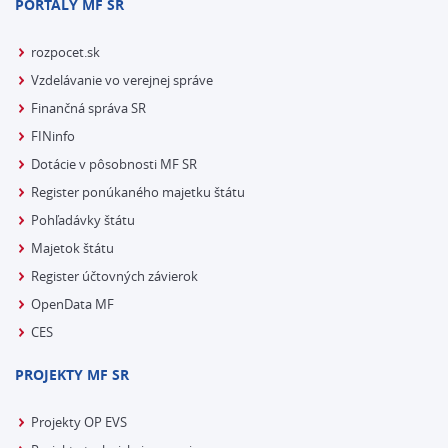
PORTÁLY MF SR
rozpocet.sk
Vzdelávanie vo verejnej správe
Finančná správa SR
FINinfo
Dotácie v pôsobnosti MF SR
Register ponúkaného majetku štátu
Pohľadávky štátu
Majetok štátu
Register účtovných závierok
OpenData MF
CES
PROJEKTY MF SR
Projekty OP EVS