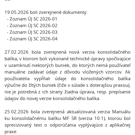
19.05.2026 boli zverejnené dokumenty:
- Zoznam ÚJ SC 2026-01
- Zoznam ÚJ SC 2026-02
- Zoznam ÚJ SC 2026-03
- Zoznam ÚJ SC 2026-04
27.02.2026 bola zverejnená nová verzia konsolidačného
balíka, v ktorom boli vykonané technické úpravy spočívajúce
v uzamknutí niektorých buniek, do ktorých nemá používateľ
manuálne zadávať údaje z dôvodu vložených vzorcov. Ak
používatelia vypĺňali údaje do konsolidačného balíka
výlučne do žltých buniek (čiže v súlade s doterajšou praxou),
nie je potrebná z ich strany žiadna úprava, resp. prepísanie
údajov do novej verzie konsolidačného balíka.
25.02.2026 bola zverejnená aktualizovaná verzia Manuálu
ku konsolidačnému balíku MF SR (verzia 10.1), ktorou bol
sprecizovaný text o odporúčania vyplývajúce z aplikačnej
praxe.