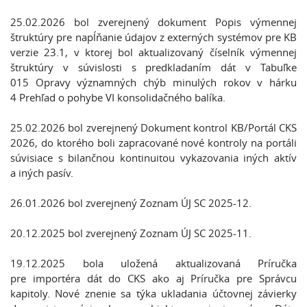
25.02.2026 bol zverejnený dokument Popis výmennej
štruktúry pre napĺňanie údajov z externých systémov pre KB
verzie 23.1, v ktorej bol aktualizovaný číselník výmennej
štruktúry v súvislosti s predkladaním dát v Tabuľke
015 Opravy významných chýb minulých rokov v hárku
4 Prehľad o pohybe VI konsolidačného balíka.
25.02.2026 bol zverejnený Dokument kontrol KB/Portál CKS
2026, do ktorého boli zapracované nové kontroly na portáli
súvisiace s bilančnou kontinuitou vykazovania iných aktív
a iných pasív.
26.01.2026 bol zverejnený Zoznam ÚJ SC 2025-12.
20.12.2025 bol zverejnený Zoznam ÚJ SC 2025-11.
19.12.2025 bola uložená aktualizovaná Príručka
pre importéra dát do CKS ako aj Príručka pre Správcu
kapitoly. Nové znenie sa týka ukladania účtovnej závierky