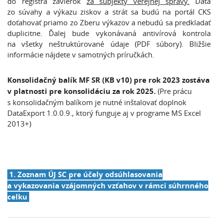
do registra závierok
za subjekty verejnej správy.
Dáta
zo súvahy a výkazu ziskov a strát sa budú na portál CKS
doťahovať priamo zo Zberu výkazov a nebudú sa predkladať
duplicitne. Ďalej bude vykonávaná antivírová kontrola
na všetky neštruktúrované údaje (PDF súbory). Bližšie
informácie nájdete v samotných príručkách.
Konsolidačný balík MF SR (KB v10) pre rok 2023 zostáva
v platnosti pre konsolidáciu za rok 2025.
(Pre prácu
s konsolidačným balíkom je nutné inštalovať doplnok
DataExport 1.0.0.9., ktorý funguje aj v programe MS Excel
2013+)
1. Zoznam ÚJ SC pre účely odsúhlasovania
a vykazovania vzájomných vzťahov v rámci súhrnného
celku