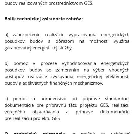
budov realizovaných prostredníctvom GES.
Balík technickej asistencie zahŕňa:
a) zabezpečenie realizácie vypracovania energetických
posudkov budov s dôrazom na možnosti využitia
garantovanej energetickej služby,
b) pomoc v procese vyhodnocovania energetických
posudkov budov so zameraním na výber vhodných
postupov realizácie zvyšovania energetickej efektívnosti
budov a adekvátnych finančných mechanizmov,
c) pomoc a poradenstvo pri príprave štandardnej
dokumentácie pre prípravnú fázu projektu GES, realizácii
verejného obstarávania a príprave dokumentácie
pre realizáciu projektu GES.
O technickú asistenciu
je možné sa uchádzať