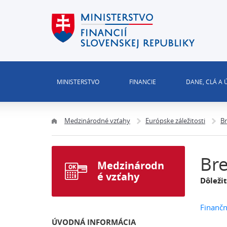
MINISTERSTVO
FINANCIE
DANE, CLÁ A
Medzinárodné vzťahy
Európske záležitosti
Br
Bre
Medzinárodn
é vzťahy
Dôleži
Finančn
ÚVODNÁ INFORMÁCIA