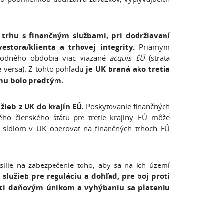
 trhu s finančným službami, pri dodržiavaní
vestora/klienta a trhovej integrity.
Priamym
hodného obdobia viac viazané
acquis EÚ
(strata
e-versa). Z tohto pohľadu
je UK braná ako tretia
omu bolo predtým.
žieb z UK do krajín EÚ.
Poskytovanie finančných
ého členského štátu pre tretie krajiny. EÚ môže
 sídlom v UK operovať na finančných trhoch EÚ
silie na zabezpečenie toho, aby sa na ich území
užieb pre reguláciu a dohľad, pre boj proti
roti daňovým únikom a vyhýbaniu sa plateniu