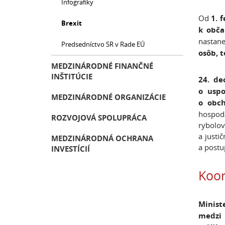
Infografiky
Od
1. 
Brexit
k obča
nastan
Predsedníctvo SR v Rade EÚ
osôb, t
MEDZINÁRODNÉ FINANČNÉ
INŠTITÚCIE
24. d
o uspo
MEDZINÁRODNÉ ORGANIZÁCIE
o obch
hospodá
ROZVOJOVÁ SPOLUPRÁCA
rybolov
a justi
MEDZINÁRODNÁ OCHRANA
a postu
INVESTÍCIÍ
Koor
Minist
medzi 