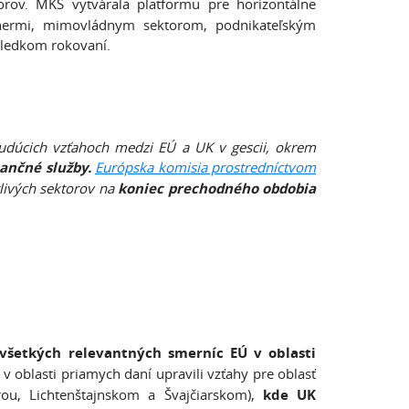
orov. MKS vytvárala platformu pre horizontálne
rtnermi, mimovládnym sektorom, podnikateľským
sledkom rokovaní.
budúcich vzťahoch medzi EÚ a UK v gescii, okrem
ančné služby.
Európska komisia prostredníctvom
livých sektorov na
koniec prechodného obdobia
všetkých relevantných smerníc EÚ v oblasti
 v oblasti priamych daní upravili vzťahy pre oblasť
u, Lichtenštajnskom a Švajčiarskom),
kde UK