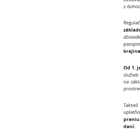
z dohod
Regula
základ
dôsled
passpor
krajin
Od 1. 
služieb
na zák
prostr
Taktiež
uplatňo
praniu
daní.