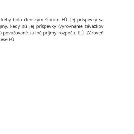
 keby bola členským štátom EÚ. Jej príspevky sa
jiny, kedy sú jej príspevky (vyrovnanie záväzkov
) považované za iné príjmy rozpočtu EÚ. Zároveň
ese EÚ.