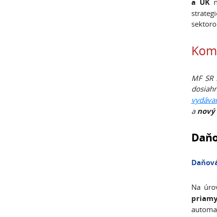
a UK
n
strate
sektoro
Komp
MF SR m
dosiah
vydávan
a
nový 
Daňo
Daňová
Na úrov
priamy
automa