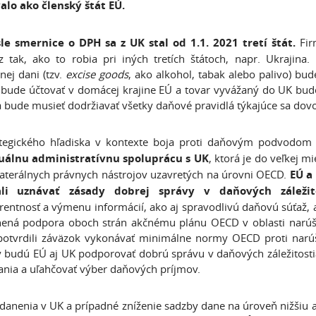
alo ako členský štát EÚ.
le
smernice o DPH sa z UK stal od 1.1. 2021 tretí štát.
Fir
 tak, ako to robia pri iných tretích štátoch, napr. Ukrajina
nej dani (tzv.
excise goods
, ako alkohol, tabak alebo palivo) bu
bude účtovať v domácej krajine EÚ a tovar vyvážaný do UK bud
 bude musieť dodržiavať všetky daňové pravidlá týkajúce sa dov
ategického hľadiska v kontexte boja proti daňovým podvodom
uálnu administratívnu spoluprácu s UK
, ktorá je do veľkej 
laterálnych právnych nástrojov uzavretých na úrovni OECD.
EÚ a
zali uznávať
zásady dobrej správy v daňových záležit
rentnosť a výmenu informácií, ako aj spravodlivú daňovú súťaž, a
ená podpora oboch strán akčnému plánu OECD v oblasti narúša
potvrdili záväzok vykonávať minimálne normy OECD proti narú
budú EÚ aj UK podporovať dobrú správu v daňových záležitostia
nia a uľahčovať výber daňových príjmov.
danenia v UK a prípadné zníženie sadzby dane na úroveň nižšiu ak