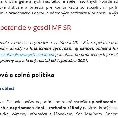
a úrovni generálnych riaditeľov a siete rezortných koordinát
gické diskusie a priestor pre komunikáciu so sociálnymi pa
m a akademickou obcou o národných pozíciách k priebehu a vý
etencie v gescii MF SR
alo v procese negociácii o vystúpení UK z EÚ, respektíve o 
nutia dohody na
finančnom vyrovnaní, aj daňovú oblasť a fin
ia aktualizovaných oznámení
pomáhala pri pripravenosti jednot
právny stav, ktorý nastal od 1. januára 2021.
vá a colná politika
 oblasť
ni EÚ bolo počas negociácii potrebné vyriešiť
uplatňovanie 
ch a nepriamych daní
a
rozhodnutí Rady
(v rámci ktorých sa
tickej výmeny informácií s Monakom, San Marínom, Andorro