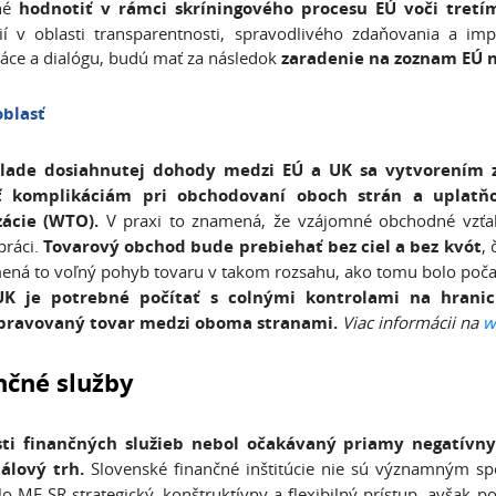
né
hodnotiť v rámci skríningového procesu EÚ voči tretí
rií v oblasti transparentnosti, spravodlivého zdaňovania a im
áce a dialógu, budú mať za následok
zaradenie na zoznam EÚ ne
oblasť
lade dosiahnutej dohody medzi EÚ a UK sa vytvorením z
 komplikáciám pri obchodovaní oboch strán a uplatňo
zácie (WTO).
V praxi to znamená, že vzájomné obchodné vzťa
práci.
Tovarový obchod bude prebiehať bez ciel a bez kvót
,
ná to voľný pohyb tovaru v takom rozsahu, ako tomu bolo poč
K je potrebné počítať s colnými kontrolami na hranici
pravovaný tovar medzi oboma stranami.
Viac informácii na
w
nčné služby
sti finančných služieb nebol očakávaný priamy negatívn
tálový trh.
Slovenské finančné inštitúcie nie sú významným sp
lo MF SR strategický, konštruktívny a flexibilný prístup, avšak