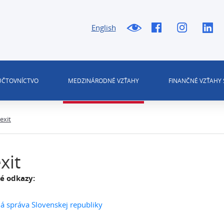
English
 ÚČTOVNÍCTVO
MEDZINÁRODNÉ VZŤAHY
FINANČNÉ VZŤAHY 
exit
xit
té odkazy:
á správa Slovenskej republiky