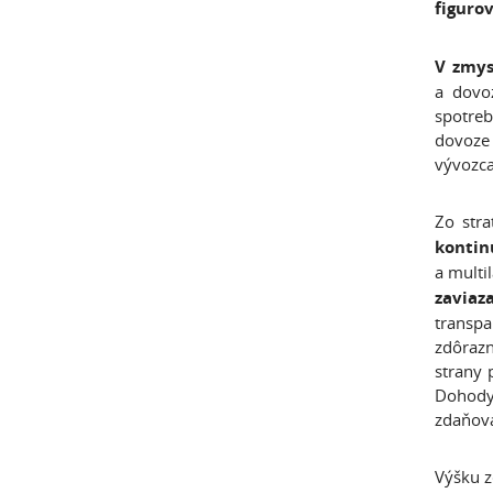
figurov
V zmys
a dovoz
spotreb
dovoze 
vývozca
Zo str
kontin
a multi
zavia
transpa
zdôrazn
strany 
Dohody 
zdaňova
Výšku z