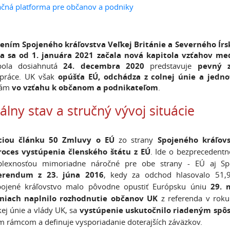
čná platforma pre občanov a podniky
ením Spojeného kráľovstva Veľkej Británie a Severného Ír
a sa od 1. januára 2021 začala nová kapitola vzťahov me
bola dosiahnutá
24. decembra 2020
predstavuje
pevný z
práce. UK však
opúšťa EÚ, odchádza z colnej únie a jedno
nám
vo vzťahu k občanom a podnikateľom
.
álny stav a stručný vývoj situácie
ciou článku 50 Zmluvy o EÚ
zo strany
Spojeného kráľov
roces vystúpenia členského štátu z EÚ
. Ide o bezprecedent
lexnosťou mimoriadne náročné pre obe strany - EÚ aj Spoj
erendum z 23. júna 2016
, kedy za odchod hlasovalo 51,9 
Spojené kráľovstvo malo pôvodne opustiť Európsku úniu
29. 
niach naplnilo rozhodnutie občanov UK
z referenda v rok
ej únie a vlády UK, sa
vystúpenie uskutočnilo riadeným spô
 rámcom a definuje vysporiadanie doterajších záväzkov.