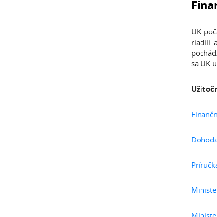
Fina
UK poča
riadili
pochádz
sa UK u
Užitoč
Finančn
Dohoda 
Príručk
Ministe
Ministe