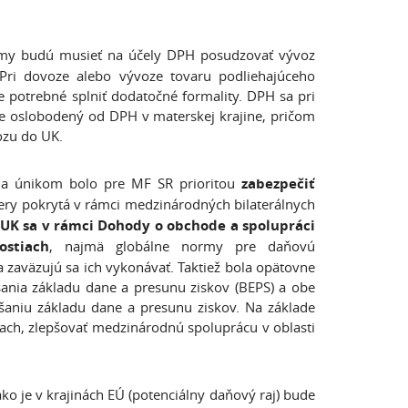
my budú musieť na účely DPH posudzovať vývoz
. Pri dovoze alebo vývoze tovaru podliehajúceho
de potrebné splniť dodatočné formality. DPH sa pri
e oslobodený od DPH v materskej krajine, pričom
ozu do UK.
 a únikom bolo pre MF SR prioritou
zabezpečiť
miery pokrytá v rámci medzinárodných bilaterálnych
 UK sa v rámci
Dohody o obchode a spolupráci
ostiach
, najmä globálne normy pre daňovú
 zaväzujú sa ich vykonávať. Taktiež bola opätovne
nia základu dane a presunu ziskov (BEPS) a obe
šaniu základu dane a presunu ziskov. Na základe
ch, zlepšovať medzinárodnú spoluprácu v oblasti
o je v krajinách EÚ (potenciálny daňový raj) bude