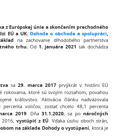
ska z Európskej únie a skončením prechodného
dzi EÚ a UK.
Dohoda o obchode a spolupráci
,
áklad
na zachovanie dlhodobého partnerstva
tného trhu.
Od
1. januára 2021
tak dochádza
stva
sa
29. marca 2017
prvýkrát v histórii EÚ
né rokovania, ktoré sú svojím rozsahom, povahou
ené kráľovstvo. Aktivácia článku nadväzovala
percenta voličov, zostať chcelo 48,1 percenta
marca 2019
. Dňa
31.1.2020
, sa po
náročných
u 2016,
vystúpiť z EÚ
. Vďaka úsiliu oboch strán,
sobom na základe Dohody o vystúpení
, ktorá je