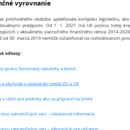
nčné vyrovnanie
s prechodného obdobia uplatňovala európsku legislatívu, ako
 aktuálnymi predpismi. Od 1. 1. 2021 má UK pozíciu tretej kra
ajúcich z aktuálneho viacročného finančného rámca 2014-2020
ž od 30. marca 2019 nemôže zúčastňovať na rozhodovacom proc
né odkazy:
á správa Slovenskej republiky a brexit
o obchode a spolupráci medzi EÚ a UK
a o clách pre podniky ako sa pripraviť na brexit
rstvo zahraničných vecí – všeobecné informácie
rstvo zahraničných vecí – informácie pre občanov