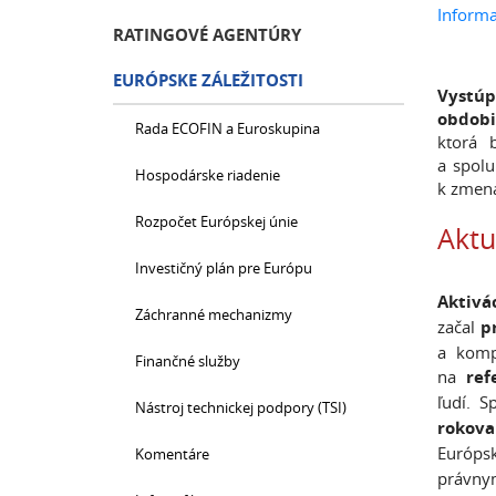
Informa
RATINGOVÉ AGENTÚRY
EURÓPSKE ZÁLEŽITOSTI
Vystúp
obdobi
Rada ECOFIN a Euroskupina
ktorá 
a spolu
Hospodárske riadenie
k zme
Rozpočet Európskej únie
Aktu
Investičný plán pre Európu
Aktivá
Záchranné mechanizmy
začal
p
a komp
Finančné služby
na
ref
ľudí. 
Nástroj technickej podpory (TSI)
rokova
Európsk
Komentáre
právnym