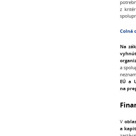
potreb
z krité
spolupr
Colná 
Na zák
vyhnúť
organi
a spolu
nezname
EÚ a U
na pre
Fina
V
obla
a kapi
zastáva