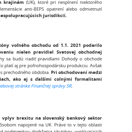
m krajinám
(UK), ktoré pri nesplnení niektorého
plementácie anti-BEPS opatrení alebo odmietnutí
spolupracujúcich jurisdikcií.
óny voľného obchodu od 1.1. 2021 podarilo
vaniu nielen pravidiel Svetovej obchodnej
hy sa budú riadiť pravidlami Dohody o obchode
 čo platí aj pre poľnohospodársku produkciu. Avšak
as prechodného obdobia.
Pri obchodovaní medzi
ach, ako aj s ďalšími colnými formalitami
ebovej stránke Finančnej správy SR
.
y vplyv brexitu na slovenský bankový sektor
ôsobom napojené na UK. Práve to v tejto oblasti
 pod podmienkou dodržania záväzkov, vyplývajúcich