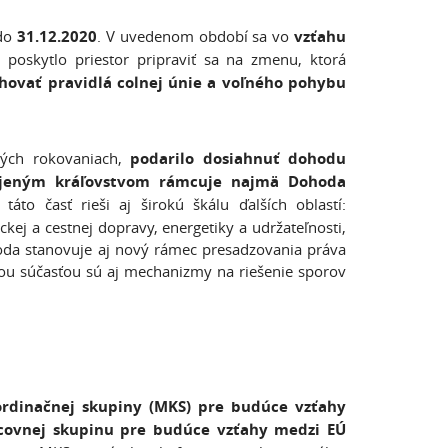
 do
31.12.2020
. V uvedenom období sa vo
vzťahu
 poskytlo priestor pripraviť sa na zmenu, ktorá
ahovať pravidlá colnej únie a voľného pohybu
ch rokovaniach,
podarilo dosiahnuť dohodu
pojeným kráľovstvom rámcuje najmä Dohoda
to časť rieši aj širokú škálu ďalších oblastí:
kej a cestnej dopravy, energetiky a udržateľnosti,
oda stanovuje aj nový rámec presadzovania práva
itou súčasťou sú aj mechanizmy na riešenie sporov
ordinačnej skupiny (MKS) pre budúce vzťahy
acovnej skupinu pre budúce vzťahy medzi EÚ