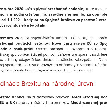
februára 2020
začalo plynúť
prechodné obdobie
, ktoré trvalo
nom a podnikateľom nič zásadné nezmenilo.
Zároveň ale
e
od 1.1.2021, kedy sa na Spojené kráľovstvo prestanú vzť
ovarov, služieb a kapitálu.
ecembra 2020
sa vyjednávacím tímom EÚ a UK, po náročný
riadaní budúcich vzťahov. Nové partnerstvo EÚ so S
ode a spolupráci
. Okrem obchodu s tovarom a službami, tá
rskej spolupráce, štátnej pomoci, daňovej transparentnosti, letec
u, ochrany údajov či koordinácie sociálneho zabezpečenia. Doh
čnej spolupráce v trestnoprávnych a občianskych veciach. Dôlež
py ako dohoda bude fungovať a ako sa bude kontrolovať.
dinácia Brexitu na národnej úrovni
erstvo financií
sa zúčastňovalo rokovaní
Medzirezortnej ko
EÚ a UK
na úrovni štátnych tajomníkov,
Medzirezortnej pr