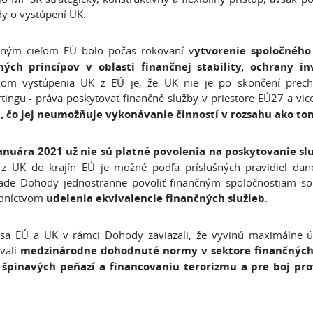
y o vystúpení UK.
čným cieľom EÚ bolo počas rokovaní v
ytvorenie spoločného
ných princípov v oblasti finančnej stability, ochrany in
kom vystúpenia UK z EÚ je, že UK nie je po skončení prec
tingu - práva poskytovať finančné služby v priestore EÚ27 a vic
a, čo jej neumožňuje vykonávanie činností v rozsahu ako t
januára 2021 už nie sú platné povolenia na poskytovanie slu
 z UK do krajín EÚ je možné podľa príslušných pravidiel dan
lade Dohody jednostranne povoliť finančným spoločnostiam so
edníctvom
udelenia ekvivalencie finančných služieb
.
 sa EÚ a UK v rámci Dohody zaviazali, že vyvinú maximálne ú
vali
medzinárodne dohodnuté normy v sektore finančných sl
 špinavých peňazí a financovaniu terorizmu a pre boj p