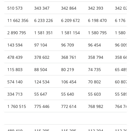
510 573
343 347
342 864
342 393
342 024
11 662 356
6 233 226
6 209 672
6 198 470
6 176 9
2 890 795
1 581 351
1 581 154
1 580 795
1 580 6
143 594
97 104
96 709
96 454
96 009
478 439
378 602
368 761
358 794
358 668
115 803
88 504
80 219
74 735
65 489
574 140
124 534
106 454
70 802
60 807
334 713
55 647
55 640
55 603
55 589
1 760 515
775 446
772 614
768 982
764 748
489 419
115 295
115 295
112 204
112 204