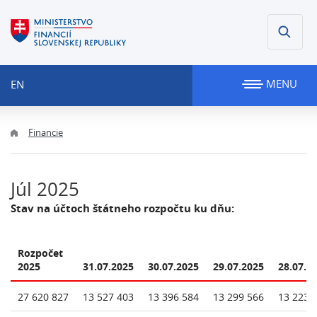
MENU
EN
Financie
Júl 2025
Stav na účtoch štátneho rozpočtu ku dňu:
Rozpočet
2025
31.07.2025
30.07.2025
29.07.2025
28.07.2
27 620 827
13 527 403
13 396 584
13 299 566
13 223 