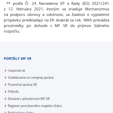
*
* podľa Čl. 24 Nariadenia EP a Rady (EÚ) 2021/241
z 12. februára 2021, ktorým sa zriaďuje Mechanizmus
na podporu obnovy a odolnosti, sa žiadosti o vyplatenie
príspevku predkladajú na EK dvakrát za rok. NIKA prevádza
prostriedky po dohode s MF SR do príjmov štátneho
rozpočtu.
PORTÁLY MF SR
rozpocet.sk
Vzdelávanie vo verejnej správe
Finančná správa SR
FINinfo
Dotácie v pôsobnosti MF SR
Register ponúkaného majetku štátu
Pohľadávky štátu