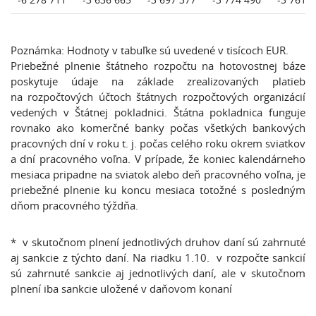
Poznámka: Hodnoty v tabuľke sú uvedené v tisícoch EUR.
Priebežné plnenie štátneho rozpočtu na hotovostnej báze
poskytuje údaje na základe zrealizovaných platieb
na rozpočtových účtoch štátnych rozpočtových organizácií
vedených v Štátnej pokladnici. Štátna pokladnica funguje
rovnako ako komerčné banky počas všetkých bankových
pracovných dní v roku t. j. počas celého roku okrem sviatkov
a dní pracovného voľna. V prípade, že koniec kalendárneho
mesiaca pripadne na sviatok alebo deň pracovného voľna, je
priebežné plnenie ku koncu mesiaca totožné s posledným
dňom pracovného týždňa.
* v skutočnom plnení jednotlivých druhov daní sú zahrnuté
aj sankcie z týchto daní. Na riadku 1.10. v rozpočte sankcií
sú zahrnuté sankcie aj jednotlivých daní, ale v skutočnom
plnení iba sankcie uložené v daňovom konaní