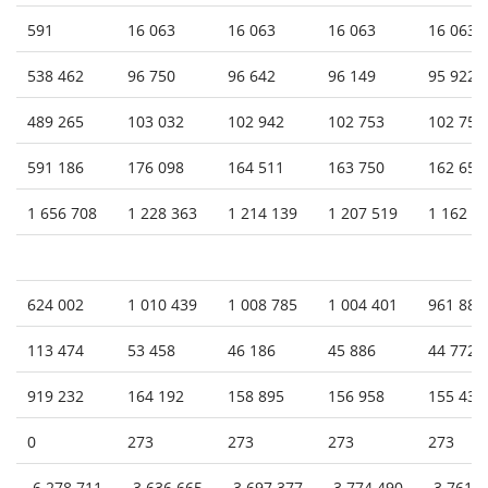
591
16 063
16 063
16 063
16 063
538 462
96 750
96 642
96 149
95 922
489 265
103 032
102 942
102 753
102 753
591 186
176 098
164 511
163 750
162 650
1 656 708
1 228 363
1 214 139
1 207 519
1 162 3
624 002
1 010 439
1 008 785
1 004 401
961 881
113 474
53 458
46 186
45 886
44 772
919 232
164 192
158 895
156 958
155 430
0
273
273
273
273
-6 278 711
-3 636 665
-3 697 377
-3 774 490
-3 761 