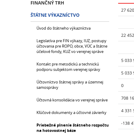
FINANČNÝ TRH
27 620
ŠTÁTNE VÝKAZNÍCTVO
Úvod do štátneho výkazníctva
22 452
Legislatíva pre FIN výkazy, IUZ, postupy
účtovania pre ROPO, obce, VÚC a štátne
účelové fondy, KUZ vo verejnej správe
5 033 
Kontakt pre metodickú a technickú
podporu subjektom verejnej správy
5 033 
Účtovníctvo štátnej správy a územnej
0
samosprávy
708 1
Účtovná konsolidácia vo verejnej správe
4 331 
Kľúčové dokumenty a účtovné závierky
-138 4
Priebežné plnenie štátneho rozpočtu
na hotovostnej báze