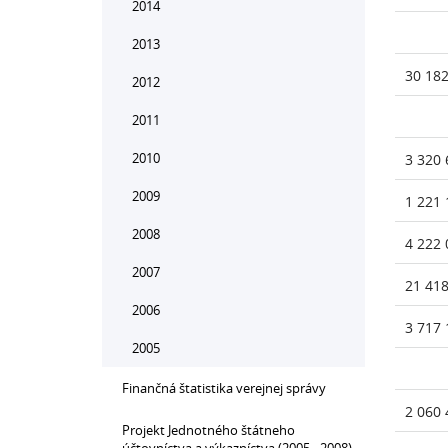
2014
2013
30 182
2012
2011
2010
3 320 
2009
1 221 
2008
4 222 
2007
21 418
2006
3 717 
2005
Finančná štatistika verejnej správy
2 060 
Projekt Jednotného štátneho