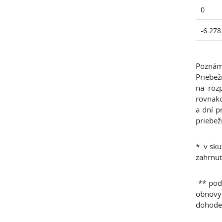
0
-6 278
Poznámk
Priebe
na rozp
rovnako
a dní p
priebež
* v sku
zahrnut
*
* pod
obnovy 
dohode 