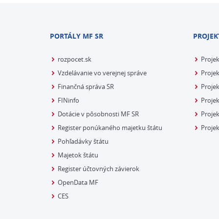
PORTÁLY MF SR
PROJEK
rozpocet.sk
Proje
Vzdelávanie vo verejnej správe
Projek
Finančná správa SR
Projek
FINinfo
Projek
Dotácie v pôsobnosti MF SR
Proje
Register ponúkaného majetku štátu
Projek
Pohľadávky štátu
Majetok štátu
Register účtovných závierok
OpenData MF
CES