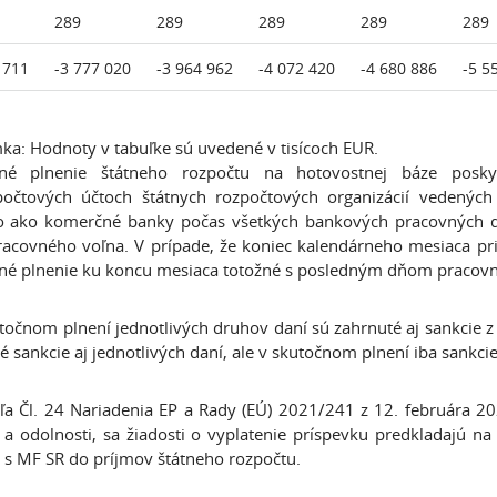
289
289
289
289
289
 711
-3 777 020
-3 964 962
-4 072 420
-4 680 886
-5 5
a: Hodnoty v tabuľke sú uvedené v tisícoch EUR.
žné plnenie štátneho rozpočtu na hotovostnej báze poskyt
očtových účtoch štátnych rozpočtových organizácií vedených 
 ako komerčné banky počas všetkých bankových pracovných dní
racovného voľna. V prípade, že koniec kalendárneho mesiaca pr
né plnenie ku koncu mesiaca totožné s posledným dňom pracovn
točnom plnení jednotlivých druhov daní sú zahrnuté aj sankcie z 
é sankcie aj jednotlivých daní, ale v skutočnom plnení iba sank
ľa Čl. 24 Nariadenia EP a Rady (EÚ) 2021/241 z 12. februára 
a odolnosti, sa žiadosti o vyplatenie príspevku predkladajú na
s MF SR do príjmov štátneho rozpočtu.