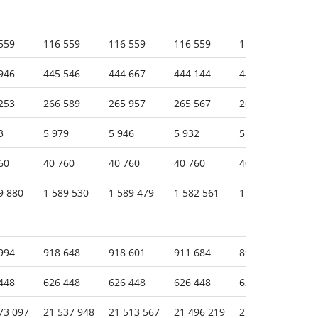
559
116 559
116 559
116 559
116 559
11
946
445 546
444 667
444 144
443 596
44
253
266 589
265 957
265 567
265 465
26
3
5 979
5 946
5 932
5 905
5 
60
40 760
40 760
40 760
40 760
40
9 880
1 589 530
1 589 479
1 582 561
1 563 228
1 
994
918 648
918 601
911 684
892 350
89
448
626 448
626 448
626 448
626 448
62
73 097
21 537 948
21 513 567
21 496 219
21 334 388
21