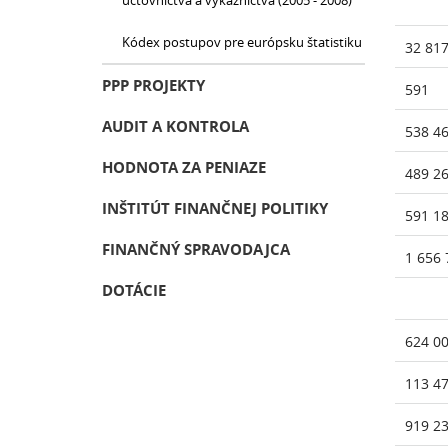
účtovníctva a výkazníctva (2005 - 2008)
Kódex postupov pre európsku štatistiku
32 81
PPP PROJEKTY
591
AUDIT A KONTROLA
538 4
HODNOTA ZA PENIAZE
489 2
INŠTITÚT FINANČNEJ POLITIKY
591 1
FINANČNÝ SPRAVODAJCA
1 656 
DOTÁCIE
624 0
113 4
919 2