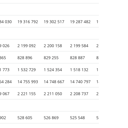
34 030
19 316 792
19 302 517
19 287 482
19 137 460
19
9 026
2 199 092
2 200 158
2 199 584
2 195 907
2 
865
828 896
829 255
828 887
826 781
82
1 773
1 532 729
1 524 354
1 518 132
1 510 703
1 
64 284
14 755 993
14 748 667
14 740 797
14 603 987
14
9 067
2 221 155
2 211 050
2 208 737
2 196 927
2 
902
528 605
526 869
525 548
522 694
52