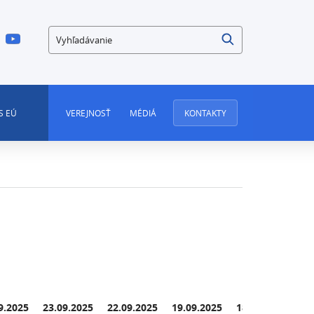
Vyhľadávanie
S EÚ
VEREJNOSŤ
MÉDIÁ
KONTAKTY
9.2025
23.09.2025
22.09.2025
19.09.2025
18.09.2025
17