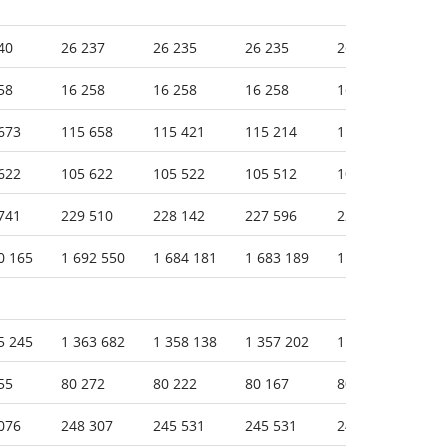
40
26 237
26 235
26 235
26 235
26
58
16 258
16 258
16 258
16 258
16
673
115 658
115 421
115 214
115 080
11
622
105 622
105 522
105 512
105 512
10
741
229 510
228 142
227 596
224 942
22
0 165
1 692 550
1 684 181
1 683 189
1 674 233
1 
5 245
1 363 682
1 358 138
1 357 202
1 351 404
1 
55
80 272
80 222
80 167
80 098
79
076
248 307
245 531
245 531
242 442
24