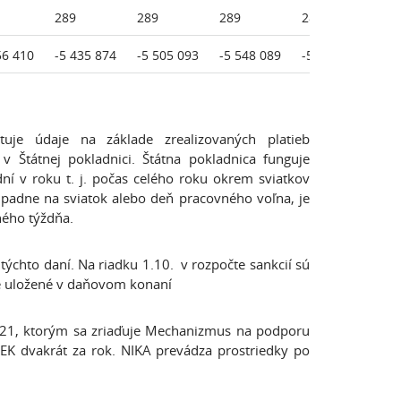
289
289
289
289
28
56 410
-5 435 874
-5 505 093
-5 548 089
-5 177 398
-5
uje údaje na základe zrealizovaných platieb
v Štátnej pokladnici. Štátna pokladnica funguje
 v roku t. j. počas celého roku okrem sviatkov
ipadne na sviatok alebo deň pracovného voľna, je
ého týždňa.
týchto daní. Na riadku 1.10. v rozpočte sankcií sú
cie uložené v daňovom konaní
2021, ktorým sa zriaďuje Mechanizmus na podporu
 EK dvakrát za rok. NIKA prevádza prostriedky po