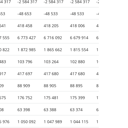
84 317
-2 584 317
-2 584 317
-2 584 317
-2 584 317
-2
653
-48 653
-48 533
-48 533
-48 446
-4
641
418 458
418 205
418 006
418 036
41
7 555
6 773 427
6 716 092
6 679 914
6 925 049
6 
0 822
1 872 985
1 865 662
1 815 554
1 814 811
1 
483
103 796
103 264
102 880
102 598
10
917
417 697
417 680
417 680
415 567
41
09
88 909
88 905
88 895
88 534
88
575
176 752
175 481
175 399
175 327
17
08
63 398
63 388
63 374
63 362
59
5 976
1 050 092
1 047 989
1 044 115
1 043 179
1 