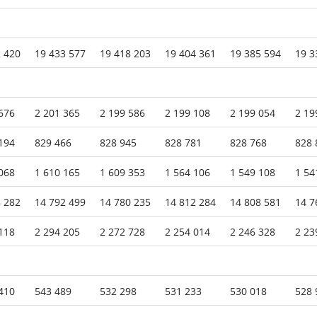
 420
19 433 577
19 418 203
19 404 361
19 385 594
19 3
676
2 201 365
2 199 586
2 199 108
2 199 054
2 19
194
829 466
828 945
828 781
828 768
828 
068
1 610 165
1 609 353
1 564 106
1 549 108
1 54
 282
14 792 499
14 780 235
14 812 284
14 808 581
14 7
118
2 294 205
2 272 728
2 254 014
2 246 328
2 23
410
543 489
532 298
531 233
530 018
528 