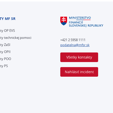
TY MF SR
kty OP EVS
ty technickej pomoci
+421 2 5958 1111
ty ZaSI
podatelna@mfsr.sk
ty OPII
Všetky kontakty
kty POO
ty PS
Nahlásiť incident