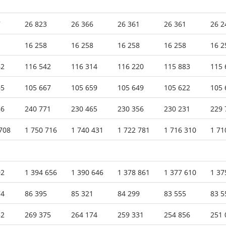
7
26 823
26 366
26 361
26 361
26 2
16 258
16 258
16 258
16 258
16 2
62
116 542
116 314
116 220
115 883
115 
65
105 667
105 659
105 649
105 622
105 
86
240 771
230 465
230 356
230 231
229 
708
1 750 716
1 740 431
1 722 781
1 716 310
1 71
02
1 394 656
1 390 646
1 378 861
1 377 610
1 37
74
86 395
85 321
84 299
83 555
83 5
32
269 375
264 174
259 331
254 856
251 