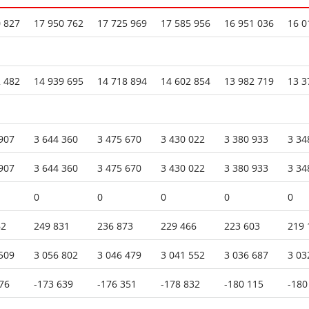
 827
17 950 762
17 725 969
17 585 956
16 951 036
16 0
 482
14 939 695
14 718 894
14 602 854
13 982 719
13 3
907
3 644 360
3 475 670
3 430 022
3 380 933
3 34
907
3 644 360
3 475 670
3 430 022
3 380 933
3 34
0
0
0
0
0
62
249 831
236 873
229 466
223 603
219 
509
3 056 802
3 046 479
3 041 552
3 036 687
3 03
76
-173 639
-176 351
-178 832
-180 115
-180