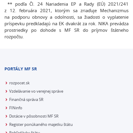
*
* podľa Čl. 24 Nariadenia EP a Rady (EÚ) 2021/241
z 12. februára 2021, ktorým sa zriaďuje Mechanizmus
na podporu obnovy a odolnosti, sa žiadosti o vyplatenie
príspevku predkladajú na EK dvakrát za rok. NIKA prevádza
prostriedky po dohode s MF SR do príjmov štátneho
rozpočtu.
PORTÁLY MF SR
rozpocet.sk
Vzdelávanie vo verejnej správe
Finančná správa SR
FINinfo
Dotácie v pôsobnosti MF SR
Register ponúkaného majetku štátu
Pohľadávky štátu