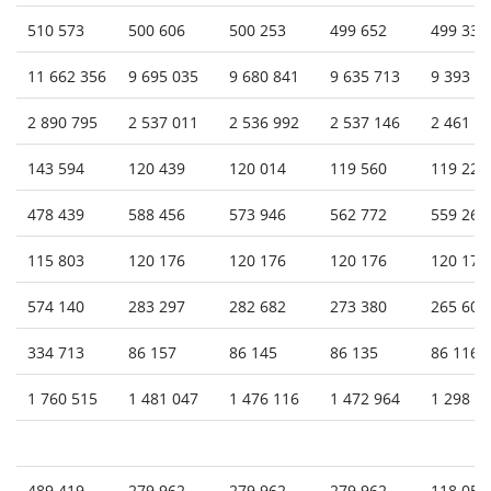
510 573
500 606
500 253
499 652
499 330
11 662 356
9 695 035
9 680 841
9 635 713
9 393 6
2 890 795
2 537 011
2 536 992
2 537 146
2 461 6
143 594
120 439
120 014
119 560
119 228
478 439
588 456
573 946
562 772
559 266
115 803
120 176
120 176
120 176
120 176
574 140
283 297
282 682
273 380
265 603
334 713
86 157
86 145
86 135
86 116
1 760 515
1 481 047
1 476 116
1 472 964
1 298 0
489 419
279 962
279 962
279 962
118 059