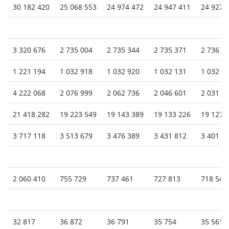
30 182 420
25 068 553
24 974 472
24 947 411
24 927 
3 320 676
2 735 004
2 735 344
2 735 371
2 736 4
1 221 194
1 032 918
1 032 920
1 032 131
1 032 6
4 222 068
2 076 999
2 062 736
2 046 601
2 031 4
21 418 282
19 223 549
19 143 389
19 133 226
19 127 
3 717 118
3 513 679
3 476 389
3 431 812
3 401 9
2 060 410
755 729
737 461
727 813
718 541
32 817
36 872
36 791
35 754
35 561