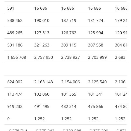
591
16 686
16 686
16 686
16 686
538 462
190 010
187 719
181 724
179 214
489 265
127 313
126 762
125 994
120 913
591 186
321 263
309 115
307 558
304 811
1 656 708
2 757 950
2 738 927
2 703 999
2 683 4
624 002
2 163 143
2 154 006
2 125 540
2 106 1
113 474
102 060
101 355
101 341
101 241
919 232
491 495
482 314
475 866
474 809
0
1 252
1 252
1 252
1 252
-6 278 711
-6 375 242
-6 332 588
-6 375 209
-6 871 