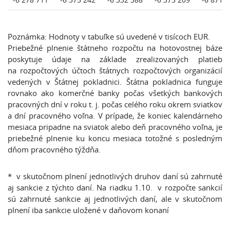
Poznámka: Hodnoty v tabuľke sú uvedené v tisícoch EUR.
Priebežné plnenie štátneho rozpočtu na hotovostnej báze
poskytuje údaje na základe zrealizovaných platieb
na rozpočtových účtoch štátnych rozpočtových organizácií
vedených v Štátnej pokladnici. Štátna pokladnica funguje
rovnako ako komerčné banky počas všetkých bankových
pracovných dní v roku t. j. počas celého roku okrem sviatkov
a dní pracovného voľna. V prípade, že koniec kalendárneho
mesiaca pripadne na sviatok alebo deň pracovného voľna, je
priebežné plnenie ku koncu mesiaca totožné s posledným
dňom pracovného týždňa.
* v skutočnom plnení jednotlivých druhov daní sú zahrnuté
aj sankcie z týchto daní. Na riadku 1.10. v rozpočte sankcií
sú zahrnuté sankcie aj jednotlivých daní, ale v skutočnom
plnení iba sankcie uložené v daňovom konaní