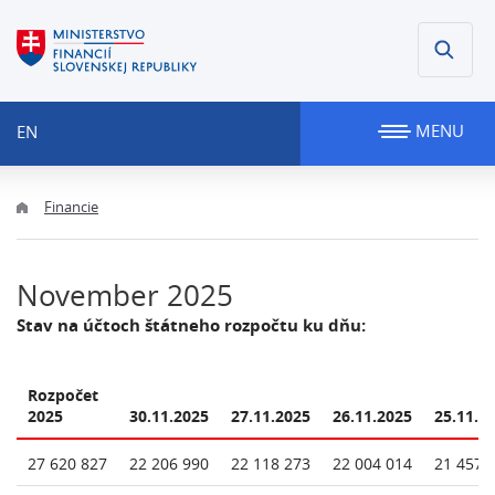
MENU
EN
Financie
November 2025
Stav na účtoch štátneho rozpočtu ku dňu:
Rozpočet
2025
30.11.2025
27.11.2025
26.11.2025
25.11.2
27 620 827
22 206 990
22 118 273
22 004 014
21 457 