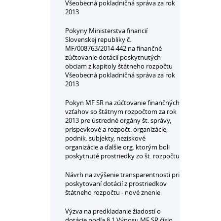
Všeobecná pokladničná správa za rok
2013
Pokyny Ministerstva financií
Slovenskej republiky č.
MF/008763/2014-442 na finančné
zúčtovanie dotácií poskytnutých
obciam z kapitoly štátneho rozpočtu
Všeobecná pokladničná správa za rok
2013
Pokyn MF SR na zúčtovanie finančných
vzťahov so štátnym rozpočtom za rok
2013 pre ústredné orgány št. správy,
príspevkové a rozpočt. organizácie,
podnik. subjekty, neziskové
organizácie a ďalšie org. ktorým boli
poskytnuté prostriedky zo št. rozpočtu
Návrh na zvýšenie transparentnosti pri
poskytovaní dotácií z prostriedkov
štátneho rozpočtu - nové znenie
Výzva na predkladanie žiadostí o
dotácie podľa § 1 Výnosu MF SR číslo