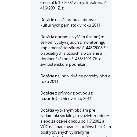
(mestá) k 1.7.2002 v zmysle zákona č.
416/2001 Z. z.
Dotácie na záchranu a obnovu
kultúrnych pamiatok v roku 2011
Dotácia obciam a vyšším územným
celkom vyplývajúcich z monitoringu
implementácie zákona č. 448/2008 Z.z.
o sociálnych službách a o zmene a
doplnení zákona č. 455/1991 Zb. o
živnostenskom podnikaní
Dotácie na individuálne potreby obcí v
roku 2011
Dotácie z príjmov z odvodu z
hazardných hier v roku 2011
Dotácia vybraným obciam pre
zariadenia sociálnych služieb zriadené
alebo založené obcou po 1.7.2002 a
VÚC na financovanie sociálnych služieb
poskytovaných vybranými