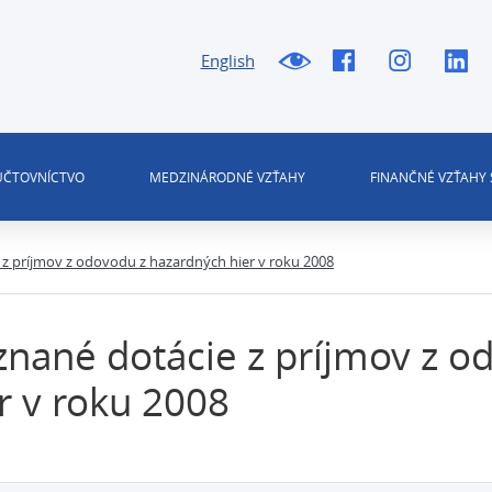
English
 ÚČTOVNÍCTVO
MEDZINÁRODNÉ VZŤAHY
FINANČNÉ VZŤAHY 
 z príjmov z odovodu z hazardných hier v roku 2008
znané dotácie z príjmov z 
r v roku 2008