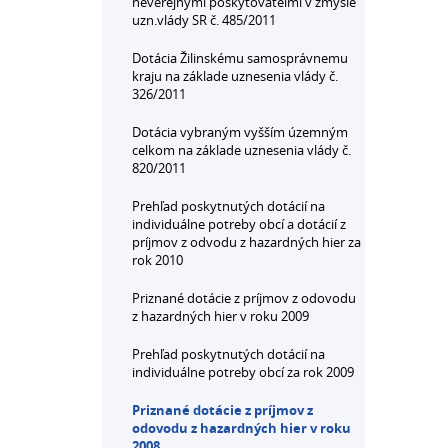
neverejnými poskytovateľmi v zmysle
uzn.vlády SR č. 485/2011
Dotácia Žilinskému samosprávnemu
kraju na základe uznesenia vlády č.
326/2011
Dotácia vybraným vyšším územným
celkom na základe uznesenia vlády č.
820/2011
Prehľad poskytnutých dotácií na
individuálne potreby obcí a dotácií z
príjmov z odvodu z hazardných hier za
rok 2010
Priznané dotácie z príjmov z odovodu
z hazardných hier v roku 2009
Prehľad poskytnutých dotácií na
individuálne potreby obcí za rok 2009
Priznané dotácie z príjmov z
odovodu z hazardných hier v roku
2008