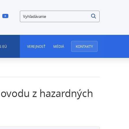
Vyhľadávanie
S EÚ
VEREJNOSŤ
MÉDIÁ
KONTAKTY
odovodu z hazardných