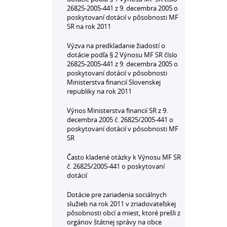
26825-2005-441 z 9. decembra 2005 o
poskytovaní dotácií v pôsobnosti MF
SR na rok 2011
Výzva na predkladanie žiadostí o
dotácie podľa § 2 Výnosu MF SR číslo
26825-2005-441 z 9. decembra 2005 o
poskytovaní dotácií v pôsobnosti
Ministerstva financií Slovenskej
republiky na rok 2011
Výnos Ministerstva financií SR z 9.
decembra 2005 č. 26825/2005-441 o
poskytovaní dotácií v pôsobnosti MF
SR
Často kladené otázky k Výnosu MF SR
č. 26825/2005-441 o poskytovaní
dotácií
Dotácie pre zariadenia sociálnych
služieb na rok 2011 v zriadovateľskej
pôsobnosti obcí a miest, ktoré prešli z
orgánov štátnej správy na obce