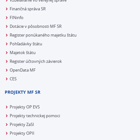
Vzdelávanie vo verejnej správe
Finančná správa SR
FINinfo
Dotácie v pôsobnosti MF SR
Register ponúkaného majetku štátu
Pohľadávky štátu
Majetok štátu
Register účtovných závierok
OpenData MF
CES
PROJEKTY MF SR
Projekty OP EVS
Projekty technickej pomoci
Projekty ZaSI
Projekty OPII