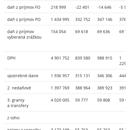
daň z príjmov FO
218 999
-22 401
-14 646
-5 92
daň z príjmov PO
1 434 995
332 752
347 146
376 
daň z príjmov
154 054
69 618
69 636
69 77
vyberaná zrážkou
DPH
4 901 752
839 580
988 915
1
225 
spotrebné dane
1 936 957
315 131
346 306
444 
2. nedaňové
1 397 769
388 964
389 923
391 
3. granty
4 020 005
59 777
59 808
59 98
a transfery
z toho:
príjmy z rozpočtu
3 173 198
55 763
55 763
55 76