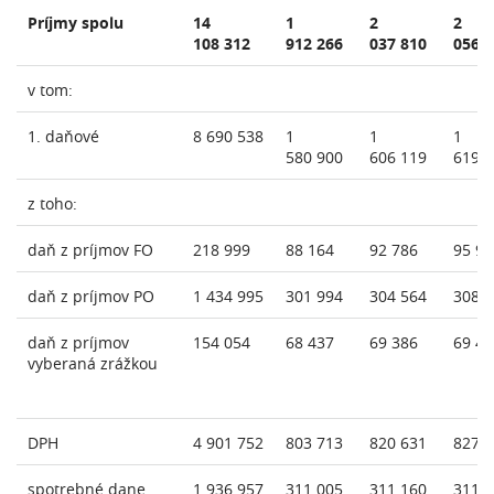
Príjmy spolu
14
1
2
2
108 312
912 266
037 810
056 
v tom:
1. daňové
8 690 538
1
1
1
580 900
606 119
619 
z toho:
daň z príjmov FO
218 999
88 164
92 786
95 90
daň z príjmov PO
1 434 995
301 994
304 564
308 
daň z príjmov
154 054
68 437
69 386
69 45
vyberaná zrážkou
DPH
4 901 752
803 713
820 631
827 
spotrebné dane
1 936 957
311 005
311 160
311 