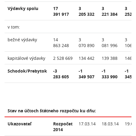
Výdavky spolu
17
3
3
3
391 917
205 332
221 384
252 
v tom:
bežné výdavky
14
3
3
3
863 248
070 890
081 996
106 
kapitálové výdavky
2 528 669
134 442
139 388
146 
Schodok/Prebytok
-3
-1
-1
-1
283 605
349 507
333 990
345 
Stav na účtoch štátneho rozpočtu ku dňu:
Ukazovateľ
Rozpočet
17.03.14
18.03.14
19.03
2014