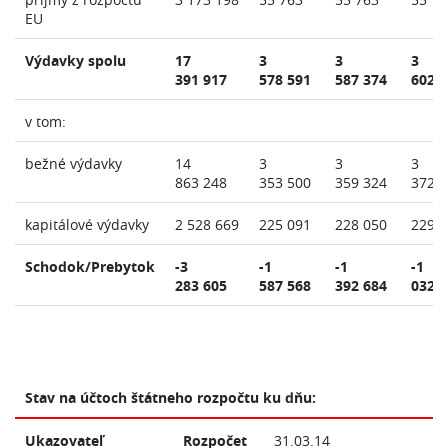
EU
Výdavky spolu
17
3
3
3
391 917
578 591
587 374
602 
v tom:
bežné výdavky
14
3
3
3
863 248
353 500
359 324
372 
kapitálové výdavky
2 528 669
225 091
228 050
229 
Schodok/Prebytok
-3
-1
-1
-1
283 605
587 568
392 684
032 
Stav na účtoch štátneho rozpočtu ku dňu:
Ukazovateľ
Rozpočet
31.03.14