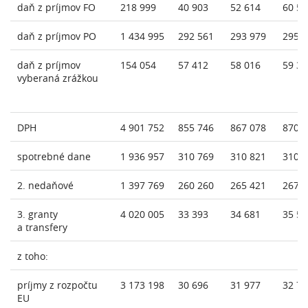
daň z príjmov FO
218 999
40 903
52 614
60 54
daň z príjmov PO
1 434 995
292 561
293 979
295 
daň z príjmov
154 054
57 412
58 016
59 31
vyberaná zrážkou
DPH
4 901 752
855 746
867 078
870 
spotrebné dane
1 936 957
310 769
310 821
310 
2. nedaňové
1 397 769
260 260
265 421
267 
3. granty
4 020 005
33 393
34 681
35 51
a transfery
z toho:
príjmy z rozpočtu
3 173 198
30 696
31 977
32 79
EU