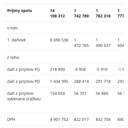
Príjmy spolu
14
1
1
1
108 312
742 789
762 316
777 
v tom:
1. daňové
8 690 538
1
1
1
472 165
490 637
504 
z toho:
daň z príjmov FO
218 999
-9 958
-5 919
-1 65
daň z príjmov PO
1 434 995
288 414
291 718
293 
daň z príjmov
154 054
56 701
56 860
56 92
vyberaná zrážkou
DPH
4 901 752
822 017
832 704
840 