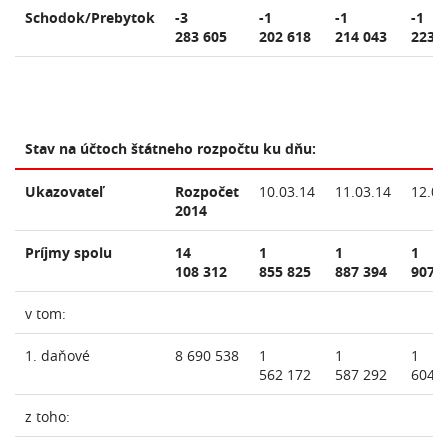
Schodok/Prebytok
-3
-1
-1
-1
283 605
202 618
214 043
223 
Stav na účtoch štátneho rozpočtu ku dňu:
Ukazovateľ
Rozpočet
10.03.14
11.03.14
12.03
2014
Príjmy spolu
14
1
1
1
108 312
855 825
887 394
907 
v tom:
1. daňové
8 690 538
1
1
1
562 172
587 292
604 
z toho: