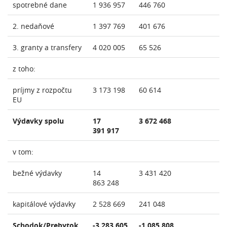
spotrebné dane
1 936 957
446 760
2. nedaňové
1 397 769
401 676
3. granty a transfery
4 020 005
65 526
z toho:
príjmy z rozpočtu
3 173 198
60 614
EU
Výdavky spolu
17
3 672 468
391 917
v tom:
bežné výdavky
14
3 431 420
863 248
kapitálové výdavky
2 528 669
241 048
Schodok/Prebytok
-3 283 605
-1 085 808