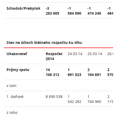
Schodok/Prebytok
-3
-1
-1
-1
283 605
584 090
474 240
464 
Stav na účtoch štátneho rozpočtu ku dňu:
Ukazovateľ
Rozpočet
24.03.14
25.03.14
26.03
2014
Príjmy spolu
14
1
2
2
108 312
991 023
194 691
570 
v tom:
1. daňové
8 690 538
1
1
2
542 282
744 960
119 
z toho: