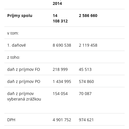
2014
Príjmy spolu
14
2 586 660
108 312
v tom:
1. daňové
8 690 538
2 119 458
z toho:
daň z príjmov FO
218 999
45 513
daň z príjmov PO
1 434 995
574 860
daň z príjmov
154 054
70 087
vyberaná zrážkou
DPH
4 901 752
974 621