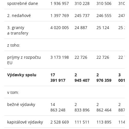
spotrebné dane
1 936 957
310 228
310 506
310 
2. nedaňové
1 397 769
245 737
246 555
247 
3. granty
4 020 005
24 887
25 124
25 21
a transfery
z toho:
príjmy z rozpočtu
3 173 198
22 726
22 726
22 77
EU
Výdavky spolu
17
2
2
3
391 917
945 407
976 359
001 
v tom:
bežné výdavky
14
2
2
2
863 248
833 896
862 464
887 
kapitálové výdavky
2 528 669
111 511
113 895
114 