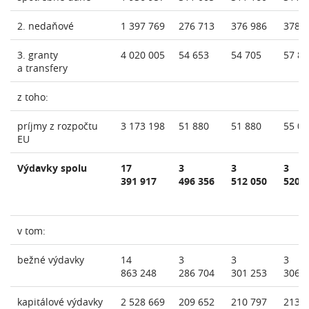
2. nedaňové
1 397 769
276 713
376 986
378 
3. granty
4 020 005
54 653
54 705
57 86
a transfery
z toho:
príjmy z rozpočtu
3 173 198
51 880
51 880
55 02
EU
Výdavky spolu
17
3
3
3
391 917
496 356
512 050
520 
v tom:
bežné výdavky
14
3
3
3
863 248
286 704
301 253
306 
kapitálové výdavky
2 528 669
209 652
210 797
213 