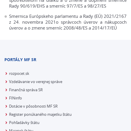
spotrebiteľom na diaľku a o zmene a doplnení smernice
Rady 90/619/EHS a smerníc 97/7/ES a 98/27/ES
Smernica Európskeho parlamentu a Rady (EÚ) 2021/2167
z 24. novembra 2021o správcoch úverov a nákupcoch
úverov a o zmene smerníc 2008/48/ES a 2014/17/EÚ
PORTÁLY MF SR
rozpocet.sk
Vzdelávanie vo verejnej správe
Finančná správa SR
FINinfo
Dotácie v pôsobnosti MF SR
Register ponúkaného majetku štátu
Pohľadávky štátu
Majetok štátu